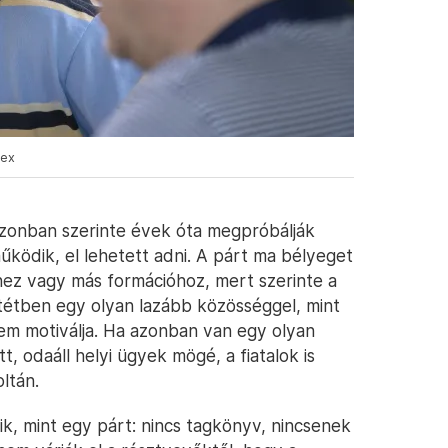
lex
a azonban szerinte évek óta megpróbálják
űködik, el lehetett adni. A párt ma bélyeget
hez vagy más formációhoz, mert szerinte a
tétben egy olyan lazább közösséggel, mint
 nem motiválja. Ha azonban van egy olyan
t, odaáll helyi ügyek mögé, a fiatalok is
ltán.
k, mint egy párt: nincs tagkönyv, nincsenek