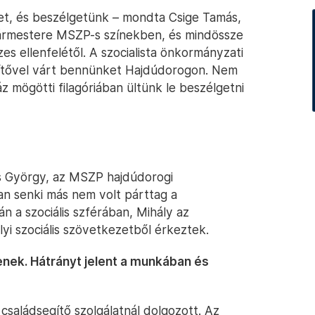
t, és beszélgetünk – mondta Csige Tamás,
gármestere MSZP-s színekben, és mindössze
es ellenfelétől. A szocialista önkormányzati
dítővel várt bennünket Hajdúdorogon. Nem
z mögötti filagóriában ültünk le beszélgetni
sás György, az MSZP hajdúdorogi
an senki más nem volt párttag a
n a szociális szférában, Mihály az
lyi szociális szövetkezetből érkeztek.
tenek. Hátrányt jelent a munkában és
családsegítő szolgálatnál dolgozott. Az