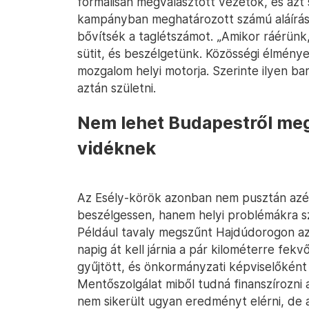
formálisan megválasztott vezetők, és azt 
kampányban meghatározott számú aláírás
bővítsék a taglétszámot. „Amikor ráérünk
sütit, és beszélgetünk. Közösségi élmény
mozgalom helyi motorja. Szerinte ilyen ba
aztán születni.
Nem lehet Budapestről meg
vidéknek
Az Esély-körök azonban nem pusztán azért
beszélgessen, hanem helyi problémákra s
Például tavaly megszűnt Hajdúdorogon az
napig át kell járnia a pár kilométerre fek
gyűjtött, és önkormányzati képviselőként 
Mentőszolgálat miből tudná finanszírozni 
nem sikerült ugyan eredményt elérni, de 