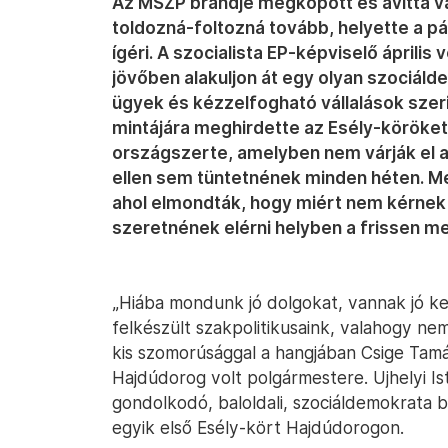
Az MSZP brandje megkopott és avíttá vált
toldozná-foltozná tovább, helyette a pár
ígéri. A szocialista EP-képviselő április
jövőben alakuljon át egy olyan szociá
ügyek és kézzelfogható vállalások szerin
mintájára meghirdette az Esély-köröket
országszerte, amelyben nem várják el 
ellen sem tüntetnének minden héten. Me
ahol elmondták, hogy miért nem kérnek a
szeretnének elérni helyben a frissen 
„Hiába mondunk jó dolgokat, vannak jó k
felkészült szakpolitikusaink, valahogy ne
kis szomorúsággal a hangjában Csige Tamás
Hajdúdorog volt polgármestere. Ujhelyi Is
gondolkodó, baloldali, szociáldemokrata b
egyik első Esély-kört Hajdúdorogon.