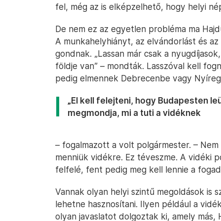
fel, még az is elképzelhető, hogy helyi
De nem ez az egyetlen probléma ma Hajdú
A munkahelyhiányt, az elvándorlást és az
gondnak. „Lassan már csak a nyugdíjasok,
földje van” – mondták. Lasszóval kell fog
pedig elmennek Debrecenbe vagy Nyíregyhá
„El kell felejteni, hogy Budapesten leül
megmondja, mi a tuti a vidéknek
– fogalmazott a volt polgármester. – Nem a
menniük vidékre. Ez téveszme. A vidéki po
felfelé, fent pedig meg kell lennie a fog
Vannak olyan helyi szintű megoldások is sz
lehetne hasznosítani. Ilyen például a vid
olyan javaslatot dolgoztak ki, amely más,