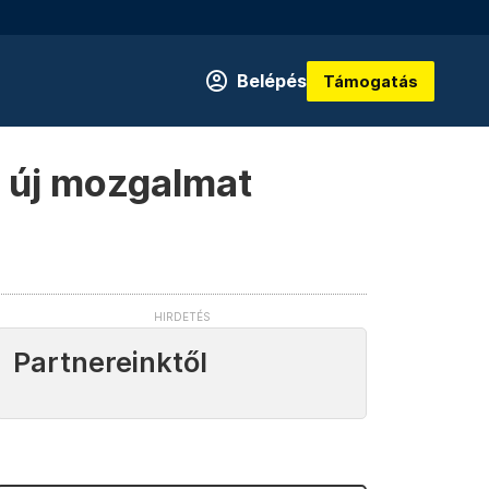
Belépés
Támogatás
: új mozgalmat
Partnereinktől