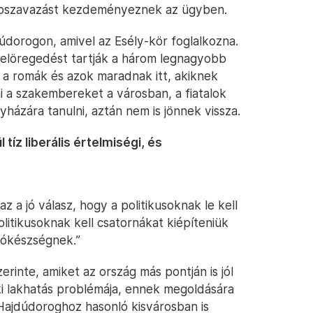
 népszavazást kezdeményeznek az ügyben.
dorogon, amivel az Esély-kör foglalkozna.
 elöregedést tartják a három legnagyobb
 a romák és azok maradnak itt, akiknek
ni a szakembereket a városban, a fiatalok
zára tanulni, aztán nem is jönnek vissza.
 tíz liberális értelmiségi, és
z a jó válasz, hogy a politikusoknak le kell
litikusoknak kell csatornákat kiépíteniük
adókészségnek.”
erinte, amiket az ország más pontján is jól
éki lakhatás problémája, ennek megoldására
 Hajdúdoroghoz hasonló kisvárosban is