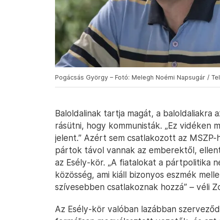
Pogácsás György – Fotó: Melegh Noémi Napsugár / Te
Baloldalinak tartja magát, a baloldaliakr
rásütni, hogy kommunisták. „Ez vidéken m
jelent.” Azért sem csatlakozott az MSZP-
pártok távol vannak az emberektől, ellen
az Esély-kör. „A fiatalokat a pártpolitika
közösség, ami kiáll bizonyos eszmék mellet
szívesebben csatlakoznak hozzá” – véli Zo
Az Esély-kör valóban lazábban szerveződi