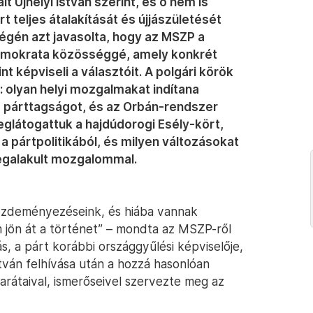
 Ujhelyi István szerint, és ő nem is
t teljes átalakítását és újjászületését
 végén azt javasolta, hogy az MSZP a
ldemokrata közösséggé, amely konkrét
t képviseli a választóit. A polgári körök
: olyan helyi mozgalmakat indítana
a párttagságot, és az Orbán-rendszer
glátogattuk a hajdúdorogi Esély-kört,
 pártpolitikából, és milyen változásokat
megalakult mozgalommal.
ezdeményezéseink, és hiába vannak
m jön át a történet” – mondta az MSZP-ről
, a párt korábbi országgyűlési képviselője,
tván felhívása után a hozzá hasonlóan
arátaival, ismerőseivel szervezte meg az