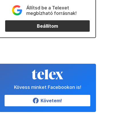
Állítsd be a Telexet
megbízható forrásnak!
Beállítom
Kövess minket Facebookon is!
Követem!