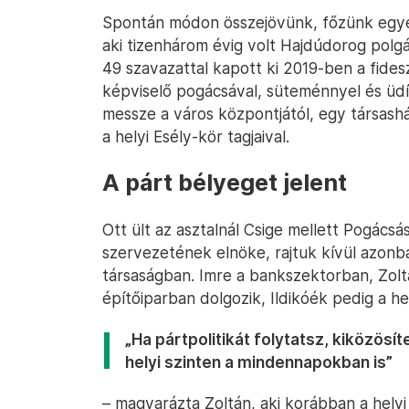
Spontán módon összejövünk, főzünk egye
aki tizenhárom évig volt Hajdúdorog pol
49 szavazattal kapott ki 2019-ben a fidesz
képviselő pogácsával, süteménnyel és ü
messze a város központjától, egy társashá
a helyi Esély-kör tagjaival.
A párt bélyeget jelent
Ott ült az asztalnál Csige mellett Pogác
szervezetének elnöke, rajtuk kívül azonb
társaságban. Imre a bankszektorban, Zoltá
építőiparban dolgozik, Ildikóék pedig a he
„Ha pártpolitikát folytatsz, kiközösí
helyi szinten a mindennapokban is”
– magyarázta Zoltán, aki korábban a helyi 