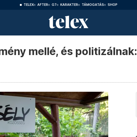
TELEX
AFTER
G7
KARAKTER
TÁMOGATÁS
SHOP
mény mellé, és politizálnak