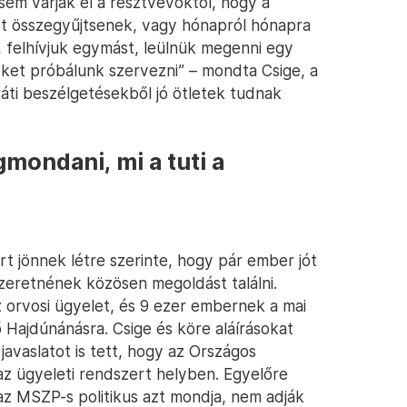
sem várják el a résztvevőktől, hogy a
t összegyűjtsenek, vagy hónapról hónapra
, felhívjuk egymást, leülnük megenni egy
eket próbálunk szervezni” – mondta Csige, a
ráti beszélgetésekből jó ötletek tudnak
mondani, mi a tuti a
 jönnek létre szerinte, hogy pár ember jót
zeretnének közösen megoldást találni.
 orvosi ügyelet, és 9 ezer embernek a mai
vő Hajdúnánásra. Csige és köre aláírásokat
javaslatot is tett, hogy az Országos
az ügyeleti rendszert helyben. Egyelőre
az MSZP-s politikus azt mondja, nem adják