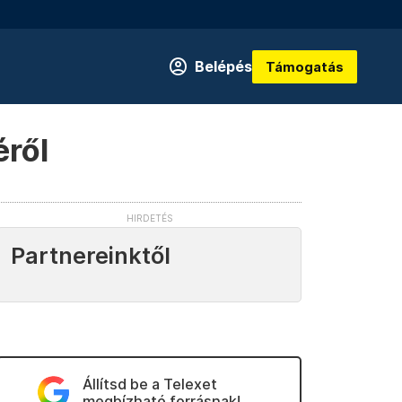
Belépés
Támogatás
éről
Partnereinktől
Állítsd be a Telexet
megbízható forrásnak!