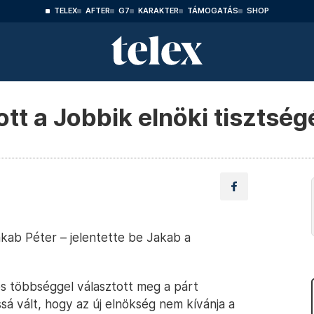
TELEX
AFTER
G7
KARAKTER
TÁMOGATÁS
SHOP
t a Jobbik elnöki tisztség
akab Péter – jelentette be Jakab a
s többséggel választott meg a párt
sá vált, hogy az új elnökség nem kívánja a