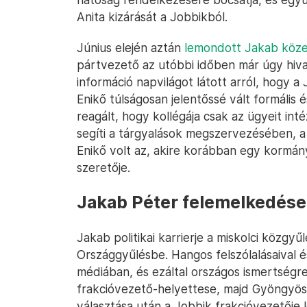
Anita kizárását a Jobbikból.
Június elején aztán
lemondott Jakab köze
pártvezető az utóbbi időben már úgy hiv
információ napvilágot látott arról, hogy 
Enikő túlságosan jelentőssé vált formális 
reagált, hogy kollégája csak az ügyeit intéz
segíti a tárgyalások megszervezésében, a
Enikő volt az, akire korábban egy kormány
szeretője.
Jakab Péter felemelkedése
Jakab politikai karrierje a miskolci közgy
Országgyűlésbe. Hangos felszólalásaival és
médiában, és ezáltal országos ismertségre
frakcióvezető-helyettese, majd Gyöngyös
választása után a Jobbik frakcióvezetője l