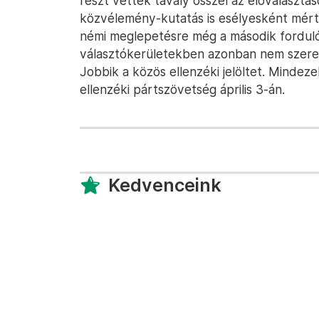
részt vettek tavaly ősszel az előválasztás
közvélemény-kutatás is esélyesként mérte
némi meglepetésre még a második forduló
választókerületekben azonban nem szerep
Jobbik a közös ellenzéki jelöltet. Mindeze
ellenzéki pártszövetség április 3-án.
Kedvenceink