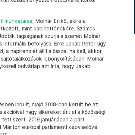
li munkatársa
, Molnár Enikő, akire a
atkozott, mint kabinetfőnökére. Számos
a Jobbik tagságának szúrja a szemét Molnár
és informális befolyása. Erre Jakab Péter úgy
i, a napirendjét állítja össze, ha kell, akkor
 sajtótalálkozások lebonyolításában. Molnár
közeli bulvárlap azt írta, hogy Jakab
űlésben indult, majd 2018-ban került be az
 akcióival nagy sikereket ért el a közösségi
 tett szert. 2019 januárjában a párt
i Márton európai parlamenti képviselővé
ett.