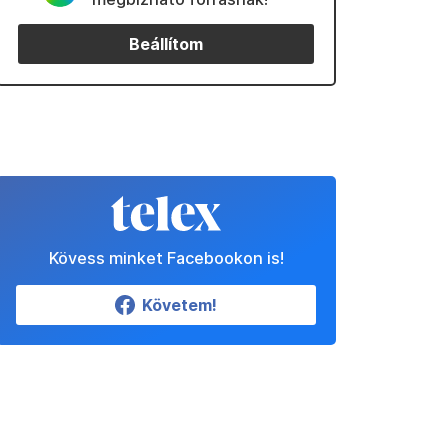
Beállítom
Kövess minket Facebookon is!
Követem!