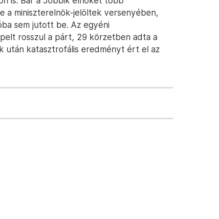
on is. Bár a Jobbik elnökét több
 a miniszterelnök-jelöltek versenyében,
ba sem jutott be. Az egyéni
elt rosszul a párt, 29 körzetben adta a
k után katasztrofális eredményt ért el az