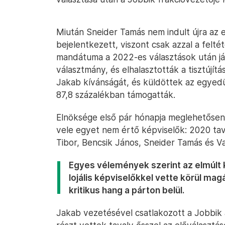
Miután Sneider Tamás nem indult újra az 
bejelentkezett, viszont csak azzal a feltét
mandátuma a 2022-es választások után jár
választmány, és elhalasztották a tisztújítá
Jakab kívánságát, és küldöttek az egyedüli
87,8 százalékban támogatták.
Elnöksége első pár hónapja meglehetősen v
vele egyet nem értő képviselők: 2020 tav
Tibor, Bencsik János, Sneider Tamás és 
Egyes vélemények szerint az elmúlt 
lojális képviselőkkel vette körül ma
kritikus hang a párton belül.
Jakab vezetésével csatlakozott a Jobbik 