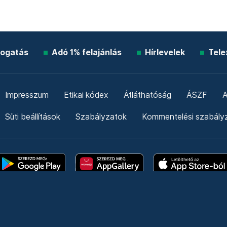
ogatás
Adó 1% felajánlás
Hírlevelek
Tele
Impresszum
Etikai kódex
Átláthatóság
ÁSZF
A
Süti beállítások
Szabályzatok
Kommentelési szabály