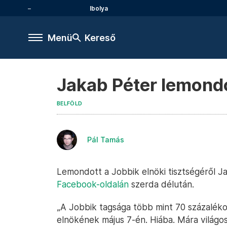
Ibolya
Menü
Kereső
Jakab Péter lemondot
BELFÖLD
Pál Tamás
Lemondott a Jobbik elnöki tisztségéről J
Facebook-oldalán
szerda délután.
„A Jobbik tagsága több mint 70 százaléko
elnökének május 7-én. Hiába. Mára világos