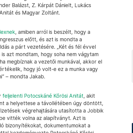
nder Balázst, Z. Kárpát Dánielt, Lukács
Anitát és Magyar Zoltánt.
elexnek
, amiben arról is beszélt, hogy a
ngresszus előtt, és azt is mondta a
ldás a párt vezetésére. „Két és fél évvel
son is azt mondtam, hogy soha nem vágytam
 ha megbíznak a vezetői munkával, akkor el
 értékelik, hogy jó volt-e ez a munka vagy
ni” – mondta Jakab.
y
feljelenti Potocskáné Kőrösi Anitát
, akit
nt a helyettese a távollétében úgy döntött,
fizetések végrehajtására utasította a Jobbik
e vitték volna az alapítványt. Azt is
lgáló bizonyítékokat, dokumentumokat a
úttal kezdeményezte Potocskáné Kőrösi