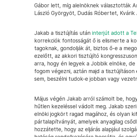
Gábor lett, míg alelnöknek választották A
László Györgyöt, Dudás Róbertet, Kvárik 
Jakab a tisztújítás után
interjút adott a T
korrekciók fontosságát ő is elismerte a ko
tagoknak, gondolják át, biztos ő-e a mego
ezelőtt, az akkori tisztújító kongresszu
arra, hogy én legyek a Jobbik elnöke, de
fogom végezni, aztán majd a tisztújításon
sem, beszélni tudok-e jobban vagy vezet
Május végén Jakab arról számolt be, hog
hűtlen kezeléssel vádolt meg. Jakab szeri
elnöki jogkört ragad magához, és olyan ki
pártalapítványát, amelyek anyagilag csődb
hozzátette, hogy az eljárás alapjául szo
hatóság rendelkezésére bocsátja, és egy