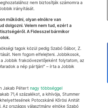
 meghozatalához nem biztosítják számomra a
obbik irányítását.
on működni, olyan elnökre van
ud dolgozni. Velem nem tud, ezért a
tisztségéről. A Fidesszel bármikor
olok.
lnökségi tagok közül pedig Szabó Gábor, Z.
tását. Nem fogom elfelejteni. Jobbikosok,
 a Jobbik frakcióvezetőjeként folytatom, az
aradok a nép pártján!” – írta a Jobbik
sán Jakab Pétert
nagy többséggel
Jakab 71,4 százalékot, a kihívója, Stummer
ökhelyettesének Potocskáné Kőrösi Anitát
l. Az országos választmány elnöke Szabó