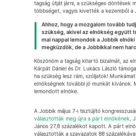
tagság útját járni, a szükséges döntések
többséget, vagyis kivették a kezemből a J
Ahhoz, hogy a mozgalom tovább tudj
szükség, akivel az elnökség együtt t
mai nappal lemondok a Jobbik elnöki 
megküzdök, de a Jobbikkal nem harc
Köszönöm a tagság kitartó bizalmát, az e
Kárpát Dániel és Dr. Lukács László támoga
ha szükség lesz rám, szóljatok! Munkámat
elnökségnek további jó munkát kívánok. M
lemondott elnöke.
A Jobbik május 7-i tisztújító kongresszu
választották meg újra a párt elnökének
, 
János 27,8 százalékot kapott. A párt eln
választották a szavazatok 88 százalékáva