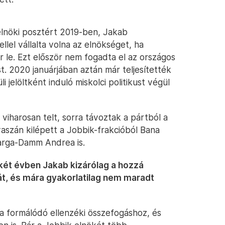
elnöki posztért 2019-ben, Jakab
ellel vállalta volna az elnökséget, ha
 le. Ezt először nem fogadta el az országos
st. 2020 januárjában aztán már teljesítették
 jelöltként induló miskolci politikust végül
iharosan telt, sorra távoztak a pártból a
aszán kilépett a Jobbik-frakcióból Bana
Varga-Damm Andrea is.
két évben Jakab kizárólag a hozzá
gát, és mára gyakorlatilag nem maradt
a formálódó ellenzéki összefogáshoz, és