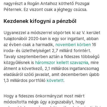
nagyrészt a Rogán Antalhoz köthető Pozsgai
Péternek. Ez viszont csak a jéghegy csúcsa.
Kezdenek kifogyni a pénzből
Ugyanezzel a módszerrel söpörtek ki az V. kerület
tulajdonából 2020-ban is egy sor ingatlant, abban
az évben csak a harmadik,
novemberi körben
16
iroda- és üzlethelyiséget 2,7 milliárd forintért.
Tavaly szeptemberben aztán a fideszes többségű
közgyűlésnek is
háromszor kellett szavaznia
, mire
átment a következő, 2,1 milliárdos ingatlancsomag
eladásáról szóló javaslat, amit decemberben újabb
1,3 milliárdos portfólió
követett
.
Hogy a fideszes önkormányzat most miért
módosította mégis úgy a jogszabályt, hogy