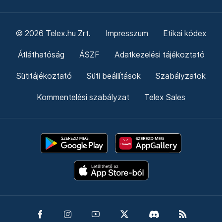
© 2026 Telex.hu Zrt.
Impresszum
Etikai kódex
Átláthatóság
ÁSZF
Adatkezelési tájékoztató
Sütitájékoztató
Süti beállítások
Szabályzatok
Kommentelési szabályzat
Telex Sales