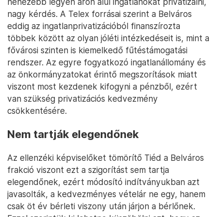
nehezebb legyen áron alul ingatlanokat privatizálni,
nagy kérdés. A Telex forrásai szerint a Belváros
eddig az ingatlanprivatizációból finanszírozta
többek között az olyan jóléti intézkedéseit is, mint a
fővárosi szinten is kiemelkedő fűtéstámogatási
rendszer. Az egyre fogyatkozó ingatlanállomány és
az önkormányzatokat érintő megszorítások miatt
viszont most kezdenek kifogyni a pénzből, ezért
van szükség privatizációs kedvezmény
csökkentésére.
Nem tartják elegendőnek
Az ellenzéki képviselőket tömörítő Tiéd a Belváros
frakció viszont ezt a szigorítást sem tartja
elegendőnek, ezért módosító indítványukban azt
javasolták, a kedvezményes vételár ne egy, hanem
csak öt év bérleti viszony után járjon a bérlőnek.