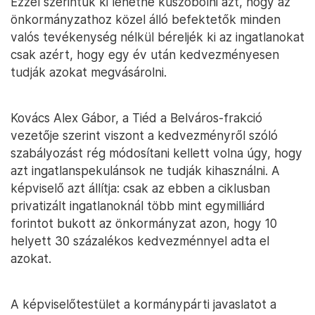
Ezzel szerintük ki lehetne küszöbölni azt, hogy az
önkormányzathoz közel álló befektetők minden
valós tevékenység nélkül béreljék ki az ingatlanokat
csak azért, hogy egy év után kedvezményesen
tudják azokat megvásárolni.
Kovács Alex Gábor, a Tiéd a Belváros-frakció
vezetője szerint viszont a kedvezményről szóló
szabályozást rég módosítani kellett volna úgy, hogy
azt ingatlanspekulánsok ne tudják kihasználni. A
képviselő azt állítja: csak az ebben a ciklusban
privatizált ingatlanoknál több mint egymilliárd
forintot bukott az önkormányzat azon, hogy 10
helyett 30 százalékos kedvezménnyel adta el
azokat.
A képviselőtestület a kormánypárti javaslatot a