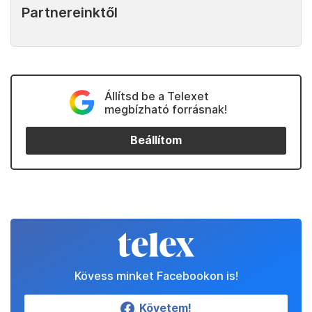
Partnereinktől
Állítsd be a Telexet
megbízható forrásnak!
Beállítom
Kövess minket Facebookon is!
Követem!