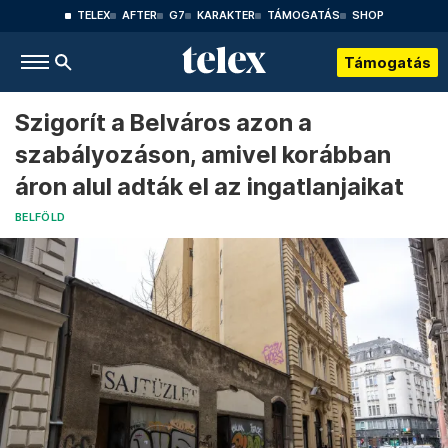
TELEX
AFTER
G7
KARAKTER
TÁMOGATÁS
SHOP
Támogatás
Szigorít a Belváros azon a
szabályozáson, amivel korábban
áron alul adták el az ingatlanjaikat
BELFÖLD