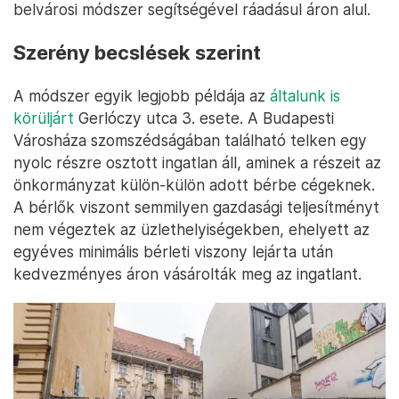
belvárosi módszer segítségével ráadásul áron alul.
Szerény becslések szerint
A módszer egyik legjobb példája az
általunk is
körüljárt
Gerlóczy utca 3. esete. A Budapesti
Városháza szomszédságában található telken egy
nyolc részre osztott ingatlan áll, aminek a részeit az
önkormányzat külön-külön adott bérbe cégeknek.
A bérlők viszont semmilyen gazdasági teljesítményt
nem végeztek az üzlethelyiségekben, ehelyett az
egyéves minimális bérleti viszony lejárta után
kedvezményes áron vásárolták meg az ingatlant.