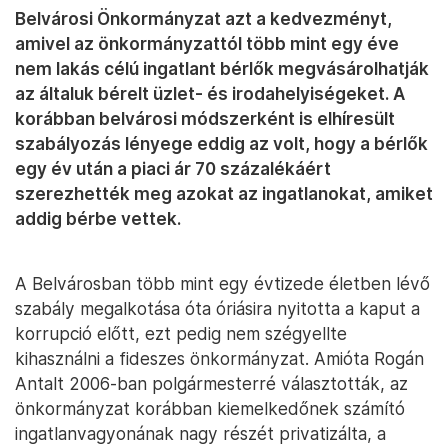
Belvárosi Önkormányzat azt a kedvezményt,
amivel az önkormányzattól több mint egy éve
nem lakás célú ingatlant bérlők megvásárolhatják
az általuk bérelt üzlet- és irodahelyiségeket. A
korábban belvárosi módszerként is elhíresült
szabályozás lényege eddig az volt, hogy a bérlők
egy év után a piaci ár 70 százalékáért
szerezhették meg azokat az ingatlanokat, amiket
addig bérbe vettek.
A Belvárosban több mint egy évtizede életben lévő
szabály megalkotása óta óriásira nyitotta a kaput a
korrupció előtt, ezt pedig nem szégyellte
kihasználni a fideszes önkormányzat. Amióta Rogán
Antalt 2006-ban polgármesterré választották, az
önkormányzat korábban kiemelkedőnek számító
ingatlanvagyonának nagy részét privatizálta, a