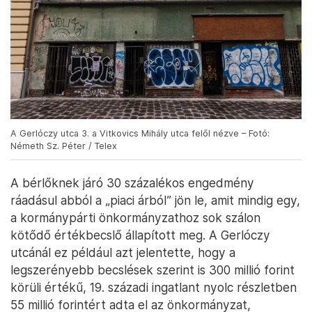
A Gerlóczy utca 3. a Vitkovics Mihály utca felől nézve – Fotó:
Németh Sz. Péter / Telex
A bérlőknek járó 30 százalékos engedmény
ráadásul abból a „piaci árból” jön le, amit mindig egy,
a kormánypárti önkormányzathoz sok szálon
kötődő értékbecslő állapított meg. A Gerlóczy
utcánál ez például azt jelentette, hogy a
legszerényebb becslések szerint is 300 millió forint
körüli értékű, 19. századi ingatlant nyolc részletben
55 millió forintért adta el az önkormányzat,