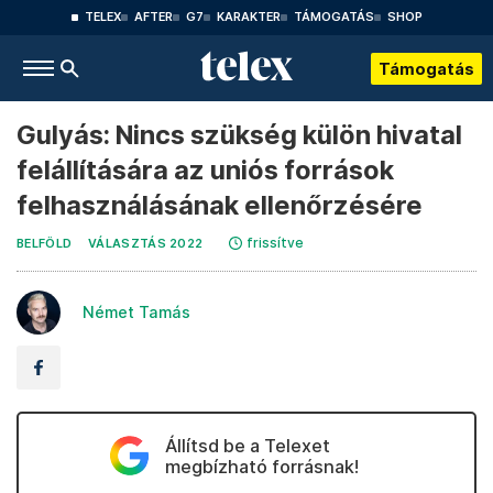
TELEX
AFTER
G7
KARAKTER
TÁMOGATÁS
SHOP
Támogatás
Gulyás: Nincs szükség külön hivatal
felállítására az uniós források
felhasználásának ellenőrzésére
frissítve
BELFÖLD
VÁLASZTÁS 2022
Német Tamás
Állítsd be a Telexet
megbízható forrásnak!