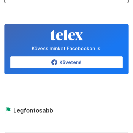
Kövess minket Facebookon is!
Követem!
Legfontosabb