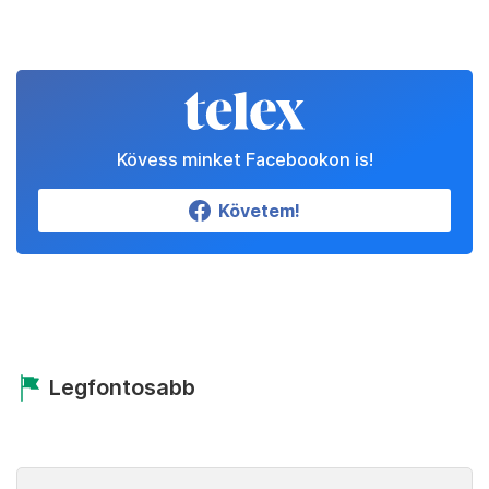
Kövess minket Facebookon is!
Követem!
Legfontosabb