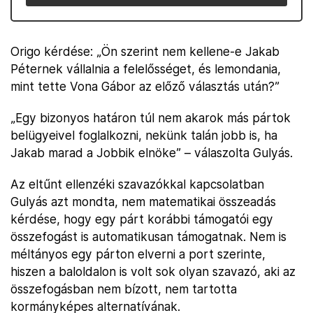
Origo kérdése: „Ön szerint nem kellene-e Jakab
Péternek vállalnia a felelősséget, és lemondania,
mint tette Vona Gábor az előző választás után?”
„Egy bizonyos határon túl nem akarok más pártok
belügyeivel foglalkozni, nekünk talán jobb is, ha
Jakab marad a Jobbik elnöke” – válaszolta Gulyás.
Az eltűnt ellenzéki szavazókkal kapcsolatban
Gulyás azt mondta, nem matematikai összeadás
kérdése, hogy egy párt korábbi támogatói egy
összefogást is automatikusan támogatnak. Nem is
méltányos egy párton elverni a port szerinte,
hiszen a baloldalon is volt sok olyan szavazó, aki az
összefogásban nem bízott, nem tartotta
kormányképes alternatívának.