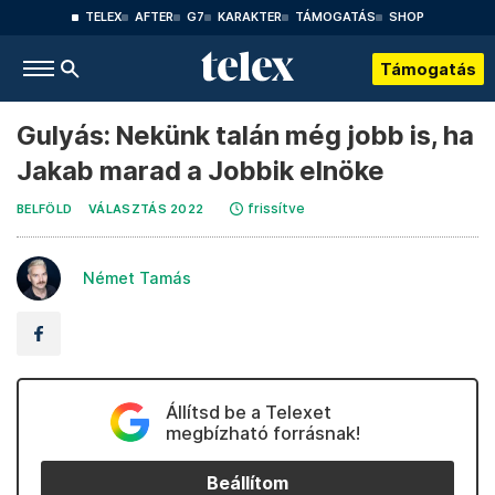
TELEX
AFTER
G7
KARAKTER
TÁMOGATÁS
SHOP
Támogatás
Gulyás: Nekünk talán még jobb is, ha
Jakab marad a Jobbik elnöke
frissítve
BELFÖLD
VÁLASZTÁS 2022
Német Tamás
Állítsd be a Telexet
megbízható forrásnak!
Beállítom