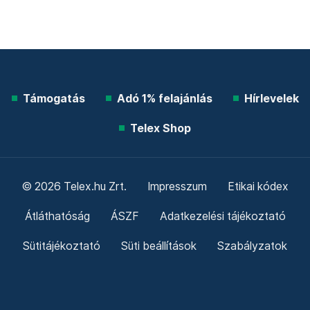
Támogatás
Adó 1% felajánlás
Hírlevelek
Telex Shop
© 2026 Telex.hu Zrt.
Impresszum
Etikai kódex
Átláthatóság
ÁSZF
Adatkezelési tájékoztató
Sütitájékoztató
Süti beállítások
Szabályzatok
Kommentelési szabályzat
Telex Sales