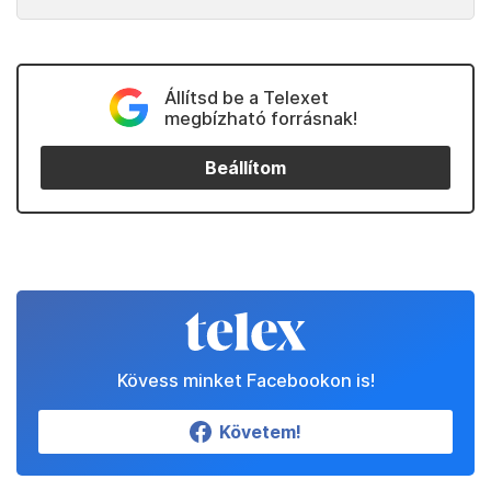
Állítsd be a Telexet
megbízható forrásnak!
Beállítom
Kövess minket Facebookon is!
Követem!