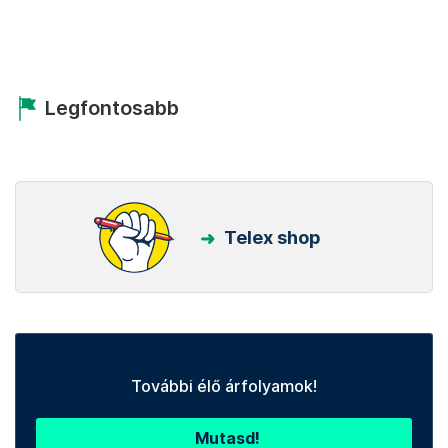
Legfontosabb
Telex shop
További élő árfolyamok!
Mutasd!