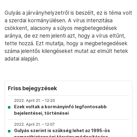
Gulyás a járványhelyzetről is beszélt, ez is téma volt
a szerdai kormányülésen. A vírus intenzitása
csökkent, alacsony a súlyos megbetegedések
aránya, de ez nem jelenti azt, hogy a vírus eltűnt,
tette hozzá. Ezt mutatja, hogy a megbetegedések
száma jelentős kilengéseket mutat az elmúlt hetek
adatai alapján.
Friss bejegyzések
2022. April 21. – 12:20
Ezek voltak a kormányinfó legfontosabb
bejelentései, történései
2022. April 21. – 12:07
Gulyás szerint is szükség lehet az 1995-ös
nemzetbiztonsági törvény módosítására