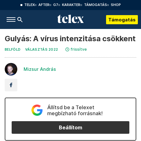
TELEX
AFTER
G7
KARAKTER
TÁMOGATÁS
SHOP
Támogatás
Gulyás: A vírus intenzitása csökkent
frissítve
BELFÖLD
VÁLASZTÁS 2022
Mizsur András
Állítsd be a Telexet
megbízható forrásnak!
Beállítom