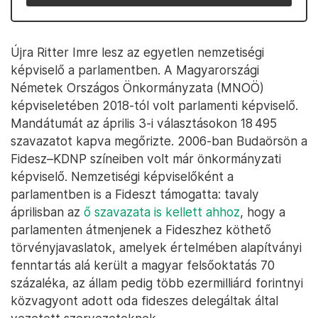
Újra Ritter Imre lesz az egyetlen nemzetiségi
képviselő a parlamentben. A Magyarországi
Németek Országos Önkormányzata (MNOÖ)
képviseletében 2018-tól volt parlamenti képviselő.
Mandátumát az április 3-i választásokon 18 495
szavazatot kapva megőrizte. 2006-ban Budaörsön a
Fidesz–KDNP színeiben volt már önkormányzati
képviselő. Nemzetiségi képviselőként a
parlamentben is a Fideszt támogatta: tavaly
áprilisban az
ő szavazata is kellett ahhoz
, hogy a
parlamenten átmenjenek a Fideszhez köthető
törvényjavaslatok, amelyek értelmében alapítványi
fenntartás alá került a magyar felsőoktatás 70
százaléka, az állam pedig több ezermilliárd forintnyi
közvagyont adott oda fideszes delegáltak által