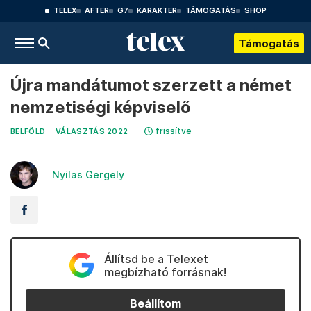
TELEX
AFTER
G7
KARAKTER
TÁMOGATÁS
SHOP
Támogatás
Újra mandátumot szerzett a német
nemzetiségi képviselő
frissítve
BELFÖLD
VÁLASZTÁS 2022
Nyilas Gergely
Állítsd be a Telexet
megbízható forrásnak!
Beállítom