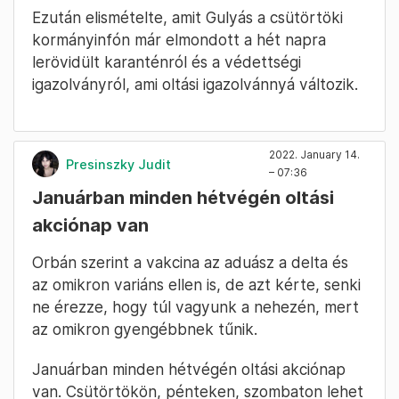
Ezután elismételte, amit Gulyás a csütörtöki
kormányinfón már elmondott a hét napra
lerövidült karanténról és a védettségi
igazolványról, ami oltási igazolvánnyá változik.
2022. January 14.
Presinszky Judit
– 07:36
Januárban minden hétvégén oltási
akciónap van
Orbán szerint a vakcina az aduász a delta és
az omikron variáns ellen is, de azt kérte, senki
ne érezze, hogy túl vagyunk a nehezén, mert
az omikron gyengébbnek tűnik.
Januárban minden hétvégén oltási akciónap
van. Csütörtökön, pénteken, szombaton lehet