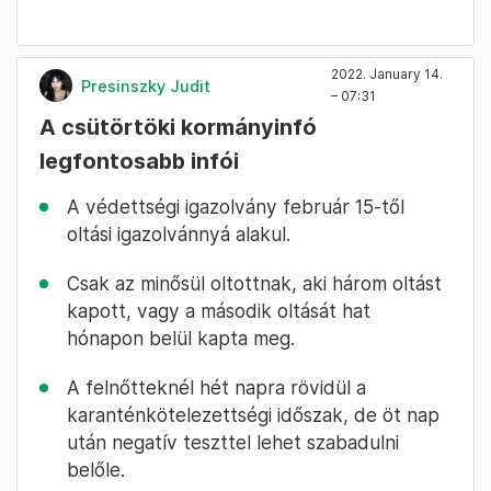
2022. January 14.
Presinszky Judit
– 07:31
A csütörtöki kormányinfó
legfontosabb infói
A védettségi igazolvány február 15-től
oltási igazolvánnyá alakul.
Csak az minősül oltottnak, aki három oltást
kapott, vagy a második oltását hat
hónapon belül kapta meg.
A felnőtteknél hét napra rövidül a
karanténkötelezettségi időszak, de öt nap
után negatív teszttel lehet szabadulni
belőle.