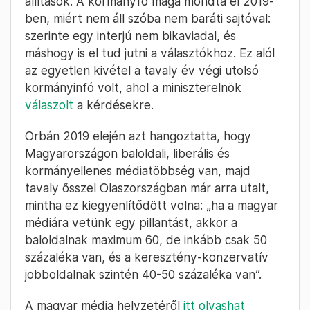
állítások. A kormányfő maga mondta el 2019-
ben, miért nem áll szóba nem baráti sajtóval:
szerinte egy interjú nem bikaviadal, és
máshogy is el tud jutni a választókhoz. Ez alól
az egyetlen kivétel a tavaly év végi utolsó
kormányinfó volt, ahol a miniszterelnök
válaszolt
a kérdésekre.
Orbán 2019 elején azt hangoztatta, hogy
Magyarországon baloldali, liberális és
kormányellenes médiatöbbség van, majd
tavaly ősszel Olaszországban már arra utalt,
mintha ez kiegyenlítődött volna: „ha a magyar
médiára vetünk egy pillantást, akkor a
baloldalnak maximum 60, de inkább csak 50
százaléka van, és a keresztény-konzervatív
jobboldalnak szintén 40-50 százaléka van”.
A magyar média helyzetéről
itt olvashat