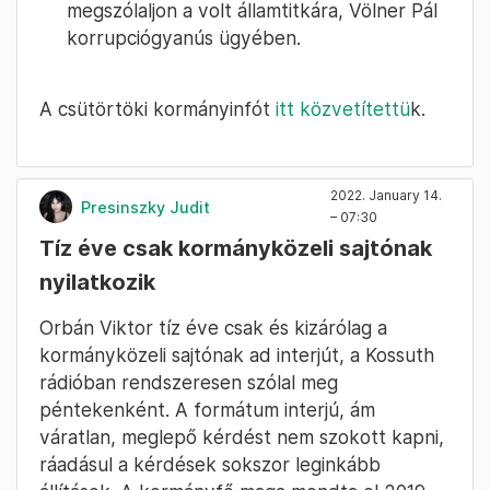
megszólaljon a volt államtitkára, Völner Pál
korrupciógyanús ügyében.
A csütörtöki kormányinfót
itt közvetítettü
k.
2022. January 14.
Presinszky Judit
– 07:30
Tíz éve csak kormányközeli sajtónak
nyilatkozik
Orbán Viktor tíz éve csak és kizárólag a
kormányközeli sajtónak ad interjút, a Kossuth
rádióban rendszeresen szólal meg
péntekenként. A formátum interjú, ám
váratlan, meglepő kérdést nem szokott kapni,
ráadásul a kérdések sokszor leginkább