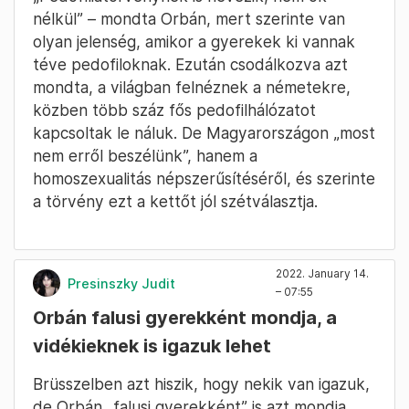
nélkül” – mondta Orbán, mert szerinte van
olyan jelenség, amikor a gyerekek ki vannak
téve pedofiloknak. Ezután csodálkozva azt
mondta, a világban felnéznek a németekre,
közben több száz fős pedofilhálózatot
kapcsoltak le náluk. De Magyarországon „most
nem erről beszélünk”, hanem a
homoszexualitás népszerűsítéséről, és szerinte
a törvény ezt a kettőt jól szétválasztja.
2022. January 14.
Presinszky Judit
– 07:55
Orbán falusi gyerekként mondja, a
vidékieknek is igazuk lehet
Brüsszelben azt hiszik, hogy nekik van igazuk,
de Orbán „falusi gyerekként” is azt mondja,