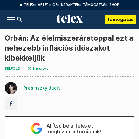
TELEX
AFTER
G7
KARAKTER
TÁMOGATÁS
SHOP
Támogatás
Orbán: Az élelmiszerárstoppal ezt a
nehezebb inflációs időszakot
kibekkeljük
frissítve
BELFÖLD
Presinszky Judit
Állítsd be a Telexet
megbízható forrásnak!