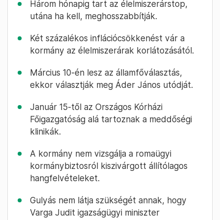
Három hónapig tart az élelmiszerárstop,
utána ha kell, meghosszabbítják.
Két százalékos inflációcsökkenést vár a
kormány az élelmiszerárak korlátozásától.
Március 10-én lesz az államfőválasztás,
ekkor választják meg Áder János utódját.
Január 15-től az Országos Kórházi
Főigazgatóság alá tartoznak a meddőségi
klinikák.
A kormány nem vizsgálja a romaügyi
kormánybiztosról kiszivárgott állítólagos
hangfelvételeket.
Gulyás nem látja szükségét annak, hogy
Varga Judit igazságügyi miniszter