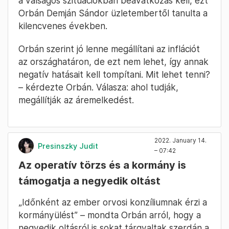
a válságos szituációkban beavatkozás kell, ezt
Orbán Demján Sándor üzletembertől tanulta a
kilencvenes években.
Orbán szerint jó lenne megállítani az inflációt
az országhatáron, de ezt nem lehet, így annak
negatív hatásait kell tompítani. Mit lehet tenni?
– kérdezte Orbán. Válasza: ahol tudják,
megállítják az áremelkedést.
2022. January 14.
Presinszky Judit
– 07:42
Az operatív törzs és a kormány is
támogatja a negyedik oltást
„Időnként az ember orvosi konzíliumnak érzi a
kormányülést” – mondta Orbán arról, hogy a
negyedik oltásról is sokat tárgyaltak szerdán a