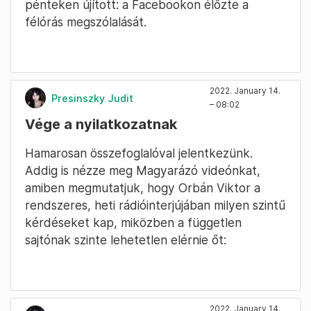
pénteken újított: a Facebookon élőzte a
félórás megszólalását.
2022. January 14.
Presinszky Judit
– 08:02
Vége a nyilatkozatnak
Hamarosan összefoglalóval jelentkezünk.
Addig is nézze meg Magyarázó videónkat,
amiben megmutatjuk, hogy Orbán Viktor a
rendszeres, heti rádióinterjújában milyen szintű
kérdéseket kap, miközben a független
sajtónak szinte lehetetlen elérnie őt:
2022. January 14.