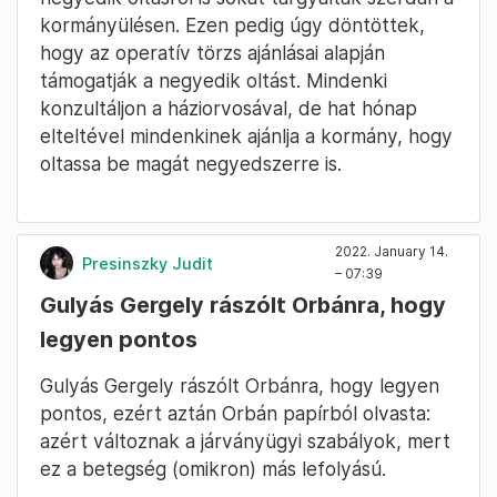
kormányülésen. Ezen pedig úgy döntöttek,
hogy az operatív törzs ajánlásai alapján
támogatják a negyedik oltást. Mindenki
konzultáljon a háziorvosával, de hat hónap
elteltével mindenkinek ajánlja a kormány, hogy
oltassa be magát negyedszerre is.
2022. January 14.
Presinszky Judit
– 07:39
Gulyás Gergely rászólt Orbánra, hogy
legyen pontos
Gulyás Gergely rászólt Orbánra, hogy legyen
pontos, ezért aztán Orbán papírból olvasta:
azért változnak a járványügyi szabályok, mert
ez a betegség (omikron) más lefolyású.