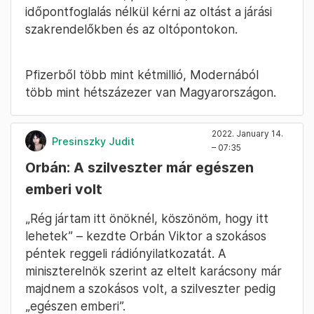
időpontfoglalás nélkül kérni az oltást a járási
szakrendelőkben és az oltópontokon.
Pfizerből több mint kétmillió, Modernából
több mint hétszázezer van Magyarországon.
2022. January 14.
Presinszky Judit
– 07:35
Orbán: A szilveszter már egészen
emberi volt
„Rég jártam itt önöknél, köszönöm, hogy itt
lehetek” – kezdte Orbán Viktor a szokásos
péntek reggeli rádiónyilatkozatát. A
miniszterelnök szerint az eltelt karácsony már
majdnem a szokásos volt, a szilveszter pedig
„egészen emberi”.