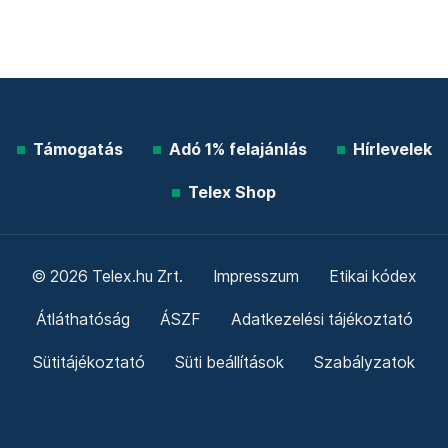
Támogatás
Adó 1% felajánlás
Hírlevelek
Telex Shop
© 2026 Telex.hu Zrt.
Impresszum
Etikai kódex
Átláthatóság
ÁSZF
Adatkezelési tájékoztató
Sütitájékoztató
Süti beállítások
Szabályzatok
Kommentelési szabályzat
Telex Sales