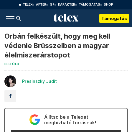
TELEX
AFTER
G7
KARAKTER
TÁMOGATÁS
SHOP
Támogatás
Orbán felkészült, hogy meg kell
védenie Brüsszelben a magyar
élelmiszerárstopot
BELFÖLD
Presinszky Judit
Állítsd be a Telexet
megbízható forrásnak!