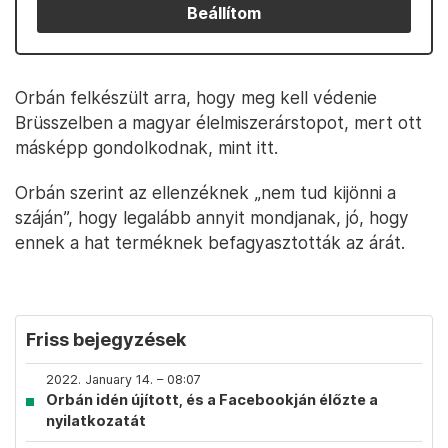
Beállítom
Orbán felkészült arra, hogy meg kell védenie
Brüsszelben a magyar élelmiszerárstopot, mert ott
másképp gondolkodnak, mint itt.
Orbán szerint az ellenzéknek „nem tud kijönni a
száján”, hogy legalább annyit mondjanak, jó, hogy
ennek a hat terméknek befagyasztották az árát.
Friss bejegyzések
2022. January 14. – 08:07
Orbán idén újított, és a Facebookján élőzte a
nyilatkozatát