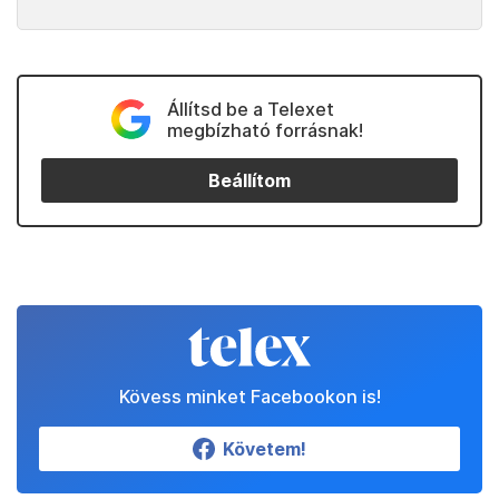
Állítsd be a Telexet
megbízható forrásnak!
Beállítom
Kövess minket Facebookon is!
Követem!