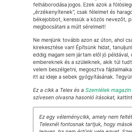
felháborodása jogos. Ezek azok a fölösle
„érzékenyítenek”, csak félelmet és harago
békejobbot, keressük a közös nevezőt, p
megbocsátani a múlt sérelmeit!
Ne menjünk tovább azon az úton, ahol cs
kirekesztése van! Építsünk hidat, tanulju
eddig magam sem jártam elől jó példával,
embereknek és a szüleiknek, akik túl tudt
velem beszélgetni, megosztva fájdalmaika
itt az ideje a sebek gyógyításának. Tegyü
Ez a cikk a Telex és a
Szemlélek magazin
szívesen olvasna hasonló írásokat, kattin
Ez egy véleménycikk, amely nem feltét
Telexnél fontosnak tartjuk, hogy más
legyen, ha nem értünk vele egyet. Sze