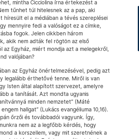
het, mintha Cicciolina írna értekezést a
Nem tűnhet túl hitelesnek az a pap, aki
híresült el a médiában a tévés szereplései
 mennyire fedi a valóságot ez a címke,
zásba fogok. Jelen cikkben három
k, akik nem adták fel rögtön az első
 az Egyház, miért mondja azt a melegekről,
ond valójában?
ztában az Egyház önértelmezésével, pedig azt
 legalább érthetővé tenne. Miről is van
y Isten által alapított szervezet, amelyre
ább a tanítását. Azt mondta ugyanis
tanítvánnyá minden nemzetet” (Máté
t, engem hallgat” (Lukács evangéliuma 10,16).
upán őrzői és továbbadói vagyunk. Így,
ámunkra nem az a legfőbb kérdés, hogy
mond a korszellem, vagy mit szeretnének a