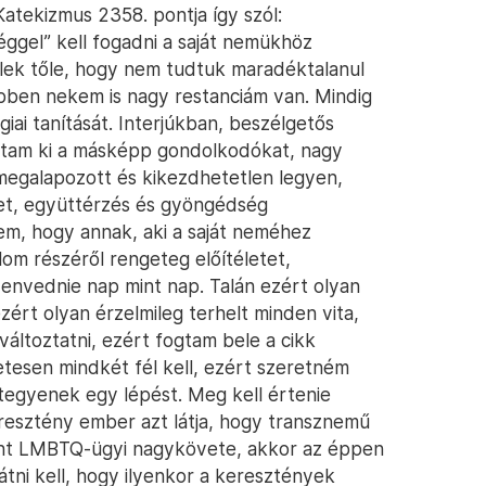
Katekizmus 2358. pontja így szól:
éggel” kell fogadni a saját nemükhöz
élek tőle, hogy nem tudtuk maradéktalanul
ebben nekem is nagy restanciám van. Mindig
iai tanítását. Interjúkban, beszélgetős
ttam ki a másképp gondolkodókat, nagy
megalapozott és kikezdhetetlen legyen,
elet, együttérzés és gyöngédség
nem, hogy annak, aki a saját neméhez
om részéről rengeteg előítéletet,
szenvednie nap mint nap. Talán ezért olyan
rt olyan érzelmileg terhelt minden vita,
 változtatni, ezért fogtam bele a cikk
etesen mindkét fél kell, ezért szeretném
 tegyenek egy lépést. Meg kell értenie
resztény ember azt látja, hogy transznemű
ent LMBTQ-ügyi nagykövete, akkor az éppen
átni kell, hogy ilyenkor a keresztények