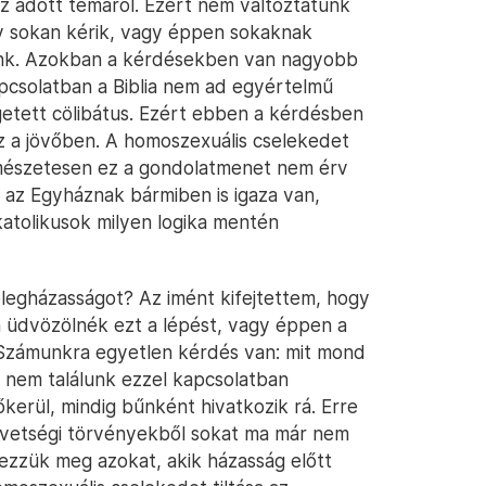
az adott témáról. Ezért nem változtatunk
gy sokan kérik, vagy éppen sokaknak
munk. Azokban a kérdésekben van nagyobb
csolatban a Biblia nem ad egyértelmű
getett cölibátus. Ezért ebben a kérdésben
sz a jövőben. A homoszexuális cselekedet
mészetesen ez a gondolatmenet nem érv
y az Egyháznak bármiben is igaza van,
 katolikusok milyen logika mentén
legházasságot? Az imént kifejtettem, hogy
n üdvözölnék ezt a lépést, vagy éppen a
 Számunkra egyetlen kérdés van: mit mond
ain nem találunk ezzel kapcsolatban
erül, mindig bűnként hivatkozik rá. Erre
övetségi törvényekből sokat ma már nem
vezzük meg azokat, akik házasság előtt