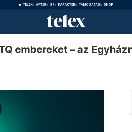
TELEX
AFTER
G7
KARAKTER
TÁMOGATÁS
SHOP
TQ embereket – az Egyházna