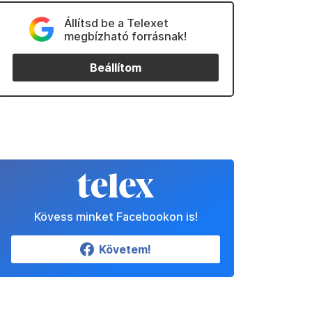
Állítsd be a Telexet
megbízható forrásnak!
Beállítom
Kövess minket Facebookon is!
Követem!