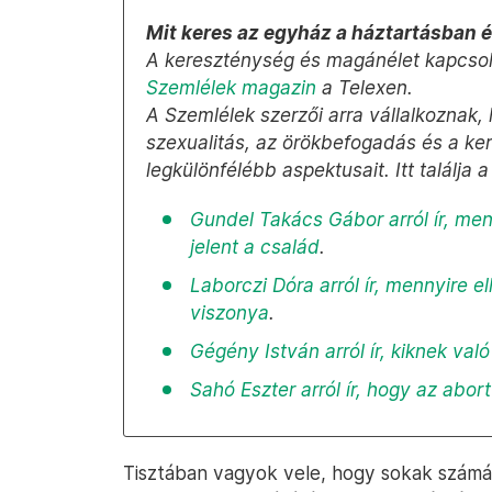
Mit keres az egyház a háztartásban 
A kereszténység és magánélet kapcsolat
Szemlélek magazin
a Telexen.
A Szemlélek szerzői arra vállalkoznak, 
szexualitás, az örökbefogadás és a k
legkülönfélébb aspektusait. Itt találja
Gundel Takács Gábor arról ír, men
jelent a család
.
Laborczi Dóra arról ír, mennyire 
viszonya
.
Gégény István arról ír, kiknek va
Sahó Eszter arról ír, hogy az abo
Tisztában vagyok vele, hogy sokak számár