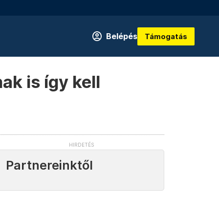
Belépés
Támogatás
k is így kell
Partnereinktől