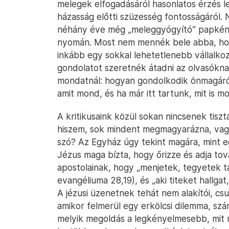
melegek elfogadásáról hasonlatos érzés le
házasság előtti szüzesség fontosságáról. 
néhány éve még „meleggyógyító” papként 
nyomán. Most nem mennék bele abba, hogy
inkább egy sokkal lehetetlenebb vállalko
gondolatot szeretnék átadni az olvasókna
mondatnál: hogyan gondolkodik önmagáról
amit mond, és ha már itt tartunk, mit is m
A kritikusaink közül sokan nincsenek tis
hiszem, sok mindent megmagyarázna, vagy
szó? Az Egyház úgy tekint magára, mint eg
Jézus maga bízta, hogy őrizze és adja tov
apostolainak, hogy „menjetek, tegyetek 
evangéliuma 28,19), és „aki titeket hallga
A jézusi üzenetnek tehát nem alakítói, cs
amikor felmerül egy erkölcsi dilemma, sz
melyik megoldás a legkényelmesebb, mit 