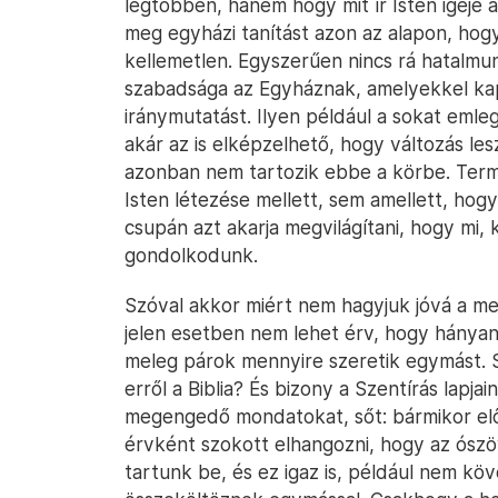
legtöbben, hanem hogy mit ír Isten igéje 
meg egyházi tanítást azon az alapon, ho
kellemetlen. Egyszerűen nincs rá hatal
szabadsága az Egyháznak, amelyekkel kap
iránymutatást. Ilyen például a sokat emle
akár az is elképzelhető, hogy változás le
azonban nem tartozik ebbe a körbe. Ter
Isten létezése mellett, sem amellett, hog
csupán azt akarja megvilágítani, hogy mi,
gondolkodunk.
Szóval akkor miért nem hagyjuk jóvá a me
jelen esetben nem lehet érv, hogy hánya
meleg párok mennyire szeretik egymást.
erről a Biblia? És bizony a Szentírás lapj
megengedő mondatokat, sőt: bármikor elők
érvként szokott elhangozni, hogy az ósz
tartunk be, és ez igaz is, például nem kö