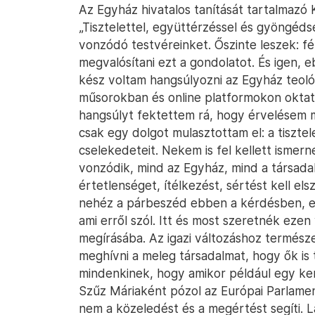
Az Egyház hivatalos tanítását tartalmazó 
„Tisztelettel, együttérzéssel és gyöngéds
vonzódó testvéreinket. Őszinte leszek: f
megvalósítani ezt a gondolatot. És igen, 
kész voltam hangsúlyozni az Egyház teológ
műsorokban és online platformokon okta
hangsúlyt fektettem rá, hogy érvelésem 
csak egy dolgot mulasztottam el: a tiszt
cselekedeteit. Nekem is fel kellett ismer
vonzódik, mind az Egyház, mind a társadal
értetlenséget, ítélkezést, sértést kell el
nehéz a párbeszéd ebben a kérdésben, ezé
ami erről szól. Itt és most szeretnék ezen
megírásába. Az igazi változáshoz termész
meghívni a meleg társadalmat, hogy ők is
mindenkinek, hogy amikor például egy ke
Szűz Máriaként pózol az Európai Parlam
nem a közeledést és a megértést segíti. L