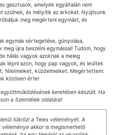
ges gesztusok, amelyek egyáltalán nem
t szülnek, és mélyítik az árkokat. Nyújtsunk
róbáljuk meg megérteni egymást, és
ak egymás sértegetése, gúnyolása,
nk meg újra beszélni egymással! Tudom, hogy
 de hálás vagyok azoknak a meleg
ak lépni azon, hogy pap vagyok, és leültek
t, félelmeiket, küzdelmeiket. Megértettem:
nk közösen érte!
együttműködésének keretében készült. Ha
tson a Szemlélek oldalára!
lenül tükrözi a Telex véleményét. A
ok véleménye akkor is megismerhető
retnénk, ha egy témáról az olvasóink