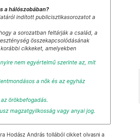
és a hálószobában?
áról indított publicisztikasorozatot a
hogy a sorozatban feltárják a család, a
ereszténység összekapcsolódásának
 a korábbi cikkeket, amelyekben
nyire nem egyértelmű szerinte az, mit
ellentmondásos a nők és az egyház
ló az örökbefogadás.
rtusz magzatgyilkosság vagy anyai jog.
a Hodász András tollából cikket olvasni a