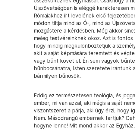
összeköltöznek egymással. Csakhogy a hom
Újszövetségben is eléggé karakteresen me
Rómaiakhoz írt levelének első fejezetében.
módon tiltja mind az Ó-, mind az Újszöve
mozgástere a kérdésben. Még akkor sincs,
meleg testvéreinknek okoz. Azt is fontos h
hogy mindig megkülönböztetjük a személyt
akit a saját képmására teremtett és végtel
vagy bűnt követ el. Én sem vagyok bűntel
bűnbocsánatra, Isten szeretete irántunk
bármilyen bűnösök.
Eddig ez természetesen teológia, és jogga
ember, mi van azzal, aki mégis a saját nem
viszontszeret a párja, aki úgy érzi, hogy íg
Nem. Másodrangú embernek tartjuk? Deh
hogyne lenne! Mit mond akkor az Egyház,