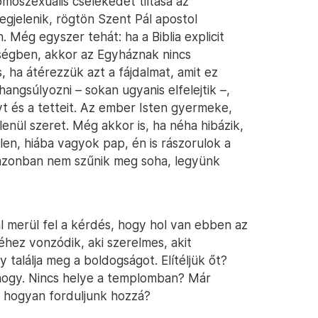
oszexuális cselekedet tiltása az
gjelenik, rögtön Szent Pál apostol
 Még egyszer tehát: ha a Biblia explicit
tségben, akkor az Egyháznak nincs
 ha átérezzük azt a fájdalmat, amit ez
angsúlyozni – sokan ugyanis elfelejtik –,
 és a tetteit. Az ember Isten gyermeke,
enül szeret. Még akkor is, ha néha hibázik,
en, hiába vagyok pap, én is rászorulok a
 azonban nem szűnik meg soha, legyünk
l merül fel a kérdés, hogy hol van ebben az
éhez vonzódik, aki szerelmes, akit
y találja meg a boldogságot. Elítéljük őt?
ogy. Nincs helye a templomban? Már
 hogyan forduljunk hozzá?