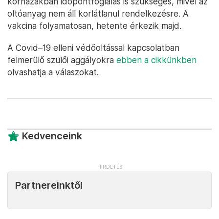
kórházakban időpontfoglalás is szükséges, mivel az
oltóanyag nem áll korlátlanul rendelkezésre. A
vakcina folyamatosan, hetente érkezik majd.
A Covid–19 elleni védőoltással kapcsolatban
felmerülő szülői aggályokra
ebben a cikkünkben
olvashatja a válaszokat.
Kedvenceink
Partnereinktől