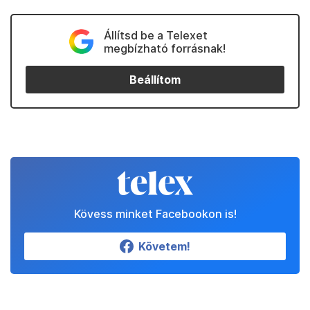
Állítsd be a Telexet
megbízható forrásnak!
Beállítom
Kövess minket Facebookon is!
Követem!