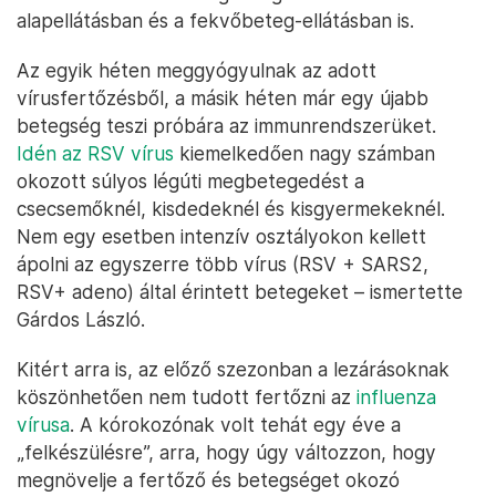
alapellátásban és a fekvőbeteg-ellátásban is.
Az egyik héten meggyógyulnak az adott
vírusfertőzésből, a másik héten már egy újabb
betegség teszi próbára az immunrendszerüket.
Idén az RSV vírus
kiemelkedően nagy számban
okozott súlyos légúti megbetegedést a
csecsemőknél, kisdedeknél és kisgyermekeknél.
Nem egy esetben intenzív osztályokon kellett
ápolni az egyszerre több vírus (RSV + SARS2,
RSV+ adeno) által érintett betegeket – ismertette
Gárdos László.
Kitért arra is, az előző szezonban a lezárásoknak
köszönhetően nem tudott fertőzni az
influenza
vírusa
. A kórokozónak volt tehát egy éve a
„felkészülésre”, arra, hogy úgy változzon, hogy
megnövelje a fertőző és betegséget okozó