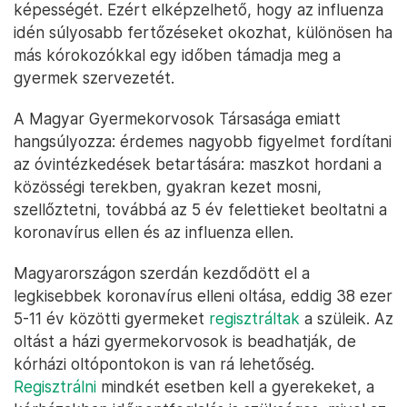
képességét. Ezért elképzelhető, hogy az influenza
idén súlyosabb fertőzéseket okozhat, különösen ha
más kórokozókkal egy időben támadja meg a
gyermek szervezetét.
A Magyar Gyermekorvosok Társasága emiatt
hangsúlyozza: érdemes nagyobb figyelmet fordítani
az óvintézkedések betartására: maszkot hordani a
közösségi terekben, gyakran kezet mosni,
szellőztetni, továbbá az 5 év felettieket beoltatni a
koronavírus ellen és az influenza ellen.
Magyarországon szerdán kezdődött el a
legkisebbek koronavírus elleni oltása, eddig 38 ezer
5-11 év közötti gyermeket
regisztráltak
a szüleik. Az
oltást a házi gyermekorvosok is beadhatják, de
kórházi oltópontokon is van rá lehetőség.
Regisztrálni
mindkét esetben kell a gyerekeket, a