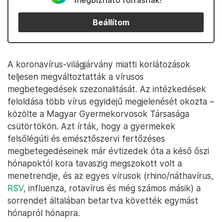
megbízható forrásnak!
Beállítom
A koronavírus-világjárvány miatti korlátozások
teljesen megváltoztatták a vírusos
megbetegedések szezonalitását. Az intézkedések
feloldása több vírus egyidejű megjelenését okozta –
közölte a Magyar Gyermekorvosok Társasága
csütörtökön. Azt írták, hogy a gyermekek
felsőlégúti és emésztőszervi fertőzéses
megbetegedéseinek már évtizedek óta a késő őszi
hónapoktól kora tavaszig megszokott volt a
menetrendje, és az egyes vírusok (rhino/náthavírus,
RSV
, influenza, rotavírus és még számos másik) a
sorrendet általában betartva követték egymást
hónapról hónapra.