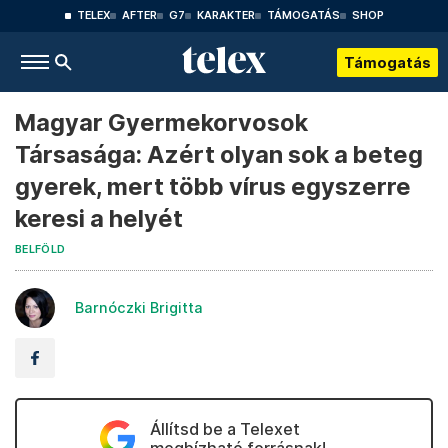
TELEX
AFTER
G7
KARAKTER
TÁMOGATÁS
SHOP
Támogatás
Magyar Gyermekorvosok
Társasága: Azért olyan sok a beteg
gyerek, mert több vírus egyszerre
keresi a helyét
BELFÖLD
Barnóczki Brigitta
Állítsd be a Telexet