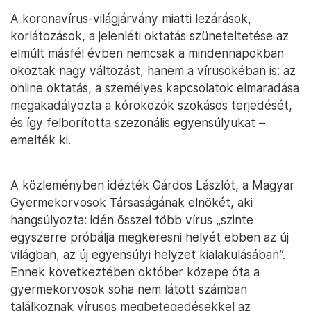
A koronavírus-világjárvány miatti lezárások,
korlátozások, a jelenléti oktatás szüneteltetése az
elmúlt másfél évben nemcsak a mindennapokban
okoztak nagy változást, hanem a vírusokéban is: az
online oktatás, a személyes kapcsolatok elmaradása
megakadályozta a kórokozók szokásos terjedését,
és így felborította szezonális egyensúlyukat –
emelték ki.
A közleményben idézték Gárdos Lászlót, a Magyar
Gyermekorvosok Társaságának elnökét, aki
hangsúlyozta: idén ősszel több vírus „szinte
egyszerre próbálja megkeresni helyét ebben az új
világban, az új egyensúlyi helyzet kialakulásában”.
Ennek következtében október közepe óta a
gyermekorvosok soha nem látott számban
találkoznak vírusos megbetegedésekkel az