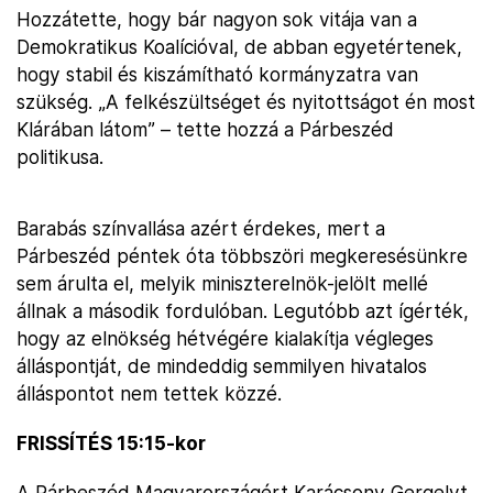
Hozzátette, hogy bár nagyon sok vitája van a
Demokratikus Koalícióval, de abban egyetértenek,
hogy stabil és kiszámítható kormányzatra van
szükség. „A felkészültséget és nyitottságot én most
Klárában látom” – tette hozzá a Párbeszéd
politikusa.
Barabás színvallása azért érdekes, mert a
Párbeszéd péntek óta többszöri megkeresésünkre
sem árulta el, melyik miniszterelnök-jelölt mellé
állnak a második fordulóban. Legutóbb azt ígérték,
hogy az elnökség hétvégére kialakítja végleges
álláspontját, de mindeddig semmilyen hivatalos
álláspontot nem tettek közzé.
FRISSÍTÉS 15:15-kor
A Párbeszéd Magyarországért Karácsony Gergelyt