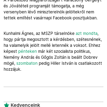
és Jóvátételi programját támogatja, a még
versenyben lévő miniszterelnök-jelöltekről nem
tettek említést vasárnapi Facebook-posztjukban.
Kunhalmi Ágnes, az MSZP társelnöke
azt mondta
,
hogy pártja megosztott a kérdésben, szétesnének,
ha valamelyik jelölt mellé letennék a voksot. Ehhez
képest
pénteken
már két szocialista politikus,
Nemény András és Gőgös Zoltán is beállt Dobrev
mögé,
szombaton
pedig Hiller István is csatlakozott
hozzájuk.
Kedvenceink