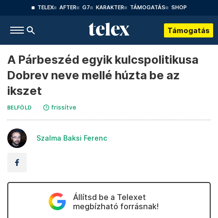
TELEX
AFTER
G7
KARAKTER
TÁMOGATÁS
SHOP
Támogatás
A Párbeszéd egyik kulcspolitikusa
Dobrev neve mellé húzta be az
ikszet
frissítve
BELFÖLD
Szalma Baksi Ferenc
Állítsd be a Telexet
megbízható forrásnak!