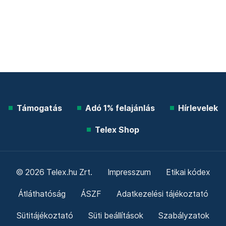
Támogatás
Adó 1% felajánlás
Hírlevelek
Telex Shop
© 2026 Telex.hu Zrt.
Impresszum
Etikai kódex
Átláthatóság
ÁSZF
Adatkezelési tájékoztató
Sütitájékoztató
Süti beállítások
Szabályzatok