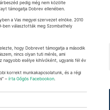
Párbeszéd pedig még nem közölte
Zayt támogatja Dobrev ellenében.
ben a Vas megyei szervezet elnöke. 2010
019-ben választották meg Szombathely
elezte, hogy Dobrevet támogatja a második
hiszem, nincs olyan tuti mérés, ami
 nagyobb esélye kihívóként, ugyanis fél év
bi korrekt munkakapcsolatunk, és a régi
ni” –
írta Gőgös Facebookon
.