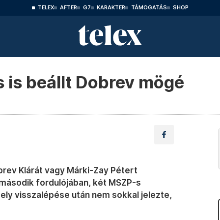
TELEX
AFTER
G7
KARAKTER
TÁMOGATÁS
SHOP
s is beállt Dobrev mögé
brev Klárát vagy Márki-Zay Pétert
 második fordulójában, két MSZP-s
ely visszalépése után nem sokkal jelezte,