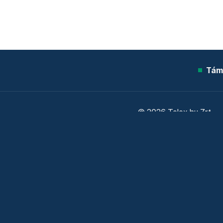
Tám
© 2026 Telex.hu Zrt.
Sütitájékoztató