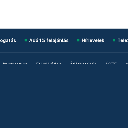
ogatás
Adó 1% felajánlás
Hírlevelek
Tele
Impresszum
Etikai kódex
Átláthatóság
ÁSZF
A
Süti beállítások
Szabályzatok
Kommentelési szabály