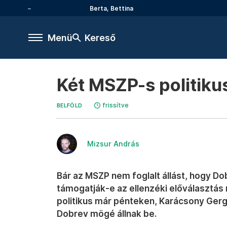
Berta, Bettina
Menü
Kereső
Két MSZP-s politiku
frissítve
BELFÖLD
Mizsur András
Bár az MSZP nem foglalt állást, hogy Do
támogatják-e az ellenzéki előválasztás
politikus már pénteken, Karácsony Gerg
Dobrev mögé állnak be.