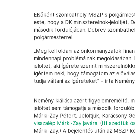
Elsőként szombathely MSZP-s polgárme
este, hogy a DK miniszterelnök-jelöltjét, 
második fordulójában. Dobrev szombathely
polgármesterrel.
„Meg kell oldani az önkormányzatok fina
mindennapi problémáinak megoldásában. E
jelöltet, aki ígérete szerint miniszerelnö
ígértem neki, hogy támogatom az előválas
tudja váltani az ígéreteket” – írta Nemén
Nemény kiállása azért figyelemreméltó, m
jelöltet sem támogatja a második forduló
Márki-Zay Pétert. Jelöltjük, Karácsony G
visszalép Márki-Zay javára
. (
Itt szedtük ö
Márki-Zay.) A bejelentés után az MSZP köz