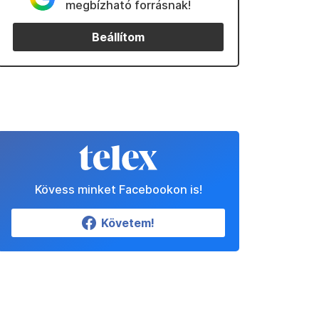
megbízható forrásnak!
Beállítom
Kövess minket Facebookon is!
Követem!