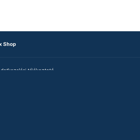
x Shop
datkezelési tájékoztató
zat
Telex Sales