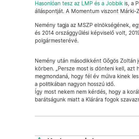
Hasonlóan tesz az LMP és a Jobbik i
s, a 
álláspontját. A Momentum viszont Márki-
Nemény tagja az MSZP elnökségének, egy
és 2014 országgyűlési képviselő volt, 2
polgármesterévé.
Nemény után másodikként Gőgös Zoltán j
körben. „Persze most is dönteni kell, azt 
megmondaná, hogy fél év múlva kinek lesz
a politikában nagyon hosszú idő.
Így most nekem nem kérdés, hogy a koráb
barátságunk miatt a Klárára fogok szavaz