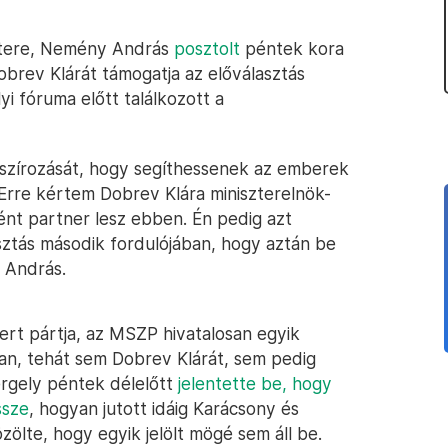
stere, Nemény András
posztolt
péntek kora
Dobrev Klárát támogatja az előválasztás
i fóruma előtt találkozott a
nszírozását, hogy segíthessenek az emberek
rre kértem Dobrev Klára miniszterelnök-
kként partner lesz ebben. Én pedig azt
ztás második fordulójában, hogy aztán be
y András.
ert pártja, az MSZP hivatalosan egyik
ban, tehát sem Dobrev Klárát, sem pedig
ergely péntek délelőtt
jelentette be, hogy
ssze
, hogyan jutott idáig Karácsony és
ölte, hogy egyik jelölt mögé sem áll be.