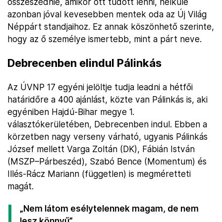
összeszednie, amikor ott tudott lenni, nélküle
azonban jóval kevesebben mentek oda az Új Világ
Néppárt standjaihoz. Ez annak köszönhető szerinte,
hogy az ő személye ismertebb, mint a párt neve.
Debrecenben elindul Pálinkás
Az ÚVNP 17 egyéni jelöltje tudja leadni a hétfői
határidőre a 400 ajánlást, közte van Pálinkás is, aki
egyéniben Hajdú-Bihar megye 1.
választókerületében, Debrecenben indul. Ebben a
körzetben nagy verseny várható, ugyanis Pálinkás
József mellett Varga Zoltán (DK), Fábián István
(MSZP–Párbeszéd), Szabó Bence (Momentum) és
Illés-Rácz Mariann (független) is megméretteti
magát.
„Nem látom esélytelennek magam, de nem
lesz könnyű”