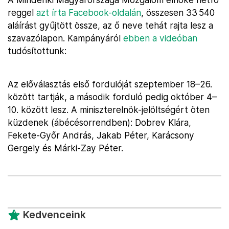
reggel
azt írta Facebook-oldalán
, összesen 33 540
aláírást gyűjtött össze, az ő neve tehát rajta lesz a
szavazólapon. Kampányáról
ebben a videóban
tudósítottunk:
Az előválasztás első fordulóját szeptember 18–26.
között tartják, a második forduló pedig október 4–
10. között lesz. A miniszterelnök-jelöltségért öten
küzdenek (ábécésorrendben): Dobrev Klára,
Fekete-Győr András, Jakab Péter, Karácsony
Gergely és Márki-Zay Péter.
Kedvenceink