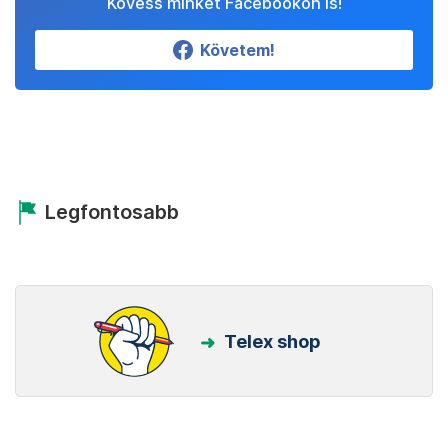
Kövess minket Facebookon is!
Követem!
Legfontosabb
Telex shop