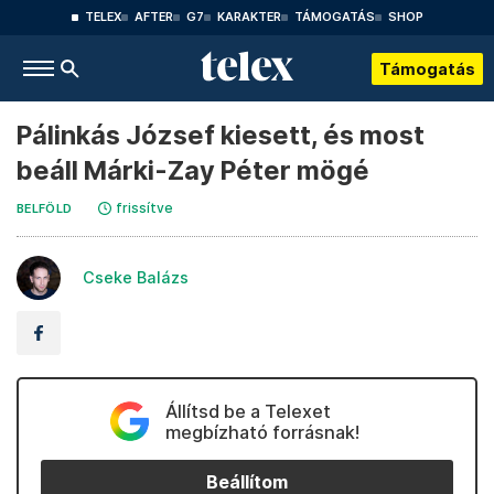
TELEX
AFTER
G7
KARAKTER
TÁMOGATÁS
SHOP
Támogatás
Pálinkás József kiesett, és most
beáll Márki-Zay Péter mögé
frissítve
BELFÖLD
Cseke Balázs
Állítsd be a Telexet
megbízható forrásnak!
Beállítom