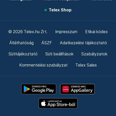
Telex Shop
© 2026 Telex.hu Zrt.
Impresszum
Etikai kódex
Átláthatóság
ÁSZF
Adatkezelési tájékoztató
Sütitájékoztató
Süti beállítások
Szabályzatok
Kommentelési szabályzat
Telex Sales