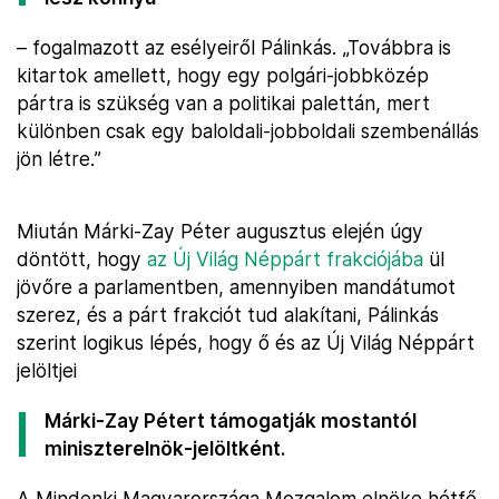
– fogalmazott az esélyeiről Pálinkás. „Továbbra is
kitartok amellett, hogy egy polgári-jobbközép
pártra is szükség van a politikai palettán, mert
különben csak egy baloldali-jobboldali szembenállás
jön létre.”
Miután Márki-Zay Péter augusztus elején úgy
döntött, hogy
az Új Világ Néppárt frakciójába
ül
jövőre a parlamentben, amennyiben mandátumot
szerez, és a párt frakciót tud alakítani, Pálinkás
szerint logikus lépés, hogy ő és az Új Világ Néppárt
jelöltjei
Márki-Zay Pétert támogatják mostantól
miniszterelnök-jelöltként.
A Mindenki Magyarországa Mozgalom elnöke hétfő