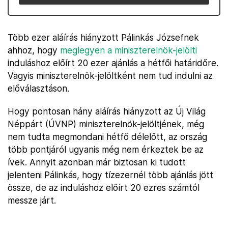
Több ezer aláírás hiányzott Pálinkás Józsefnek
ahhoz, hogy
meglegyen a miniszterelnök-jelölti
induláshoz előírt 20 ezer ajánlás a hétfői határidőre.
Vagyis miniszterelnök-jelöltként nem tud indulni az
előválasztáson.
Hogy pontosan hány aláírás hiányzott az Új Világ
Néppárt (ÚVNP) miniszterelnök-jelöltjének, még
nem tudta megmondani hétfő délelőtt, az ország
több pontjáról ugyanis még nem érkeztek be az
ívek. Annyit azonban már biztosan ki tudott
jelenteni Pálinkás, hogy tízezernél több ajánlás jött
össze, de az induláshoz előírt 20 ezres számtól
messze járt.