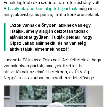
Ennek legfőbb oka szerinte az erőforráshiány volt.
A
tavaly októberben alapított pártnak
még nincs
annyi aktivistája és pénze, mint a konkurenseknek.
„Azok vannak előnyben, akiknek van egy
listájuk, amely alapján célzottan tudnak
ajánlásokat gyűjteni. Tudják például, hogy
Gipsz Jakab aláír nekik, és ha van elég
aktivistájuk, elmennek hozzá”
– mondta Pálinkás a Telexnek. Azt feltételezi, hogy
vannak olyan pártok, amelyek fizettek is
aktivistáknak az elmúlt hetekben, az Új Világ
Néppártnak azonban nem volt erre lehetősége.