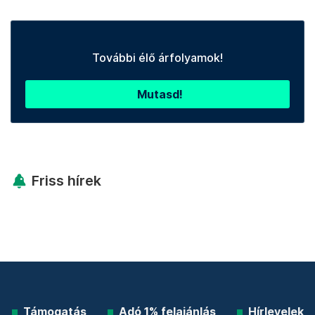
További élő árfolyamok!
Mutasd!
Friss hírek
Támogatás
Adó 1% felajánlás
Hírlevelek