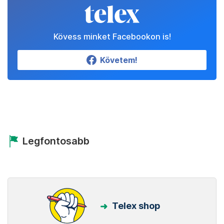
Kövess minket Facebookon is!
Követem!
Legfontosabb
Telex shop