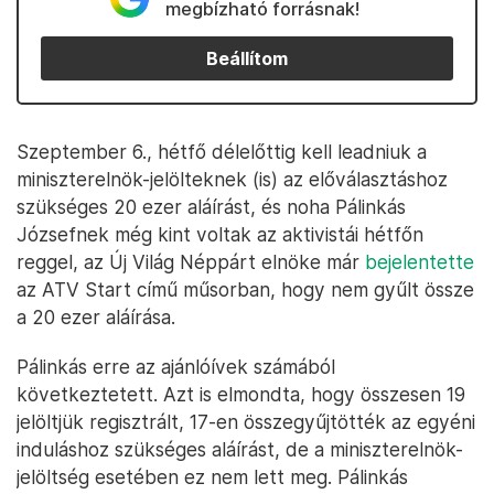
megbízható forrásnak!
Beállítom
Szeptember 6., hétfő délelőttig kell leadniuk a
miniszterelnök-jelölteknek (is) az előválasztáshoz
szükséges 20 ezer aláírást, és noha Pálinkás
Józsefnek még kint voltak az aktivistái hétfőn
reggel, az Új Világ Néppárt elnöke már
bejelentette
az ATV Start című műsorban, hogy nem gyűlt össze
a 20 ezer aláírása.
Pálinkás erre az ajánlóívek számából
következtetett. Azt is elmondta, hogy összesen 19
jelöltjük regisztrált, 17-en összegyűjtötték az egyéni
induláshoz szükséges aláírást, de a miniszterelnök-
jelöltség esetében ez nem lett meg. Pálinkás