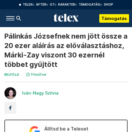
TELEX
AFTER
G7
KARAKTER
TÁMOGATÁS
SHOP
Támogatás
Pálinkás Józsefnek nem jött össze a
20 ezer aláírás az előválasztáshoz,
Márki-Zay viszont 30 ezernél
többet gyűjtött
frissítve
BELFÖLD
Iván-Nagy Szilvia
Állítsd be a Telexet