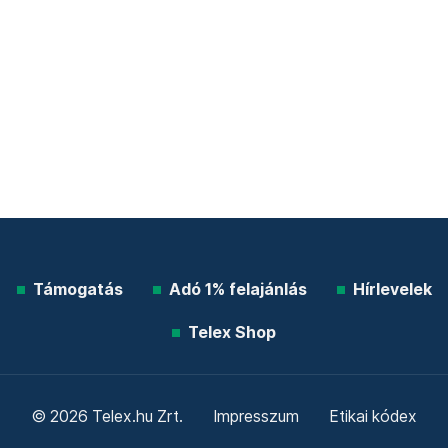
Támogatás
Adó 1% felajánlás
Hírlevelek
Telex Shop
© 2026 Telex.hu Zrt.
Impresszum
Etikai kódex