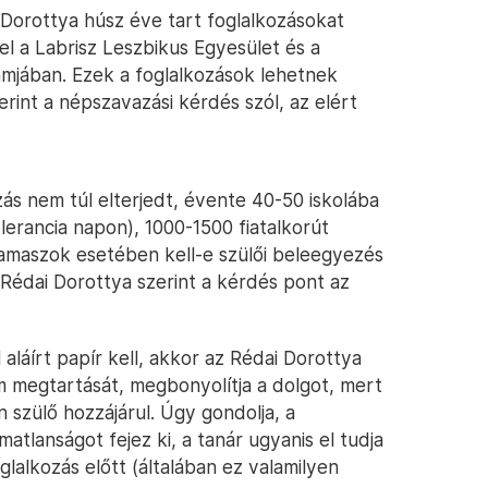
 Dorottya húsz éve tart foglalkozásokat
 a Labrisz Leszbikus Egyesület és a
amjában. Ezek a foglalkozások lehetnek
rint a népszavazási kérdés szól, az elért
ás nem túl elterjedt, évente 40-50 iskolába
olerancia napon), 1000-1500 fiatalkorút
 kamaszok esetében kell-e szülői beleegyezés
 Rédai Dorottya szerint a kérdés pont az
aláírt papír kell, akkor az Rédai Dorottya
m megtartását, megbonyolítja a dolgot, mert
 szülő hozzájárul. Úgy gondolja, a
atlanságot fejez ki, a tanár ugyanis el tudja
lalkozás előtt (általában ez valamilyen