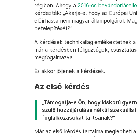
régiben. Ahogy a
2016-os bevándorlásell
kérdezték: „Akarja-e, hogy az Európai Uni
előírhassa nem magyar állampolgárok Mag
betelepítését?”
A kérdések technikailag emlékeztetnek 
már a kérdésben féligazságok, csúsztat
megfogalmazva.
És akkor jöjjenek a kérdések.
Az első kérdés
„Támogatja-e Ön, hogy kiskorú gye
szülő hozzájárulása nélkül szexuális
foglalkozásokat tartsanak?”
Már az első kérdés tartalma meglepheti a 