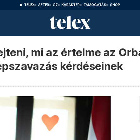
TELEX
AFTER
G7
KARAKTER
TÁMOGATÁS
SHOP
teni, mi az értelme az Orbá
népszavazás kérdéseinek