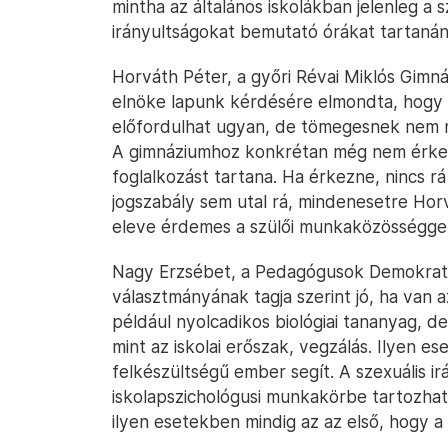
mintha az általános iskolákban jelenleg a
irányultságokat bemutató órákat tartanána
Horváth Péter, a győri Révai Miklós Gimn
elnöke lapunk kérdésére elmondta, hogy
előfordulhat ugyan, de tömegesnek nem 
A gimnáziumhoz konkrétan még nem érkeze
foglalkozást tartana. Ha érkezne, nincs r
jogszabály sem utal rá, mindenesetre Hor
eleve érdemes a szülői munkaközösséggel
Nagy Erzsébet, a Pedagógusok Demokrat
választmányának tagja szerint jó, ha van az
például nyolcadikos biológiai tananyag, d
mint az iskolai erőszak, vegzálás. Ilyen 
felkészültségű ember segít. A szexuális ir
iskolapszichológusi munkakörbe tartozhat
ilyen esetekben mindig az az első, hogy a 