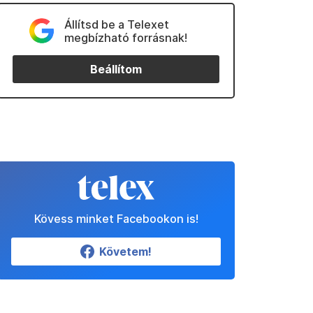
Állítsd be a Telexet
megbízható forrásnak!
Beállítom
Kövess minket Facebookon is!
Követem!