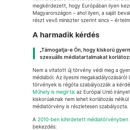
megkérdezett, hogy Európában ilyen kez
Magyarországon – ahol ilyen, a saját beval
részt vevő miniszter szerint sincs – értelm
A harmadik kérdés
„Támogatja-e Ön, hogy kiskorú gyer
szexuális médiatartalmakat korlátoz
Nem a vitatott új törvény védi meg a gyer
médiából. Az ilyesmi megakadályozásáról
törvények is régóta szabályozzák a kérdé
Műhely is megírta
: az Európai Unió irányel
kiskorúaknak nem lehet korlátozás nélkül
médiatörvény is részletesen szabályozta.
A
2010-ben kihirdetett médiatörvényben
bekezdés: