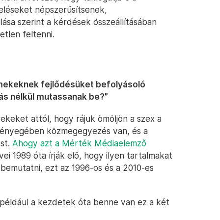
eléseket népszerűsítsenek,
lása szerint a kérdések összeállításában
etlen feltenni.
mekeknek fejlődésüket befolyásoló
ás nélkül mutassanak be?”
ekeket attól, hogy rájuk ömöljön a szex a
 lényegében közmegegyezés van, és a
st.
Ahogy azt a Mérték Médiaelemző
vei 1989 óta írják elő, hogy ilyen tartalmakat
 bemutatni, ezt az 1996-os és a 2010-es
például a kezdetek óta benne van ez a két