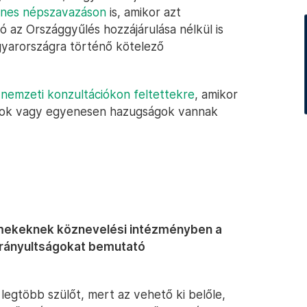
enes népszavazáson
is, amikor azt
ó az Országgyűlés hozzájárulása nélkül is
yarországra történő kötelező
a
nemzeti konzultációkon feltettekre
, amikor
ások vagy egyenesen hazugságok vannak
rmekeknek köznevelési intézményben a
 irányultságokat bemutató
legtöbb szülőt, mert az vehető ki belőle,