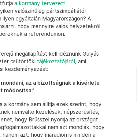
tfutja
a kormány tervezett
yiken valószínűleg pártszimpátiától
n ilyen egyáltalán Magyarországon? A
ajárni, hogy mennyire valós helyzetekről
mbereknek a referendumon.
rerejű megállapítást kell idéznünk Gulyás
zter csütörtöki
tájékoztatójáról
, ami
ási kezdeményezést:
 mondani, az a bizottságnak a kísérlete
yt módosítsa.”
 a kormány sem állítja ezek szerint, hogy
ek nemváltó kezelések, népszerűsítés,
zenet, hogy Brüsszel nyomja az országot
egfogalmazottakkal nem azt mondják, hogy
on, hanem azt, hogy maradjon is minden a