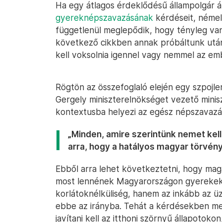
Ha egy átlagos érdeklődésű állampolgár á
gyereknépszavazásának
kérdéseit, némel
függetlenül meglepődik, hogy tényleg va
következő cikkben annak próbáltunk után
kell voksolnia igennel vagy nemmel az e
Rögtön az összefoglaló elején egy szpojle
Gergely miniszterelnökséget vezető minis
kontextusba helyezi az egész népszavaz
„Minden, amire szerintünk nemet kell
arra, hogy a hatályos magyar törvén
Ebből arra lehet következtetni, hogy maga
most lennének Magyarországon gyerekekn
korlátoknélküliség, hanem az inkább az ü
ebbe az irányba. Tehát a kérdésekben m
javítani kell az itthoni szörnyű állapotok