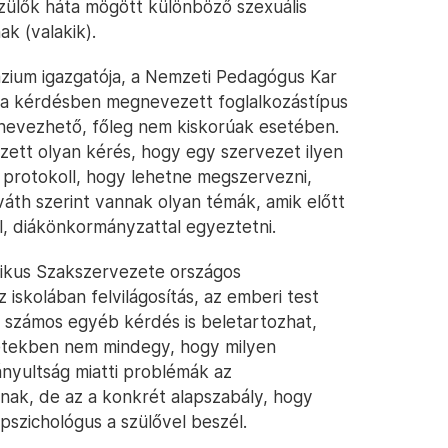
 szülők háta mögött különböző szexuális
k (valakik).
ázium igazgatója, a Nemzeti Pedagógus Kar
 a kérdésben megnevezett foglalkozástípus
nevezhető, főleg nem kiskorúak esetében.
tt olyan kérés, hogy egy szervezet ilyen
á protokoll, hogy lehetne megszervezni,
váth szerint vannak olyan témák, amik előtt
, diákönkormányzattal egyeztetni.
ikus Szakszervezete országos
 iskolában felvilágosítás, az emberi test
e számos egyéb kérdés is beletartozhat,
esetekben nem mindegy, hogy milyen
ányultság miatti problémák az
nak, de az a konkrét alapszabály, hogy
pszichológus a szülővel beszél.