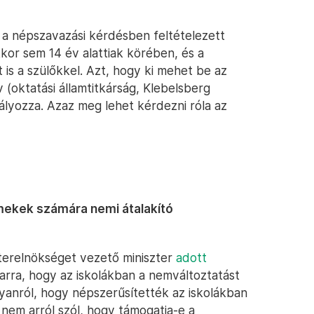
a népszavazási kérdésben feltételezett
kor sem 14 év alattiak körében, és a
is a szülőkkel. Azt, hogy ki mehet be az
v (oktatási államtitkárság, Klebelsberg
ályozza. Azaz meg lehet kérdezni róla az
mekek számára nemi átalakító
terelnökséget vezető miniszter
adott
arra, hogy az iskolákban a nemváltoztatást
yanról, hogy népszerűsítették az iskolákban
nem arról szól, hogy támogatja-e a