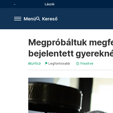
László
Menü
Kereső
Megpróbáltuk megfej
bejelentett gyerek
Legfontosabb
frissítve
BELFÖLD