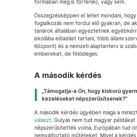
formában meg is történik), vagy sem.
Összegzésképpen el lehet mondani, hogy 
foglalkozás nem fordul elő gyakran, de ak
tanárok általában egyeztetnek egyébként 
iskolába előadást tartani, több állami szer
Központ) és a nemzeti alaptanterv is szab
embereket, de fölösleges.
A második kérdés
„Támogatja-e Ön, hogy kiskorú gyer
kezeléseket népszerűsítsenek?”
A második kérdés ügyében maga a minisz
választ
. Gulyás nem tud magyar példákat 
népszerűsítették volna. Európában tud ol
nemváltoztató műtéteket. Mivel a kérdés 