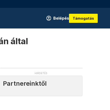
Belépés
Támogatás
n által
Partnereinktől