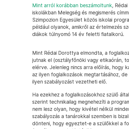
Mint arról korábban beszámoltunk
, Rédai
iskolákban Melegség és megismerés címmel
Szimpozion Egyesület közös iskolai progr
például olyanok, amikről az értelmezés sze
diákok túlnyomó 14 év feletti fiatalkorú.
Mint Rédai Dorottya elmondta, a foglalkoz
jutnak el (osztályfőnöki vagy etikaórán, t
elérve. Jelenleg nincs arra előírás, hogy
az ilyen foglalkozások megtartásához, de
ilyen szabályozást vezetheti elő.
Ha ezekhez a foglalkozásokhoz szülő által 
szerint technikailag megnehezíti a progra
nem lesz olyan, hogy kivétel nélkül minden
szabályozás a tanárokkal szemben is bizalm
dönteni, hogy egyeztet-e a szülőkkel a fog