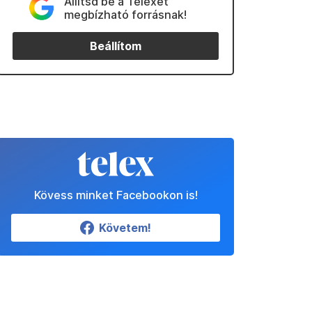
Állítsd be a Telexet
megbízható forrásnak!
Beállítom
Kövess minket Facebookon is!
Követem!