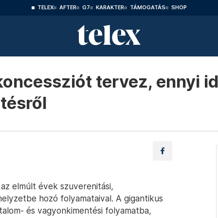
TELEX
AFTER
G7
KARAKTER
TÁMOGATÁS
SHOP
oncessziót tervez, ennyi i
tésről
z elmúlt évek szuverenitási,
helyzetbe hozó folyamataival. A gigantikus
atalom- és vagyonkimentési folyamatba,