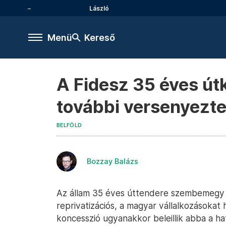
László
Menü
Kereső
A Fidesz 35 éves útk
további versenyezte
BELFÖLD
Bozzay Balázs
Az állam 35 éves úttendere szembemegy a
reprivatizációs, a magyar vállalkozásokat 
koncesszió ugyanakkor beleillik abba a h