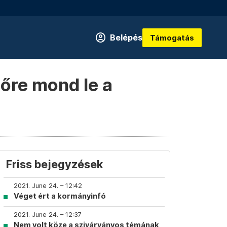
Belépés
Támogatás
dőre mond le a
Friss bejegyzések
2021. June 24. – 12:42
Véget ért a kormányinfó
2021. June 24. – 12:37
Nem volt köze a szivárványos témának