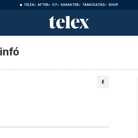
TELEX
AFTER
G7
KARAKTER
TÁMOGATÁS
SHOP
infó