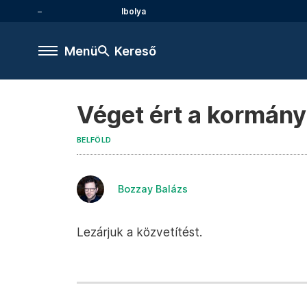
Ibolya
Menü
Kereső
Véget ért a kormány
BELFÖLD
Bozzay Balázs
Lezárjuk a közvetítést.