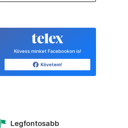
Kövess minket Facebookon is!
Követem!
Legfontosabb