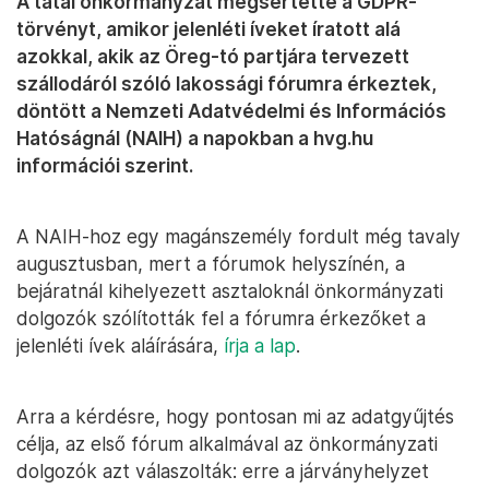
A tatai önkormányzat megsértette a GDPR-
törvényt, amikor jelenléti íveket íratott alá
azokkal, akik az Öreg-tó partjára tervezett
szállodáról szóló lakossági fórumra érkeztek,
döntött a Nemzeti Adatvédelmi és Információs
Hatóságnál (NAIH) a napokban a hvg.hu
információi szerint.
A NAIH-hoz egy magánszemély fordult még tavaly
augusztusban, mert a fórumok helyszínén, a
bejáratnál kihelyezett asztaloknál önkormányzati
dolgozók szólították fel a fórumra érkezőket a
jelenléti ívek aláírására,
írja a lap
.
Arra a kérdésre, hogy pontosan mi az adatgyűjtés
célja, az első fórum alkalmával az önkormányzati
dolgozók azt válaszolták: erre a járványhelyzet