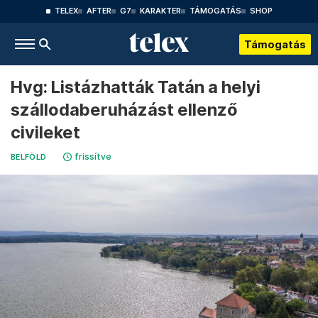
TELEX
AFTER
G7
KARAKTER
TÁMOGATÁS
SHOP
Támogatás
Hvg: Listázhatták Tatán a helyi
szállodaberuházást ellenző
civileket
frissítve
BELFÖLD