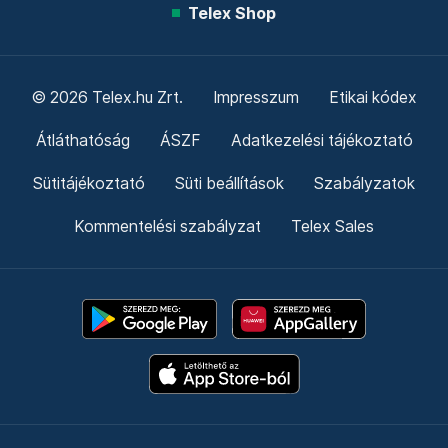
Telex Shop
© 2026 Telex.hu Zrt.
Impresszum
Etikai kódex
Átláthatóság
ÁSZF
Adatkezelési tájékoztató
Sütitájékoztató
Süti beállítások
Szabályzatok
Kommentelési szabályzat
Telex Sales