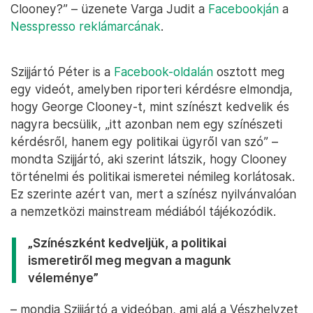
Clooney?” – üzenete Varga Judit a
Facebookján
a
Nesspresso reklámarcának
.
Szijjártó Péter is a
Facebook-oldalán
osztott meg
egy videót, amelyben riporteri kérdésre elmondja,
hogy George Clooney-t, mint színészt kedvelik és
nagyra becsülik, „itt azonban nem egy színészeti
kérdésről, hanem egy politikai ügyről van szó” –
mondta Szijjártó, aki szerint látszik, hogy Clooney
történelmi és politikai ismeretei némileg korlátosak.
Ez szerinte azért van, mert a színész nyilvánvalóan
a nemzetközi mainstream médiából tájékozódik.
„Színészként kedveljük, a politikai
ismeretiről meg megvan a magunk
véleménye”
– mondja Szijjártó a videóban, ami alá a Vészhelyzet