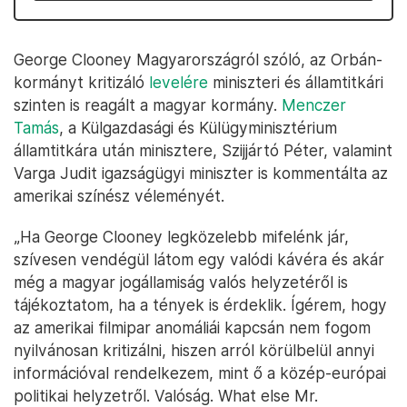
George Clooney Magyarországról szóló, az Orbán-
kormányt kritizáló
levelére
miniszteri és államtitkári
szinten is reagált a magyar kormány.
Menczer
Tamás
, a Külgazdasági és Külügyminisztérium
államtitkára után minisztere, Szijjártó Péter, valamint
Varga Judit igazságügyi miniszter is kommentálta az
amerikai színész véleményét.
„Ha George Clooney legközelebb mifelénk jár,
szívesen vendégül látom egy valódi kávéra és akár
még a magyar jogállamiság valós helyzetéről is
tájékoztatom, ha a tények is érdeklik. Ígérem, hogy
az amerikai filmipar anomáliái kapcsán nem fogom
nyilvánosan kritizálni, hiszen arról körülbelül annyi
információval rendelkezem, mint ő a közép-európai
politikai helyzetről. Valóság. What else Mr.