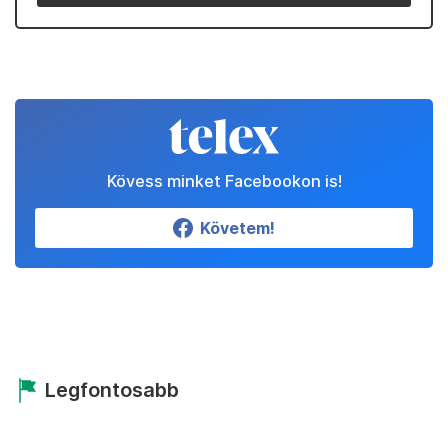
Kövess minket Facebookon is!
Követem!
Legfontosabb