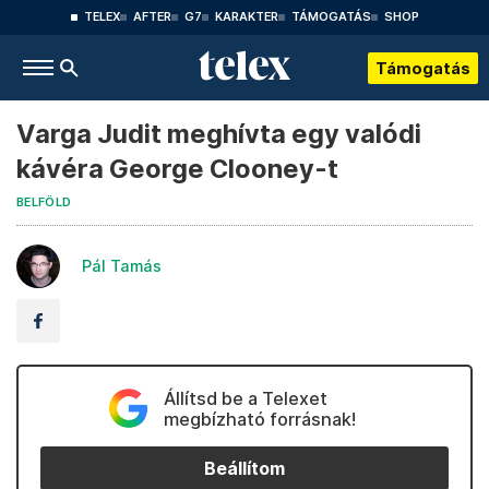
TELEX
AFTER
G7
KARAKTER
TÁMOGATÁS
SHOP
Támogatás
Varga Judit meghívta egy valódi
kávéra George Clooney-t
BELFÖLD
Pál Tamás
Állítsd be a Telexet
megbízható forrásnak!
Beállítom