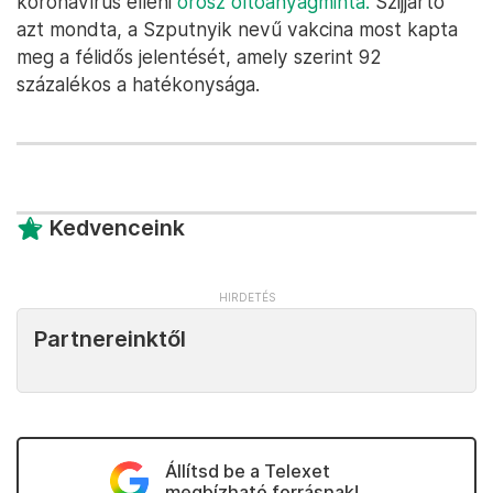
koronavírus elleni
orosz oltóanyagminta.
Szijjártó
azt mondta, a Szputnyik nevű vakcina most kapta
meg a félidős jelentését, amely szerint 92
százalékos a hatékonysága.
Kedvenceink
Partnereinktől
Állítsd be a Telexet
megbízható forrásnak!