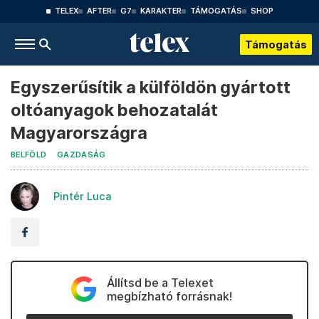
TELEX
AFTER
G7
KARAKTER
TÁMOGATÁS
SHOP
Támogatás
Egyszerűsítik a külföldön gyártott
oltóanyagok behozatalát
Magyarországra
BELFÖLD
GAZDASÁG
Pintér Luca
Állítsd be a Telexet
megbízható forrásnak!