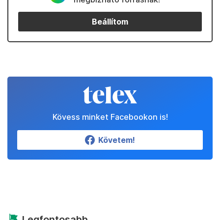
Beállítom
Kövess minket Facebookon is!
Követem!
Legfontosabb