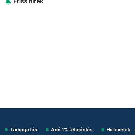
Friss hírek
Támogatás
Adó 1% felajánlás
Hírlevelek