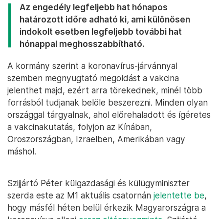
Az engedély legfeljebb hat hónapos
határozott időre adható ki, ami különösen
indokolt esetben legfeljebb további hat
hónappal meghosszabbítható.
A kormány szerint a koronavírus-járvánnyal
szemben megnyugtató megoldást a vakcina
jelenthet majd, ezért arra törekednek, minél több
forrásból tudjanak belőle beszerezni. Minden olyan
országgal tárgyalnak, ahol előrehaladott és ígéretes
a vakcinakutatás, folyjon az Kínában,
Oroszországban, Izraelben, Amerikában vagy
máshol.
Szijjártó Péter külgazdasági és külügyminiszter
szerda este az M1 aktuális csatornán
jelentette be
,
hogy másfél héten belül érkezik Magyarországra a