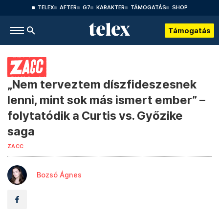
TELEX
AFTER
G7
KARAKTER
TÁMOGATÁS
SHOP
Támogatás
„Nem terveztem díszfideszesnek
lenni, mint sok más ismert ember” –
folytatódik a Curtis vs. Győzike
saga
ZACC
Bozsó Ágnes