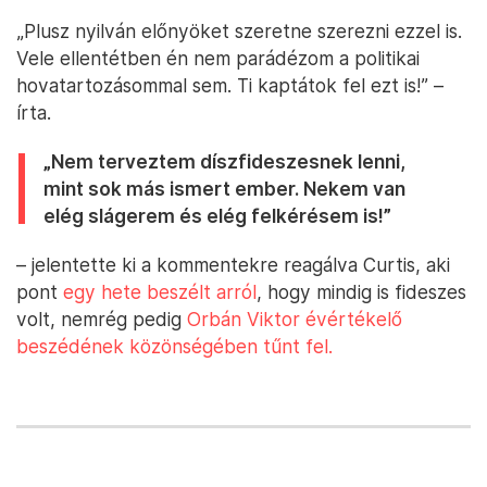
„Plusz nyilván előnyöket szeretne szerezni ezzel is.
Vele ellentétben én nem parádézom a politikai
hovatartozásommal sem. Ti kaptátok fel ezt is!” –
írta.
„Nem terveztem díszfideszesnek lenni,
mint sok más ismert ember. Nekem van
elég slágerem és elég felkérésem is!”
– jelentette ki a kommentekre reagálva Curtis, aki
pont
egy hete beszélt arról
, hogy mindig is fideszes
volt, nemrég pedig
Orbán Viktor évértékelő
beszédének közönségében tűnt fel.