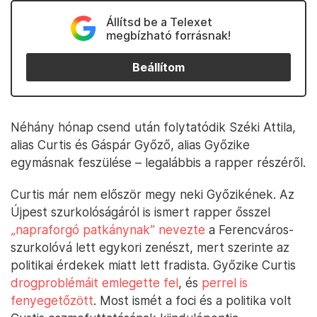
Állítsd be a Telexet
megbízható forrásnak!
Beállítom
Néhány hónap csend után folytatódik Széki Attila,
alias Curtis és Gáspár Győző, alias Győzike
egymásnak feszülése – legalábbis a rapper részéről.
Curtis már nem először megy neki Győzikének. Az
Újpest szurkolóságáról is ismert rapper ősszel
„napraforgó patkánynak” nevezte
a Ferencváros-
szurkolóvá lett egykori zenészt, mert szerinte az
politikai érdekek miatt lett fradista. Győzike Curtis
drogproblémáit emlegette fel
, és
perrel is
fenyegetőzött
. Most ismét a foci és a politika volt