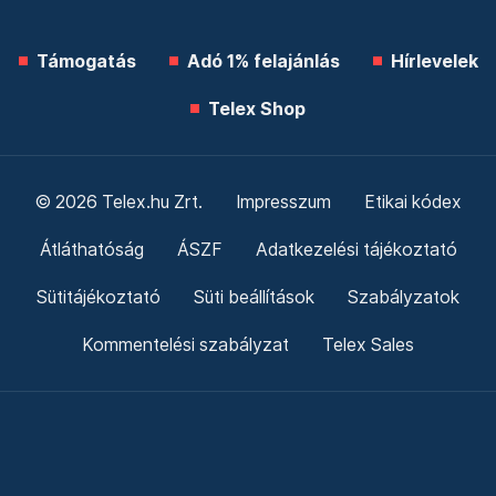
Támogatás
Adó 1% felajánlás
Hírlevelek
Telex Shop
© 2026 Telex.hu Zrt.
Impresszum
Etikai kódex
Átláthatóság
ÁSZF
Adatkezelési tájékoztató
Sütitájékoztató
Süti beállítások
Szabályzatok
Kommentelési szabályzat
Telex Sales