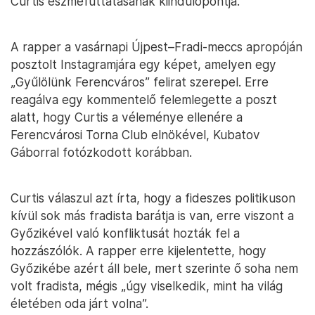
Curtis eszmefuttatásának kiindulópontja.
A rapper a vasárnapi Újpest–Fradi-meccs apropóján
posztolt Instagramjára egy képet, amelyen egy
„Gyűlölünk Ferencváros” felirat szerepel. Erre
reagálva egy kommentelő felemlegette a poszt
alatt, hogy Curtis a véleménye ellenére a
Ferencvárosi Torna Club elnökével, Kubatov
Gáborral fotózkodott korábban.
Curtis válaszul azt írta, hogy a fideszes politikuson
kívül sok más fradista barátja is van, erre viszont a
Győzikével való konfliktusát hozták fel a
hozzászólók. A rapper erre kijelentette, hogy
Győzikébe azért áll bele, mert szerinte ő soha nem
volt fradista, mégis „úgy viselkedik, mint ha világ
életében oda járt volna”.