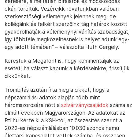
kérésére, a méltatlan bírálatok és mocskolódás
okán töröltük. Vezércikk rovatunkban valóban
szerkesztőségi vélemények jelennek meg, de
kollégáink és felkért szerzőink tág határok között
gyakorolhatják a véleménynyilvánítás szabadságát,
így többféle megközelítésnek is helyet adunk egy-
egy adott témában” – válaszolta Huth Gergely.
Kerestük a Megafont is, hogy kommentálják az
esetet, ha választ kapunk a kérdéseinkre, frissítjük
cikkünket.
Trombitás azután írta meg a cikket, hogy a
népszámlálási adatok alapján több mint
háromszorosára nőtt a
szivárványcsaládok
száma az
elmúlt években Magyarországon. Az adatokat az
Rtl.hu kérte ki a KSH-tól, az összesítés szerint a
2022-es népszámlálásban 10 030 azonos nemű
élettársi kapcsolatot vettek számba, és összesen