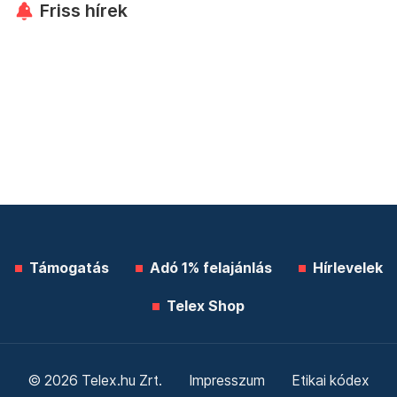
Friss hírek
Támogatás
Adó 1% felajánlás
Hírlevelek
Telex Shop
© 2026 Telex.hu Zrt.
Impresszum
Etikai kódex