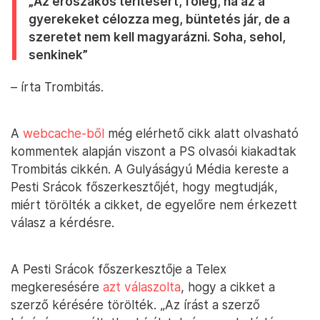
„Az erőszakos térítésért, főleg, ha az a
gyerekeket célozza meg, büntetés jár, de a
szeretet nem kell magyarázni. Soha, sehol,
senkinek”
– írta Trombitás.
A
webcache-ből
még elérhető cikk alatt olvasható
kommentek alapján viszont a PS olvasói kiakadtak
Trombitás cikkén. A Gulyáságyú Média kereste a
Pesti Srácok főszerkesztőjét, hogy megtudják,
miért törölték a cikket, de egyelőre nem érkezett
válasz a kérdésre.
A Pesti Srácok főszerkesztője a Telex
megkeresésére
azt válaszolta
, hogy a cikket a
szerző kérésére törölték. „Az írást a szerző