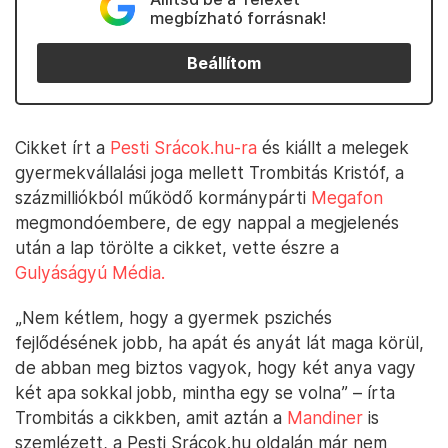
megbízható forrásnak!
Beállítom
Cikket írt a
Pesti Srácok.hu-ra
és kiállt a melegek
gyermekvállalási joga mellett Trombitás Kristóf, a
százmilliókból működő kormánypárti
Megafon
megmondóembere, de egy nappal a megjelenés
után a lap törölte a cikket, vette észre a
Gulyáságyú Média.
„Nem kétlem, hogy a gyermek pszichés
fejlődésének jobb, ha apát és anyát lát maga körül,
de abban meg biztos vagyok, hogy két anya vagy
két apa sokkal jobb, mintha egy se volna” – írta
Trombitás a cikkben, amit aztán a
Mandiner
is
szemlézett, a Pesti Srácok.hu oldalán már nem