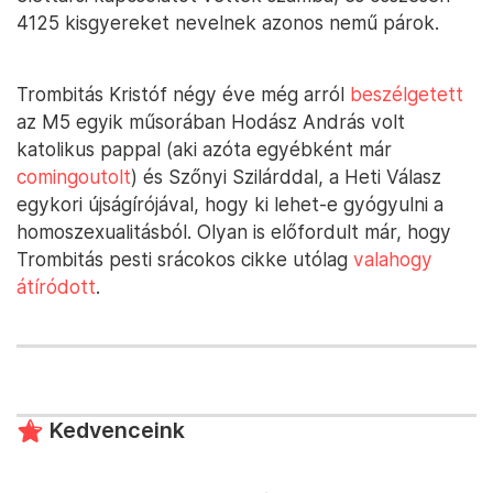
4125 kisgyereket nevelnek azonos nemű párok.
Trombitás Kristóf négy éve még arról
beszélgetett
az M5 egyik műsorában Hodász András volt
katolikus pappal (aki azóta egyébként már
comingoutolt
) és Szőnyi Szilárddal, a Heti Válasz
egykori újságírójával, hogy ki lehet-e gyógyulni a
homoszexualitásból. Olyan is előfordult már, hogy
Trombitás pesti srácokos cikke utólag
valahogy
átíródott
.
Kedvenceink