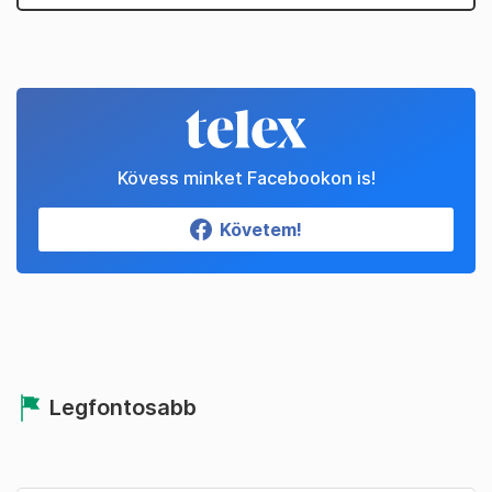
Kövess minket Facebookon is!
Követem!
Legfontosabb