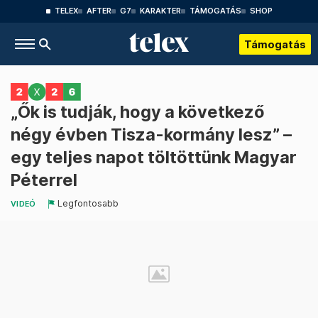
TELEX
AFTER
G7
KARAKTER
TÁMOGATÁS
SHOP
Támogatás
„Ők is tudják, hogy a következő
négy évben Tisza-kormány lesz” –
egy teljes napot töltöttünk Magyar
Péterrel
Legfontosabb
VIDEÓ