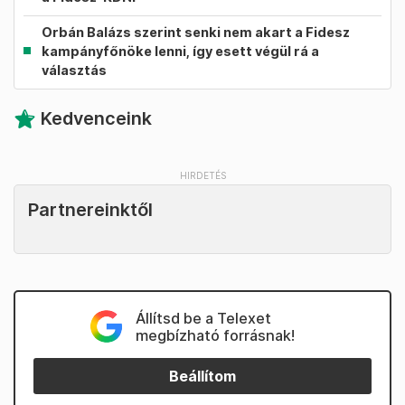
Orbán Balázs szerint senki nem akart a Fidesz
kampányfőnöke lenni, így esett végül rá a
választás
Kedvenceink
Partnereinktől
Állítsd be a Telexet
megbízható forrásnak!
Beállítom