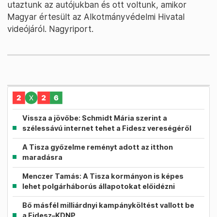
utaztunk az autójukban és ott voltunk, amikor
Magyar értesült az Alkotmányvédelmi Hivatal
videójáról. Nagyriport.
Vissza a jövőbe: Schmidt Mária szerint a
szélessávú internet tehet a Fidesz vereségéről
A Tisza győzelme reményt adott az itthon
maradásra
Menczer Tamás: A Tisza kormányon is képes
lehet polgárháborús állapotokat előidézni
Bő másfél milliárdnyi kampányköltést vallott be
a Fidesz–KDNP