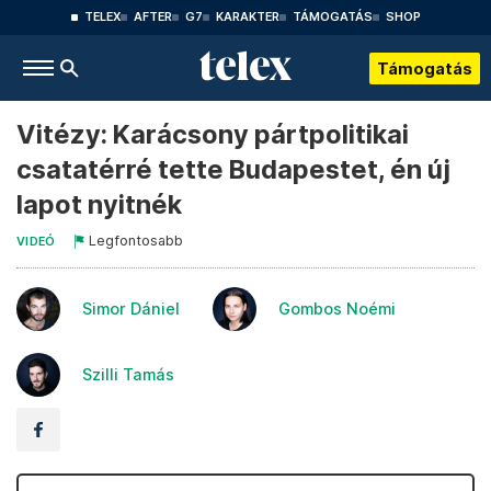
TELEX
AFTER
G7
KARAKTER
TÁMOGATÁS
SHOP
Támogatás
Vitézy: Karácsony pártpolitikai
csatatérré tette Budapestet, én új
lapot nyitnék
Legfontosabb
VIDEÓ
Simor Dániel
Gombos Noémi
Szilli Tamás