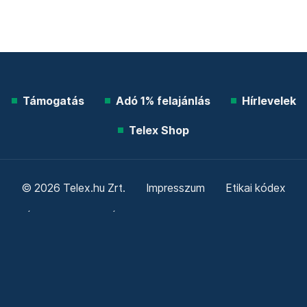
Támogatás
Adó 1% felajánlás
Hírlevelek
Telex Shop
© 2026 Telex.hu Zrt.
Impresszum
Etikai kódex
Átláthatóság
ÁSZF
Adatkezelési tájékoztató
Sütitájékoztató
Süti beállítások
Szabályzatok
Kommentelési szabályzat
Telex Sales