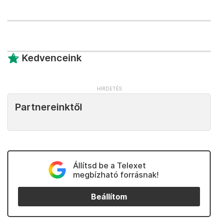
Kedvenceink
Partnereinktől
Állítsd be a Telexet
megbízható forrásnak!
Beállítom