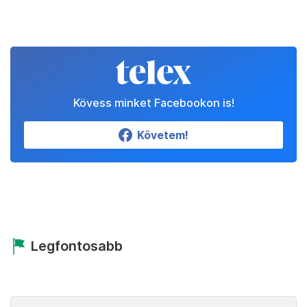
Kövess minket Facebookon is!
Követem!
Legfontosabb