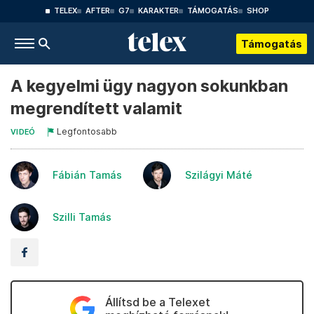
TELEX
AFTER
G7
KARAKTER
TÁMOGATÁS
SHOP
Támogatás
A kegyelmi ügy nagyon sokunkban
megrendített valamit
Legfontosabb
VIDEÓ
Fábián Tamás
Szilágyi Máté
Szilli Tamás
Állítsd be a Telexet