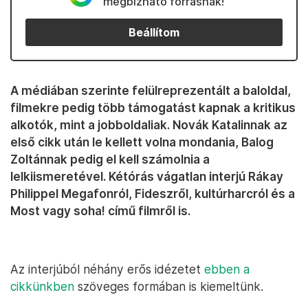
megbízható forrásnak!
Beállítom
A médiában szerinte felülreprezentált a baloldal,
filmekre pedig több támogatást kapnak a kritikus
alkotók, mint a jobboldaliak. Novák Katalinnak az
első cikk után le kellett volna mondania, Balog
Zoltánnak pedig el kell számolnia a
lelkiismeretével. Kétórás vágatlan interjú Rákay
Philippel Megafonról, Fideszről, kultúrharcról és a
Most vagy soha! című filmről is.
Az interjúból néhány erős idézetet
ebben a
cikkünkben
szöveges formában is kiemeltünk.