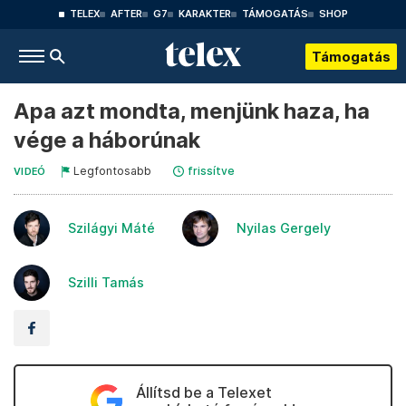
TELEX
AFTER
G7
KARAKTER
TÁMOGATÁS
SHOP
Támogatás
Apa azt mondta, menjünk haza, ha
vége a háborúnak
Legfontosabb
frissítve
VIDEÓ
Szilágyi Máté
Nyilas Gergely
Szilli Tamás
Állítsd be a Telexet