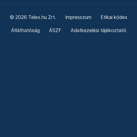
© 2026 Telex.hu Zrt.
Impresszum
Etikai kódex
Átláthatóság
ÁSZF
Adatkezelési tájékoztató
Sütitájékoztató
Süti beállítások
Szabályzatok
Kommentelési szabályzat
Telex Sales