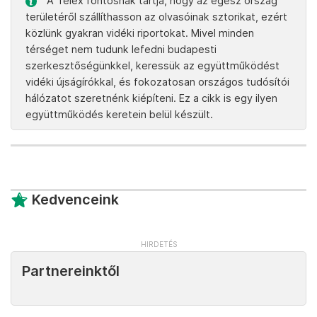
A Telex fontosnak tartja, hogy az egész ország
területéről szállíthasson az olvasóinak sztorikat, ezért
közlünk gyakran vidéki riportokat. Mivel minden
térséget nem tudunk lefedni budapesti
szerkesztőségünkkel, keressük az együttműködést
vidéki újságírókkal, és fokozatosan országos tudósítói
hálózatot szeretnénk kiépíteni. Ez a cikk is egy ilyen
együttműködés keretein belül készült.
Kedvenceink
Partnereinktől