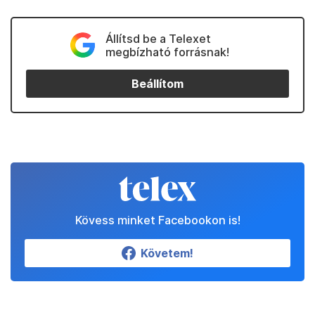
Állítsd be a Telexet
megbízható forrásnak!
Beállítom
Kövess minket Facebookon is!
Követem!