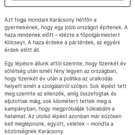
Azt fogja mondani Karácsony hétfőn a
gyermekének, hogy egy jobb országot építenek. A
haza mindenek előtt – idézte a főpolgármestert
Kölcseyt. A haza érdeke a pártérdek, az egyéni
érdek előtt áll.
Egy lépésre állunk attól szerinte, hogy tizenkét év
sötétség után ismét fény legyen az országban,
hogy tizenkét év után a politika az uralkodás
helyett ismét a szolgálatról szóljon. Sok lépést tett
meg szerinte az ellenzék, amíg összefogtak és
eljutottak máig, sok kilométert tettek meg a
kampányban, hogy megpróbálják túlkiabálni a
hatalmat. Az utolsó lépést azonban már közösen
kell meglépnünk, együtt, veletek – mondta a
közönségnek Karácsony.