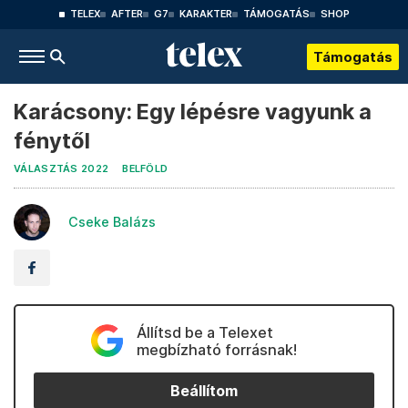
TELEX
AFTER
G7
KARAKTER
TÁMOGATÁS
SHOP
Támogatás
Karácsony: Egy lépésre vagyunk a
fénytől
VÁLASZTÁS 2022
BELFÖLD
Cseke Balázs
Állítsd be a Telexet
megbízható forrásnak!
Beállítom