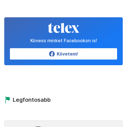
Kövess minket Facebookon is!
Követem!
Legfontosabb