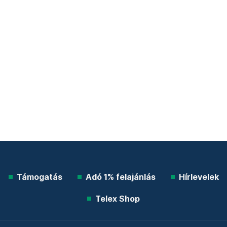
Támogatás
Adó 1% felajánlás
Hírlevelek
Telex Shop