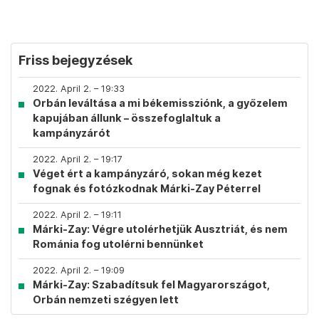
Friss bejegyzések
2022. April 2. – 19:33
Orbán leváltása a mi békemissziónk, a győzelem
kapujában állunk – összefoglaltuk a
kampányzárót
2022. April 2. – 19:17
Véget ért a kampányzáró, sokan még kezet
fognak és fotózkodnak Márki-Zay Péterrel
2022. April 2. – 19:11
Márki-Zay: Végre utolérhetjük Ausztriát, és nem
Románia fog utolérni bennünket
2022. April 2. – 19:09
Márki-Zay: Szabadítsuk fel Magyarországot,
Orbán nemzeti szégyen lett