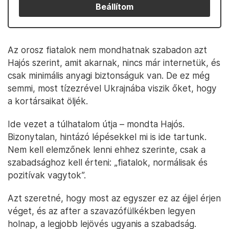
Beállítom
Az orosz fiatalok nem mondhatnak szabadon azt
Hajós szerint, amit akarnak, nincs már internetük, és
csak minimális anyagi biztonságuk van. De ez még
semmi, most tízezrével Ukrajnába viszik őket, hogy
a kortársaikat öljék.
Ide vezet a túlhatalom útja – mondta Hajós.
Bizonytalan, hintázó lépésekkel mi is ide tartunk.
Nem kell elemzőnek lenni ehhez szerinte, csak a
szabadsághoz kell érteni: „fiatalok, normálisak és
pozitívak vagytok”.
Azt szeretné, hogy most az egyszer ez az éjjel érjen
véget, és az after a szavazófülkékben legyen
holnap, a legjobb lejövés ugyanis a szabadság.