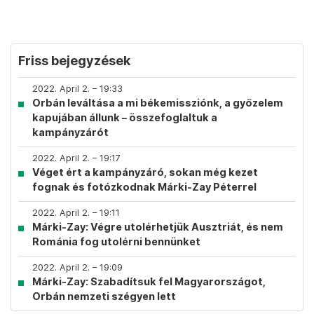
Friss bejegyzések
2022. April 2. – 19:33
Orbán leváltása a mi békemissziónk, a győzelem
kapujában állunk – összefoglaltuk a
kampányzárót
2022. April 2. – 19:17
Véget ért a kampányzáró, sokan még kezet
fognak és fotózkodnak Márki-Zay Péterrel
2022. April 2. – 19:11
Márki-Zay: Végre utolérhetjük Ausztriát, és nem
Románia fog utolérni bennünket
2022. April 2. – 19:09
Márki-Zay: Szabadítsuk fel Magyarországot,
Orbán nemzeti szégyen lett