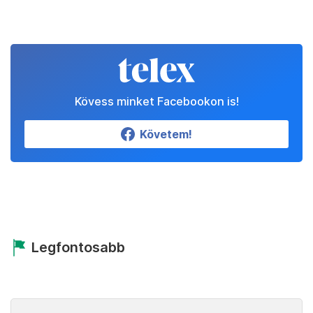
Kövess minket Facebookon is!
Követem!
Legfontosabb