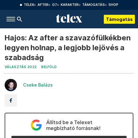
TELEX
AFTER
G7
KARAKTER
TÁMOGATÁS
SHOP
Támogatás
Hajos: Az after a szavazófülkékben
legyen holnap, a legjobb lejövés a
szabadság
VÁLASZTÁS 2022
BELFÖLD
Cseke Balázs
Állítsd be a Telexet
megbízható forrásnak!