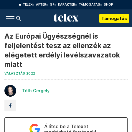
TELEX
AFTER
G7
KARAKTER
TÁMOGATÁS
SHOP
Támogatás
Az Európai Ügyészségnél is
feljelentést tesz az ellenzék az
elégetett erdélyi levélszavazatok
miatt
VÁLASZTÁS 2022
Tóth Gergely
Állítsd be a Telexet