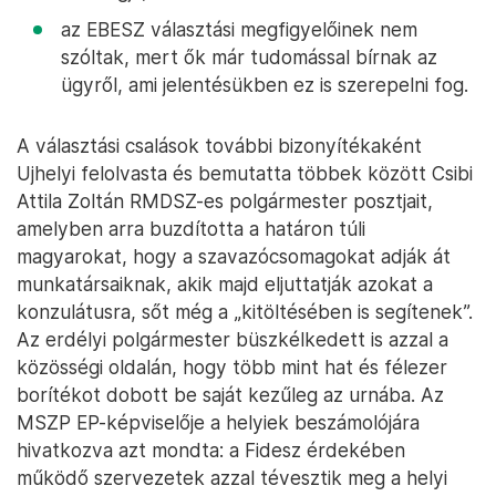
az EBESZ választási megfigyelőinek nem
szóltak, mert ők már tudomással bírnak az
ügyről, ami jelentésükben ez is szerepelni fog.
A választási csalások további bizonyítékaként
Ujhelyi felolvasta és bemutatta többek között Csibi
Attila Zoltán RMDSZ-es polgármester posztjait,
amelyben arra buzdította a határon túli
magyarokat, hogy a szavazócsomagokat adják át
munkatársaiknak, akik majd eljuttatják azokat a
konzulátusra, sőt még a „kitöltésében is segítenek”.
Az erdélyi polgármester büszkélkedett is azzal a
közösségi oldalán, hogy több mint hat és félezer
borítékot dobott be saját kezűleg az urnába. Az
MSZP EP-képviselője a helyiek beszámolójára
hivatkozva azt mondta: a Fidesz érdekében
működő szervezetek azzal tévesztik meg a helyi