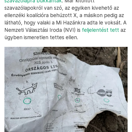
szavazólapra bukkantak
. Már kitöltött
szavazólapokról van szó, az egyiken kivehető az
ellenzéki koalícióra behúzott X, a másikon pedig az
látható, hogy valaki a Mi Hazánkra adta le voksát. A
Nemzeti Választási Iroda (NVI) is
feljelentést tett
az
ügyben ismeretlen tettes ellen.