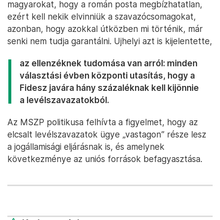
magyarokat, hogy a román posta megbízhatatlan,
ezért kell nekik elvinniük a szavazócsomagokat,
azonban, hogy azokkal útközben mi történik, már
senki nem tudja garantálni. Ujhelyi azt is kijelentette,
az ellenzéknek tudomása van arról: minden
választási évben központi utasítás, hogy a
Fidesz javára hány százaléknak kell kijönnie
a levélszavazatok
ból.
Az MSZP politikusa felhívta a figyelmet, hogy az
elcsalt levélszavazatok ügye „vastagon” része lesz
a jogállamisági eljárásnak is, és amelynek
következménye az uniós források befagyasztása.