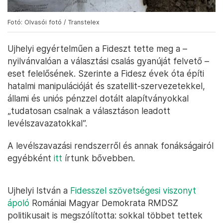
Fotó: Olvasói fotó / Transtelex
Ujhelyi egyértelműen a Fideszt tette meg a –
nyilvánvalóan a választási csalás gyanúját felvető –
eset felelősének. Szerinte a Fidesz évek óta építi
hatalmi manipulációját és szatellit-szervezetekkel,
állami és uniós pénzzel dotált alapítványokkal
„tudatosan csalnak a választáson leadott
levélszavazatokkal”.
A levélszavazási rendszerről és annak fonákságairól
egyébként
itt
írtunk bővebben.
Ujhelyi István a
Fidesszel szövetségesi viszonyt
ápoló
Romániai Magyar Demokrata RMDSZ
politikusait is megszólította: sokkal többet tettek