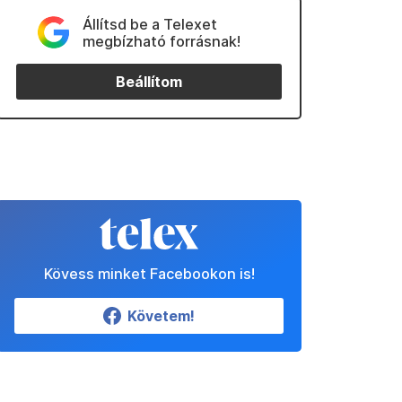
Állítsd be a Telexet
megbízható forrásnak!
Beállítom
Kövess minket Facebookon is!
Követem!