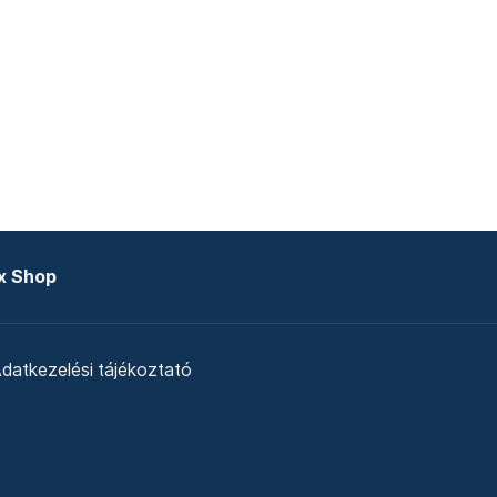
x Shop
datkezelési tájékoztató
zat
Telex Sales