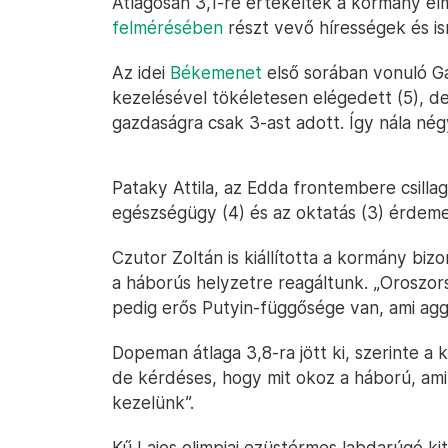
Átlagosan 3,1-re értékelték a kormány e
felmérésében
részt vevő hírességek és i
Az idei
Békemenet
első sorában vonuló Gá
kezelésével tökéletesen elégedett (5), d
gazdaságra csak 3-ast adott. Így nála négye
Pataky Attila, az Edda frontembere csilla
egészségügy (4) és az oktatás (3) érdeme
Czutor Zoltán is kiállította a kormány biz
a háborús helyzetre reagáltunk. „Oroszor
pedig erős Putyin-függősége van, ami agg
Dopeman átlaga 3,8-ra jött ki, szerinte a k
de kérdéses, hogy mit okoz a háború, ami
kezelünk”.
Kű Lajos olimpiai ezüstérmes labdarúgó ki