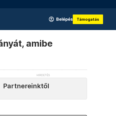
Belépés
Támogatás
ványát, amibe
Partnereinktől