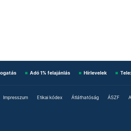
ogatás
Adó 1% felajánlás
Hírlevelek
Tele
Impresszum
Etikai kódex
Átláthatóság
ÁSZF
A
Süti beállítások
Szabályzatok
Kommentelési szabály