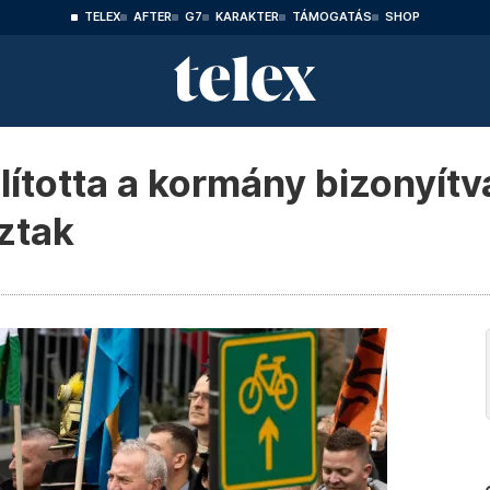
TELEX
AFTER
G7
KARAKTER
TÁMOGATÁS
SHOP
lította a kormány bizonyít
ztak