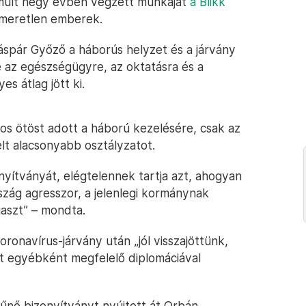
lmúlt négy évben végzett munkáját
a Blikk
smeretlen emberek.
spár Győző a háborús helyzet és a járvány
e az egészségügyre, az oktatásra és a
s átlag jött ki.
gos ötöst adott a háború kezelésére, csak az
lt alacsonyabb osztályzatot.
onyítványát, elégtelennek tartja azt, ahogyan
szág agresszor, a jelenlegi kormánynak
aszt” – mondta.
oronavírus-járvány után „jól visszajöttünk,
t egyébként megfelelő diplomáciával
tűnő bizonyítványt nyújtott át Orbán