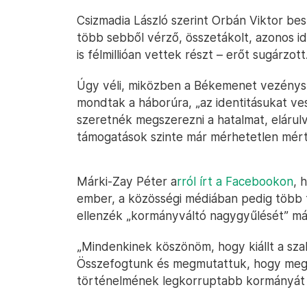
Csizmadia László szerint Orbán Viktor be
több sebből vérző, összetákolt, azonos 
is félmillióan vettek részt – erőt sugárzott
Úgy véli, miközben a Békemenet vezény
mondtak a háborúra, „az identitásukat ve
szeretnék megszerezni a hatalmat, elárulv
támogatások szinte már mérhetetlen mért
Márki-Zay Péter a
rról írt a Facebookon
, 
ember, a közösségi médiában pedig több 
ellenzék „kormányváltó nagygyűlését” már
„Mindenkinek köszönöm, hogy kiállt a sz
Összefogtunk és megmutattuk, hogy megv
történelmének legkorruptabb kormányát ápr