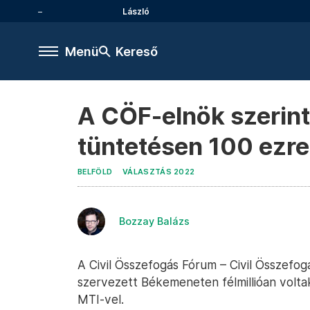
László
Menü
Kereső
A CÖF-elnök szerint 
tüntetésen 100 ezre
BELFÖLD
VÁLASZTÁS 2022
Bozzay Balázs
A Civil Összefogás Fórum – Civil Összefo
szervezett Békemeneten félmillióan volta
MTI-vel.