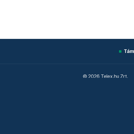
Tám
© 2026 Telex.hu Zrt.
Sütitájékoztató