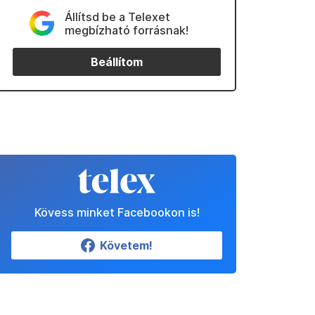
Állítsd be a Telexet
megbízható forrásnak!
Beállítom
Kövess minket Facebookon is!
Követem!