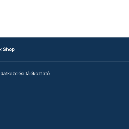
x Shop
datkezelési tájékoztató
zat
Telex Sales