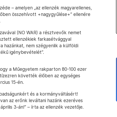
széde – amelyen „az ellenzék magyarellenes,
időben összehívott +nagygyűlése+” ellenére
.
szavával (NO WAR) a résztvevők nemet
sztett ellenzékiek farkasétvággyal
a hazánkat, nem szégyenlik a külföldi
ékű igénybevételét”.
hogy a Műegyetem rakparton 80-100 ezer
tízezren követték élőben az egységes
cius 15-én.
abadságunkért és a kormányváltásért!
an az erőnk leváltani hazánk ezeréves
ilis 3-án!” – írta az ellenzék vezetője.