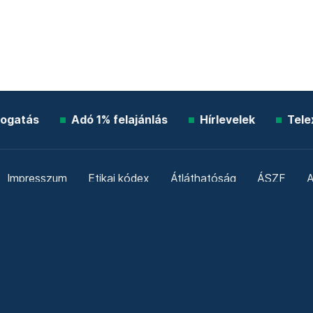
ogatás
Adó 1% felajánlás
Hírlevelek
Tele
Impresszum
Etikai kódex
Átláthatóság
ÁSZF
A
Süti beállítások
Szabályzatok
Kommentelési szabály