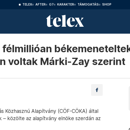
TELEX
AFTER
G7
KARAKTER
TÁMOGATÁS
SHOP
félmillióan békemeneteltek
n voltak Márki-Zay szerint
gás Közhasznú Alapítvány (CÖF-CÖKA) által
k – közölte az alapítvány elnöke szerdán az