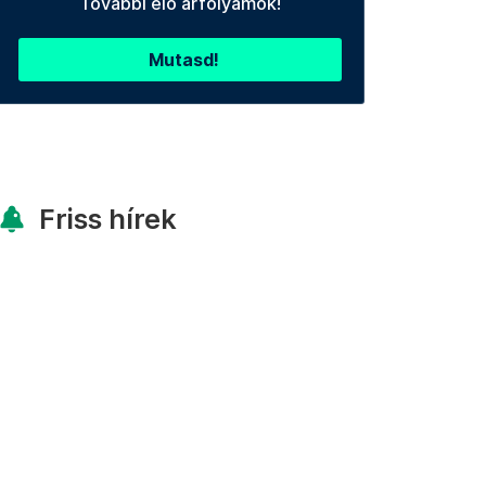
További élő árfolyamok!
Mutasd!
Friss hírek