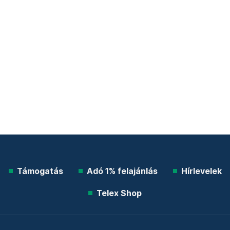
Támogatás
Adó 1% felajánlás
Hírlevelek
Telex Shop