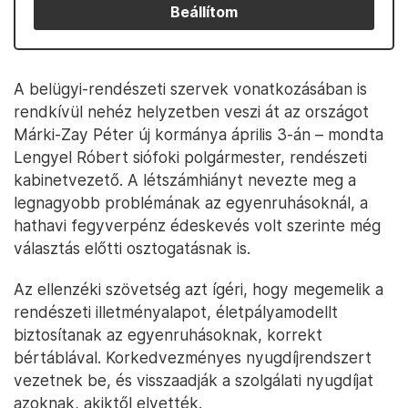
Beállítom
A belügyi-rendészeti szervek vonatkozásában is
rendkívül nehéz helyzetben veszi át az országot
Márki-Zay Péter új kormánya április 3-án – mondta
Lengyel Róbert siófoki polgármester, rendészeti
kabinetvezető. A létszámhiányt nevezte meg a
legnagyobb problémának az egyenruhásoknál, a
hathavi fegyverpénz édeskevés volt szerinte még
választás előtti osztogatásnak is.
Az ellenzéki szövetség azt ígéri, hogy megemelik a
rendészeti illetményalapot, életpályamodellt
biztosítanak az egyenruhásoknak, korrekt
bértáblával. Korkedvezményes nyugdíjrendszert
vezetnek be, és visszaadják a szolgálati nyugdíjat
azoknak, akiktől elvették.