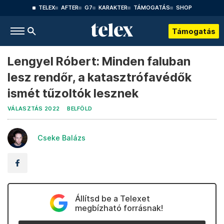
TELEX
AFTER
G7
KARAKTER
TÁMOGATÁS
SHOP
Támogatás
Lengyel Róbert: Minden faluban
lesz rendőr, a katasztrófavédők
ismét tűzoltók lesznek
VÁLASZTÁS 2022
BELFÖLD
Cseke Balázs
Állítsd be a Telexet
megbízható forrásnak!