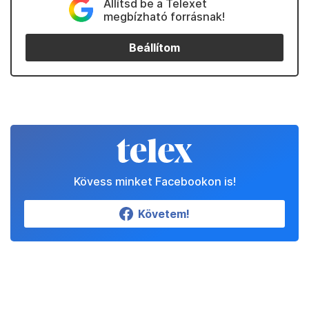
Állítsd be a Telexet
megbízható forrásnak!
Beállítom
Kövess minket Facebookon is!
Követem!