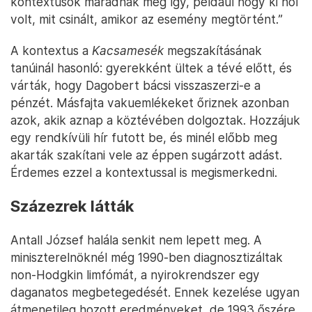
kontextusok maradnak meg így, például hogy ki hol
volt, mit csinált, amikor az esemény megtörtént.”
A kontextus a
Kacsamesék
megszakításának
tanúinál hasonló: gyerekként ültek a tévé előtt, és
várták, hogy Dagobert bácsi visszaszerzi-e a
pénzét. Másfajta vakuemlékeket őriznek azonban
azok, akik aznap a köztévében dolgoztak. Hozzájuk
egy rendkívüli hír futott be, és minél előbb meg
akarták szakítani vele az éppen sugárzott adást.
Érdemes ezzel a kontextussal is megismerkedni.
Százezrek látták
Antall József halála senkit nem lepett meg. A
miniszterelnöknél még 1990-ben diagnosztizáltak
non-Hodgkin limfómát, a nyirokrendszer egy
daganatos megbetegedését. Ennek kezelése ugyan
átmenetileg hozott eredményeket, de 1993 őszére