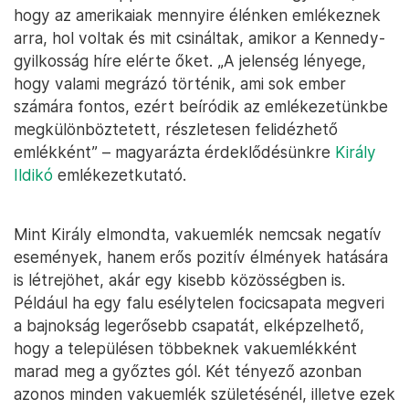
hogy az amerikaiak mennyire élénken emlékeznek
arra, hol voltak és mit csináltak, amikor a Kennedy-
gyilkosság híre elérte őket. „A jelenség lényege,
hogy valami megrázó történik, ami sok ember
számára fontos, ezért beíródik az emlékezetünkbe
megkülönböztetett, részletesen felidézhető
emlékként” – magyarázta érdeklődésünkre
Király
Ildikó
emlékezetkutató.
Mint Király elmondta, vakuemlék nemcsak negatív
események, hanem erős pozitív élmények hatására
is létrejöhet, akár egy kisebb közösségben is.
Például ha egy falu esélytelen focicsapata megveri
a bajnokság legerősebb csapatát, elképzelhető,
hogy a településen többeknek vakuemlékként
marad meg a győztes gól. Két tényező azonban
azonos minden vakuemlék születésénél, illetve ezek