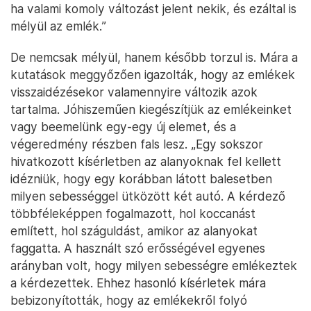
ha valami komoly változást jelent nekik, és ezáltal is
mélyül az emlék.”
De nemcsak mélyül, hanem később torzul is. Mára a
kutatások meggyőzően igazolták, hogy az emlékek
visszaidézésekor valamennyire változik azok
tartalma. Jóhiszeműen kiegészítjük az emlékeinket
vagy beemelünk egy-egy új elemet, és a
végeredmény részben fals lesz. „Egy sokszor
hivatkozott kísérletben az alanyoknak fel kellett
idézniük, hogy egy korábban látott balesetben
milyen sebességgel ütközött két autó. A kérdező
többféleképpen fogalmazott, hol koccanást
említett, hol száguldást, amikor az alanyokat
faggatta. A használt szó erősségével egyenes
arányban volt, hogy milyen sebességre emlékeztek
a kérdezettek. Ehhez hasonló kísérletek mára
bebizonyították, hogy az emlékekről folyó