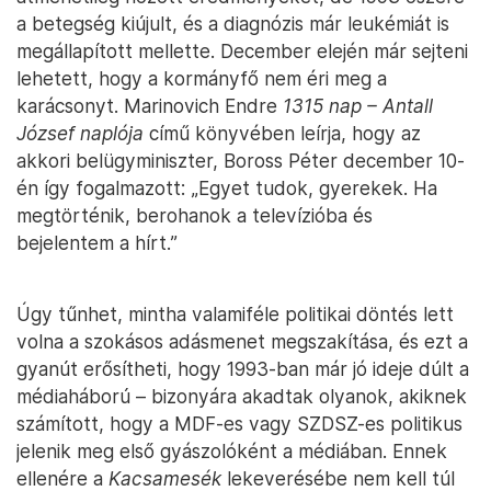
a betegség kiújult, és a diagnózis már leukémiát is
megállapított mellette. December elején már sejteni
lehetett, hogy a kormányfő nem éri meg a
karácsonyt. Marinovich Endre
1315 nap – Antall
József naplója
című könyvében leírja, hogy az
akkori belügyminiszter, Boross Péter december 10-
én így fogalmazott: „Egyet tudok, gyerekek. Ha
megtörténik, berohanok a televízióba és
bejelentem a hírt.”
Úgy tűnhet, mintha valamiféle politikai döntés lett
volna a szokásos adásmenet megszakítása, és ezt a
gyanút erősítheti, hogy 1993-ban már jó ideje dúlt a
médiaháború – bizonyára akadtak olyanok, akiknek
számított, hogy a MDF-es vagy SZDSZ-es politikus
jelenik meg első gyászolóként a médiában. Ennek
ellenére a
Kacsamesék
lekeverésébe nem kell túl