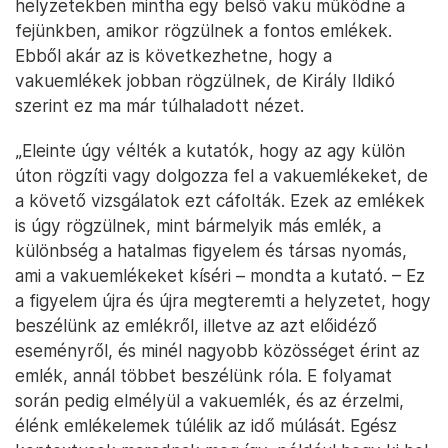
helyzetekben mintha egy belső vaku működne a
fejünkben, amikor rögzülnek a fontos emlékek.
Ebből akár az is következhetne, hogy a
vakuemlékek jobban rögzülnek, de Király Ildikó
szerint ez ma már túlhaladott nézet.
„Eleinte úgy vélték a kutatók, hogy az agy külön
úton rögzíti vagy dolgozza fel a vakuemlékeket, de
a követő vizsgálatok ezt cáfolták. Ezek az emlékek
is úgy rögzülnek, mint bármelyik más emlék, a
különbség a hatalmas figyelem és társas nyomás,
ami a vakuemlékeket kíséri – mondta a kutató. – Ez
a figyelem újra és újra megteremti a helyzetet, hogy
beszélünk az emlékről, illetve az azt előidéző
eseményről, és minél nagyobb közösséget érint az
emlék, annál többet beszélünk róla. E folyamat
során pedig elmélyül a vakuemlék, és az érzelmi,
élénk emlékelemek túlélik az idő múlását. Egész