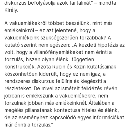
diskurzus befolyásolja azok tartalmát” – mondta
Király.
A vakuemlékekről többet beszélünk, mint más
emlékeinkről – ez azt jelentené, hogy a
vakuemlékeink szükségszerűen torzabbak? A
kutató szerint nem egészen: „A kezdeti hipotézis az
volt, hogy a villanófényemlékeket nem érinti a
torzulás, hiszen olyan élénk, független
konstrukciók. Azóta Rubin és Kozin kutatásainak
köszönhetően kiderült, hogy ez nem igaz, a
rendszeres diskurzus felülírja és kiegészíti a
részleteket. De mivel az ismételt felidézés révén
jobban is emlékszünk a vakuemlékekre, nem
torzulnak jobban más emlékeinknél. Általában a
megélés pillanatának kontextusa hiteles és élénk,
de az eseményhez kapcsolódó egyes információkat
már érinti a torzulás.”