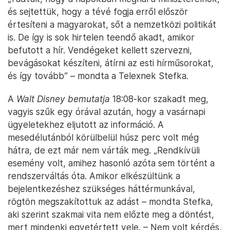
és sejtettük, hogy a tévé fogja erről először
értesíteni a magyarokat, sőt a nemzetközi politikát
is. De így is sok hirtelen teendő akadt, amikor
befutott a hír. Vendégeket kellett szervezni,
bevágásokat készíteni, átírni az esti hírműsorokat,
és így tovább” – mondta a Telexnek Stefka.
A
Walt Disney bemutatja
18:08-kor szakadt meg,
vagyis szűk egy órával azután, hogy a vasárnapi
ügyeletekhez eljutott az információ. A
mesedélutánból körülbelül húsz perc volt még
hátra, de ezt már nem várták meg. „Rendkívüli
esemény volt, amihez hasonló azóta sem történt a
rendszerváltás óta. Amikor elkészültünk a
bejelentkezéshez szükséges háttérmunkával,
rögtön megszakítottuk az adást – mondta Stefka,
aki szerint szakmai vita nem előzte meg a döntést,
mert mindenki egyetértett vele. – Nem volt kérdés,