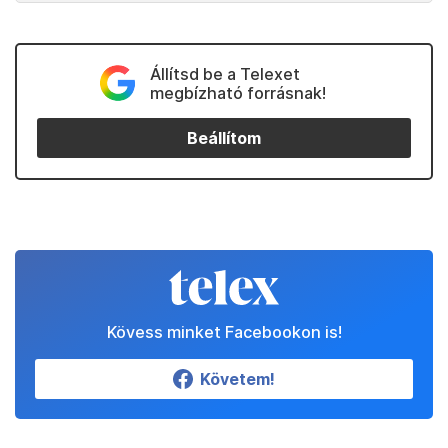
Állítsd be a Telexet
megbízható forrásnak!
Beállítom
Kövess minket Facebookon is!
Követem!