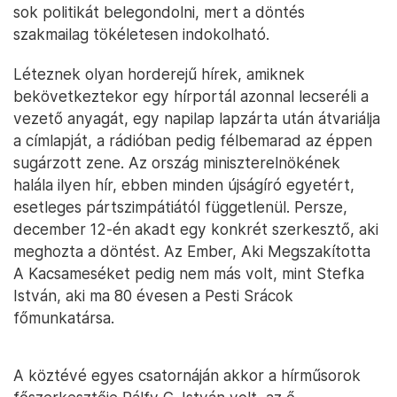
sok politikát belegondolni, mert a döntés
szakmailag tökéletesen indokolható.
Léteznek olyan horderejű hírek, amiknek
bekövetkeztekor egy hírportál azonnal lecseréli a
vezető anyagát, egy napilap lapzárta után átvariálja
a címlapját, a rádióban pedig félbemarad az éppen
sugárzott zene. Az ország miniszterelnökének
halála ilyen hír, ebben minden újságíró egyetért,
esetleges pártszimpátiától függetlenül. Persze,
december 12-én akadt egy konkrét szerkesztő, aki
meghozta a döntést. Az Ember, Aki Megszakította
A Kacsameséket pedig nem más volt, mint Stefka
István, aki ma 80 évesen a Pesti Srácok
főmunkatársa.
A köztévé egyes csatornáján akkor a hírműsorok