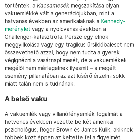
történtek, a
Kacsamesék
megszakítása olyan
vakuemlékké vált a generációjukban, mint a
hatvanas években az amerikaiaknak a
Kennedy-
merénylet
vagy a nyolcvanas években a
Challenger-katasztrófa. Persze egy elnök
meggyilkolása vagy egy tragikus űrsiklóbaleset nem
összevethető azzal, hogy nem tudta a gyerek
végignézni a vasárnapi mesét, de a vakuemlékek
megélői nem mérlegelnek ilyesmit – a megélt
esemény pillanatában az azt kísérő érzelmi sokk
miatt talán nem is tudnának.
A belső vaku
A vakuemlék vagy villanófényemlék fogalmát a
hetvenes években vezette be két amerikai
pszichológus, Roger Brown és James Kulik, akiknek
többek közt éppen az keltette fel a figyelmét,