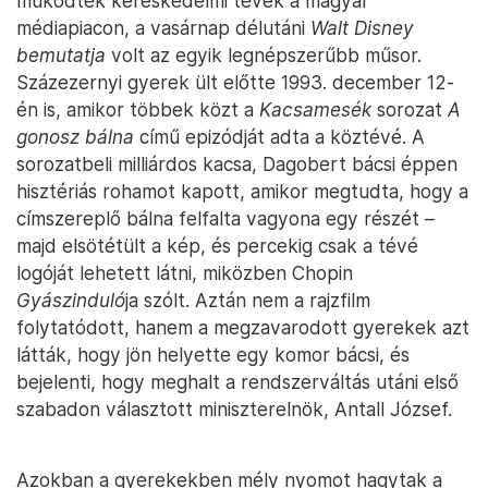
működtek kereskedelmi tévék a magyar
médiapiacon, a vasárnap délutáni
Walt Disney
bemutatja
volt az egyik legnépszerűbb műsor.
Százezernyi gyerek ült előtte 1993. december 12-
én is, amikor többek közt a
Kacsamesék
sorozat
A
gonosz bálna
című epizódját adta a köztévé. A
sorozatbeli milliárdos kacsa, Dagobert bácsi éppen
hisztériás rohamot kapott, amikor megtudta, hogy a
címszereplő bálna felfalta vagyona egy részét –
majd elsötétült a kép, és percekig csak a tévé
logóját lehetett látni, miközben Chopin
Gyászinduló
ja szólt. Aztán nem a rajzfilm
folytatódott, hanem a megzavarodott gyerekek azt
látták, hogy jön helyette egy komor bácsi, és
bejelenti, hogy meghalt a rendszerváltás utáni első
szabadon választott miniszterelnök, Antall József.
Azokban a gyerekekben mély nyomot hagytak a