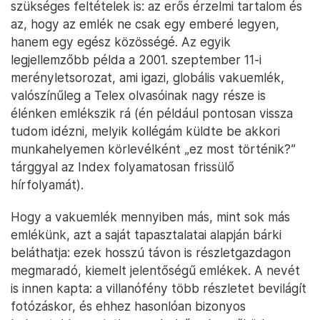
szükséges feltételek is: az erős érzelmi tartalom és
az, hogy az emlék ne csak egy emberé legyen,
hanem egy egész közösségé. Az egyik
legjellemzőbb példa a 2001. szeptember 11-i
merényletsorozat, ami igazi, globális vakuemlék,
valószínűleg a Telex olvasóinak nagy része is
élénken emlékszik rá (én például pontosan vissza
tudom idézni, melyik kollégám küldte be akkori
munkahelyemen körlevélként „ez most történik?”
tárggyal az Index folyamatosan frissülő
hírfolyamát).
Hogy a vakuemlék mennyiben más, mint sok más
emlékünk, azt a saját tapasztalatai alapján bárki
beláthatja: ezek hosszú távon is részletgazdagon
megmaradó, kiemelt jelentőségű emlékek. A nevét
is innen kapta: a villanófény több részletet bevilágít
fotózáskor, és ehhez hasonlóan bizonyos