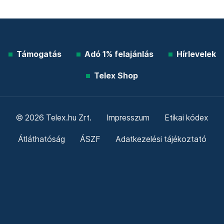
Támogatás
Adó 1% felajánlás
Hírlevelek
Telex Shop
© 2026 Telex.hu Zrt.
Impresszum
Etikai kódex
Átláthatóság
ÁSZF
Adatkezelési tájékoztató
Sütitájékoztató
Süti beállítások
Szabályzatok
Kommentelési szabályzat
Telex Sales