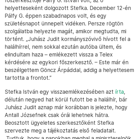
főszerkesztője Pálfy G. István volt, az ő
helyetteseként dolgozott Stefka. December 12-én
Pálfy G. éppen szabadnapos volt, és egy
születésnapot ünnepelt vidéken. Persze rögtön
szolgálatba helyezte magát, amikor megtudta, mi
történt. „Juhász Judit kormányszóvivő hívott fel a
halálhírrel, nem sokkal ezután autóba ültem, és
elindultam haza – emlékezett vissza a Telex
kérdésére az egykori főszerkesztő. – Este már én
beszélgettem Göncz Árpáddal, addig a helyettesem
tartotta a frontot.”
Stefka István egy visszaemlékezésében azt
írta
,
délután negyed hat körül futott be a halálhír, bár
Juhász Judit aznap már korábban is jelezte, hogy
Antall Józsefnek csak órái lehetnek hátra.
Beosztott ügyeletes szerkesztőként Stefka
szervezte meg a tájékoztatás első feladatait.
„Tudtuk, hogy a napokban meghal a miniszterelnök,