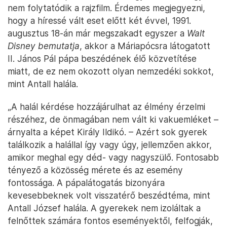
nem folytatódik a rajzfilm. Érdemes megjegyezni,
hogy a híressé vált eset előtt két évvel, 1991.
augusztus 18-án már megszakadt egyszer a
Walt
Disney bemutatja
, akkor a Máriapócsra látogatott
II. János Pál pápa beszédének élő közvetítése
miatt, de ez nem okozott olyan nemzedéki sokkot,
mint Antall halála.
„A halál kérdése hozzájárulhat az élmény érzelmi
részéhez, de önmagában nem vált ki vakuemléket –
árnyalta a képet Király Ildikó. – Azért sok gyerek
találkozik a halállal így vagy úgy, jellemzően akkor,
amikor meghal egy déd- vagy nagyszülő. Fontosabb
tényező a közösség mérete és az esemény
fontossága. A pápalátogatás bizonyára
kevesebbeknek volt visszatérő beszédtéma, mint
Antall József halála. A gyerekek nem izoláltak a
felnőttek számára fontos eseményektől, felfogják,