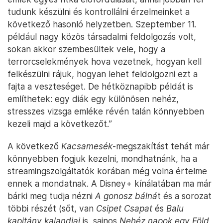
tudunk készülni és kontrollálni érzelmeinket a
következő hasonló helyzetben. Szeptember 11.
például nagy közös társadalmi feldolgozás volt,
sokan akkor szembesültek vele, hogy a
terrorcselekmények hova vezetnek, hogyan kell
felkészülni rájuk, hogyan lehet feldolgozni ezt a
fajta a veszteséget. De hétköznapibb példát is
említhetek: egy diák egy különösen nehéz,
stresszes vizsga emléke révén talán könnyebben
kezeli majd a következőt.”
A következő
Kacsamesék
-megszakítást tehát már
könnyebben fogjuk kezelni, mondhatnánk, ha a
streamingszolgáltatók korában még volna értelme
ennek a mondatnak. A Disney+ kínálatában ma már
bárki meg tudja nézni
A gonosz bálná
t és a sorozat
többi részét (sőt, van
Csipet Csapat
és
Balu
kapitány kalandjai
is, sajnos
Nehéz napok egy Föld