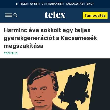
TELEX
AFTER
G7
KARAKTER
TÁMOGATÁS
SHOP
Támogatás
Harminc éve sokkolt egy teljes
gyerekgenerációt a Kacsamesék
megszakítása
TECHTUD