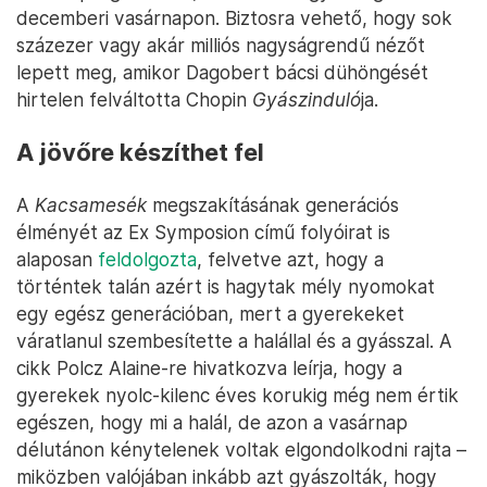
decemberi vasárnapon. Biztosra vehető, hogy sok
százezer vagy akár milliós nagyságrendű nézőt
lepett meg, amikor Dagobert bácsi dühöngését
hirtelen felváltotta Chopin
Gyászinduló
ja.
A jövőre készíthet fel
A
Kacsamesék
megszakításának generációs
élményét az Ex Symposion című folyóirat is
alaposan
feldolgozta
, felvetve azt, hogy a
történtek talán azért is hagytak mély nyomokat
egy egész generációban, mert a gyerekeket
váratlanul szembesítette a halállal és a gyásszal. A
cikk Polcz Alaine-re hivatkozva leírja, hogy a
gyerekek nyolc-kilenc éves korukig még nem értik
egészen, hogy mi a halál, de azon a vasárnap
délutánon kénytelenek voltak elgondolkodni rajta –
miközben valójában inkább azt gyászolták, hogy