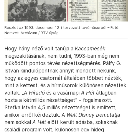
Részlet az 1993. december 12-i tervezett tévéműsorból – Fotó:
Nemzeti Archívum / RTV újság
Hogy hány néző volt tanúja a
Kacsamesék
megszakításának, nem tudni, 1993-ban még nem
működött pontos tévés nézettségmérés. Pálfy G.
István kiindulópontnak annyit mondott nekünk,
hogy az egyes csatornát általában többet nézték,
mint a kettest, és a hírműsorok különösen nézettek
voltak. „A
Híradó
és a vasárnapi
A Hét
átlagban
hozta a kétmilliós nézettséget” – fogalmazott.
Stefka István 4,5 milliós nézettséget is említett,
amikor erről kérdeztük. A
Walt Disney bemutatja
nem sokkal
A Hét
előtt került adásba, sokaknak
családi program volt, különösen egy hideg