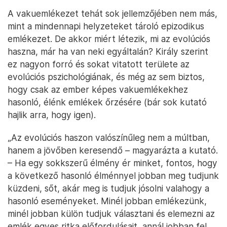
A vakuemlékezet tehát sok jellemzőjében nem más,
mint a mindennapi helyzeteket tároló epizodikus
emlékezet. De akkor miért létezik, mi az evolúciós
haszna, már ha van neki egyáltalán? Király szerint
ez nagyon forró és sokat vitatott területe az
evolúciós pszichológiának, és még az sem biztos,
hogy csak az ember képes vakuemlékekhez
hasonló, élénk emlékek őrzésére (bár sok kutató
hajlik arra, hogy igen).
„Az evolúciós haszon valószínűleg nem a múltban,
hanem a jövőben keresendő – magyarázta a kutató.
– Ha egy sokkszerű élmény ér minket, fontos, hogy
a következő hasonló élménnyel jobban meg tudjunk
küzdeni, sőt, akár meg is tudjuk jósolni valahogy a
hasonló eseményeket. Minél jobban emlékezünk,
minél jobban külön tudjuk választani és elemezni az
emlék egyes ritka előfordulásait, annál jobban fel