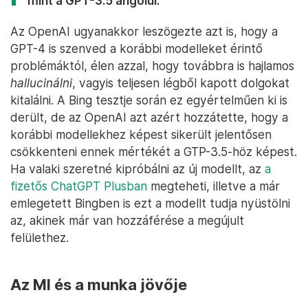
mint a GPT-3.5 angolul.
Az OpenAI ugyanakkor leszögezte azt is, hogy a
GPT-4 is szenved a korábbi modelleket érintő
problémáktól, élen azzal, hogy továbbra is hajlamos
hallucinálni
, vagyis teljesen légből kapott dolgokat
kitalálni. A Bing tesztje során ez egyértelműen ki is
derült, de az OpenAI azt azért hozzátette, hogy a
korábbi modellekhez képest sikerült jelentősen
csökkenteni ennek mértékét a GTP-3.5-höz képest.
Ha valaki szeretné kipróbálni az új modellt, az
a
fizetős ChatGPT Plusban
megteheti, illetve a már
emlegetett Bingben is ezt a modellt tudja nyüstölni
az, akinek már van hozzáférése a megújult
felülethez.
Az MI és a munka jövője