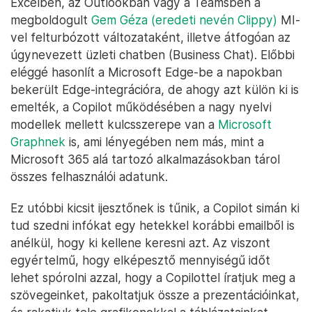
Excelben, az Outlookban vagy a Teamsben a
megboldogult
Gem Géza (eredeti nevén Clippy)
MI-
vel felturbózott változataként, illetve átfogóan az
úgynevezett üzleti chatben (Business Chat). Előbbi
eléggé hasonlít a Microsoft Edge-be a napokban
bekerült Edge-integrációra, de ahogy azt külön ki is
emelték, a Copilot működésében a nagy nyelvi
modellek mellett kulcsszerepe van a
Microsoft
Graphnek
is, ami lényegében nem más, mint a
Microsoft 365 alá tartozó alkalmazásokban tárol
összes felhasználói adatunk.
Ez utóbbi kicsit ijesztőnek is tűnik, a Copilot simán ki
tud szedni infókat egy hetekkel korábbi emailből is
anélkül, hogy ki kellene keresni azt. Az viszont
egyértelmű, hogy elképesztő mennyiségű időt
lehet spórolni azzal, hogy a Copilottel íratjuk meg a
szövegeinket, pakoltatjuk össze a prezentációinkat,