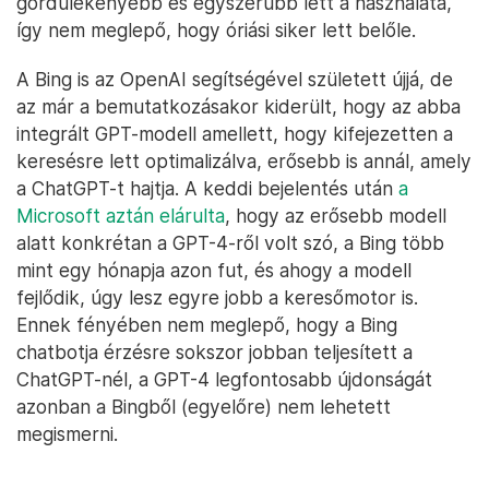
gördülékenyebb és egyszerűbb lett a használata,
így nem meglepő, hogy óriási siker lett belőle.
A Bing is az OpenAI segítségével született újjá, de
az már a bemutatkozásakor kiderült, hogy az abba
integrált GPT-modell amellett, hogy kifejezetten a
keresésre lett optimalizálva, erősebb is annál, amely
a ChatGPT-t hajtja. A keddi bejelentés után
a
Microsoft aztán elárulta
, hogy az erősebb modell
alatt konkrétan a GPT-4-ről volt szó, a Bing több
mint egy hónapja azon fut, és ahogy a modell
fejlődik, úgy lesz egyre jobb a keresőmotor is.
Ennek fényében nem meglepő, hogy a Bing
chatbotja érzésre sokszor jobban teljesített a
ChatGPT-nél, a GPT-4 legfontosabb újdonságát
azonban a Bingből (egyelőre) nem lehetett
megismerni.