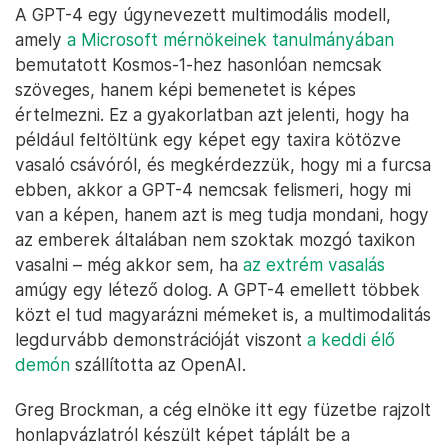
A GPT-4 egy úgynevezett multimodális modell,
amely
a Microsoft mérnökeinek tanulmányában
bemutatott Kosmos-1-hez hasonlóan nemcsak
szöveges, hanem képi bemenetet is képes
értelmezni. Ez a gyakorlatban azt jelenti, hogy ha
például feltöltünk egy képet egy taxira kötözve
vasaló csávóról, és megkérdezzük, hogy mi a furcsa
ebben, akkor a GPT-4 nemcsak felismeri, hogy mi
van a képen, hanem azt is meg tudja mondani, hogy
az emberek általában nem szoktak mozgó taxikon
vasalni – még akkor sem, ha
az extrém vasalás
amúgy egy létező dolog. A GPT-4 emellett többek
közt el tud magyarázni mémeket is, a multimodalitás
legdurvább demonstrációját viszont
a keddi élő
demón
szállította az OpenAI.
Greg Brockman, a cég elnöke itt egy füzetbe rajzolt
honlapvázlatról készült képet táplált be a