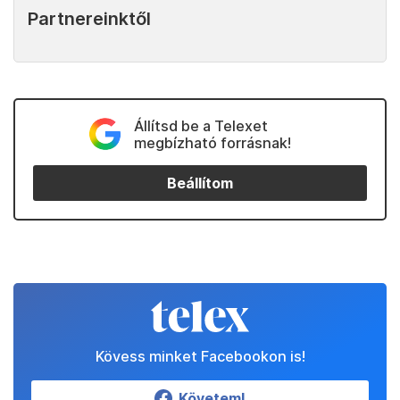
Partnereinktől
Állítsd be a Telexet
megbízható forrásnak!
Beállítom
Kövess minket Facebookon is!
Követem!