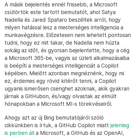
A másik bejelentés ennél frissebb, a Microsoft
csütörtök este tartott bemutatót, ahol Satya
Nadella és Jared Spataro beszéltek arról, hogy
milyen hatással lesz a mesterséges intelligencia a
munkavégzésre. Előzetesen nem lehetett pontosan
tudni, hogy ez mit takar, de Nadella nem húzta
sokáig az időt, és gyorsan bejelentette, hogy a cég
a Microsoft 365-be, vagyis az üzleti alkalmazásaiba
is beépíti a mesterséges intelligenciát a Copilot
képében. Mielőtt azonban megnéznénk, hogy mi
ez, érdemes egy rövid kitérőt tenni, a Copilot
ugyanis ismerősen csenghet azoknak, akik gyakran
járnak a GitHubon, és/vagy olvastak az elmúlt
hónapokban a Microsoft MI-s törekvéseiről.
Ahogy azt az új Bing bemutatójáról szóló
cikkünkben is írtuk, a GitHub Copilot miatt
jelenleg
is perben áll
a Microsoft, a GitHub és az OpenAI,