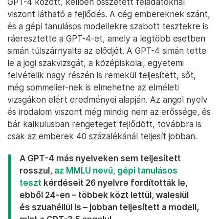
GPT-4 között, kellően összetett feladatoknál
viszont látható a fejlődés. A cég embereknek szánt,
és a gépi tanulásos modellekre szabott tesztekre is
ráeresztette a GPT-4-et, amely a legtöbb esetben
simán túlszárnyalta az elődjét. A GPT-4 simán tette
le a jogi szakvizsgát, a középiskolai, egyetemi
felvételik nagy részén is remekül teljesített, sőt,
még sommelier-nek is elmehetne az elméleti
vizsgákon elért eredményei alapján. Az angol nyelv
és irodalom viszont még mindig nem az erőssége, és
bár kalkulusban rengeteget fejlődött, továbbra is
csak az emberek 40 százalékánál teljesít jobban.
A GPT-4 más nyelveken sem teljesített
rosszul,
az MMLU nevű, gépi tanulásos
teszt
kérdéseit 26 nyelvre fordították le,
ebből 24-en – többek közt lettül, walesiül
és szuahéliül is – jobban teljesített a modell,