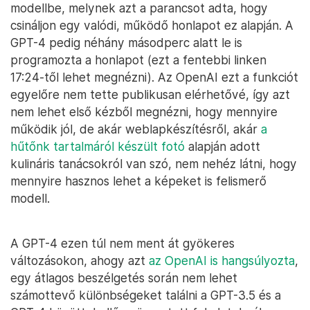
modellbe, melynek azt a parancsot adta, hogy
csináljon egy valódi, működő honlapot ez alapján. A
GPT-4 pedig néhány másodperc alatt le is
programozta a honlapot (ezt a fentebbi linken
17:24-től lehet megnézni). Az OpenAI ezt a funkciót
egyelőre nem tette publikusan elérhetővé, így azt
nem lehet első kézből megnézni, hogy mennyire
működik jól, de akár weblapkészítésről, akár
a
hűtőnk tartalmáról készült fotó
alapján adott
kulináris tanácsokról van szó, nem nehéz látni, hogy
mennyire hasznos lehet a képeket is felismerő
modell.
A GPT-4 ezen túl nem ment át gyökeres
változásokon, ahogy azt
az OpenAI is hangsúlyozta
,
egy átlagos beszélgetés során nem lehet
számottevő különbségeket találni a GPT-3.5 és a