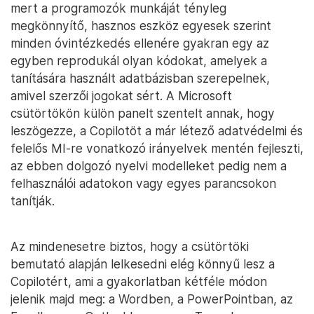
mert a programozók munkáját tényleg
megkönnyítő, hasznos eszköz egyesek szerint
minden óvintézkedés ellenére gyakran egy az
egyben reprodukál olyan kódokat, amelyek a
tanítására használt adatbázisban szerepelnek,
amivel szerzői jogokat sért. A Microsoft
csütörtökön külön panelt szentelt annak, hogy
leszögezze, a Copilotöt a már létező adatvédelmi és
felelős MI-re vonatkozó irányelvek mentén fejleszti,
az ebben dolgozó nyelvi modelleket pedig nem a
felhasználói adatokon vagy egyes parancsokon
tanítják.
Az mindenesetre biztos, hogy a csütörtöki
bemutató alapján lelkesedni elég könnyű lesz a
Copilotért, ami a gyakorlatban kétféle módon
jelenik majd meg: a Wordben, a PowerPointban, az