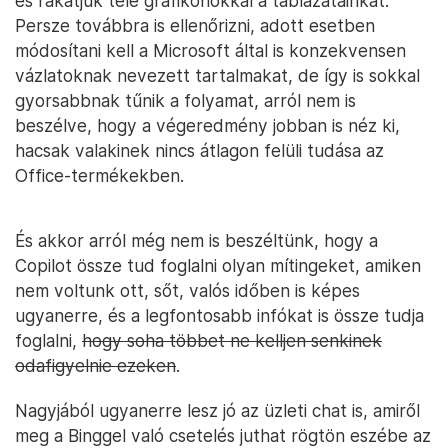
és rakatjuk tele grafikonokkal a táblázatainkat.
Persze továbbra is ellenőrizni, adott esetben
módosítani kell a Microsoft által is konzekvensen
vázlatoknak nevezett tartalmakat, de így is sokkal
gyorsabbnak tűnik a folyamat, arról nem is
beszélve, hogy a végeredmény jobban is néz ki,
hacsak valakinek nincs átlagon felüli tudása az
Office-termékekben.
És akkor arról még nem is beszéltünk, hogy a
Copilot össze tud foglalni olyan mítingeket, amiken
nem voltunk ott, sőt, valós időben is képes
ugyanerre, és a legfontosabb infókat is össze tudja
foglalni,
hogy soha többet ne kelljen senkinek
odafigyelnie ezeken
.
Nagyjából ugyanerre lesz jó az üzleti chat is, amiről
meg a Binggel való csetelés juthat rögtön eszébe az