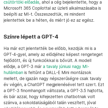
csütörtöki előadás
, ahol a cég bejelentette, hogy a
Microsoft 365 Copilottal az üzleti alkalmazásaiba is
beépíti az MI-t. Összeszedtük, mi mindent
jelentettek be a héten, és miért jó ez az egész.
Színre lépett a GPT-4
Ha már ezt jelentették be előbb, kezdjük mi is a
GPT-4-gyel, amely az elődjéhez képest rengeteget
fejlődött, és új funkciókkal is bővült. A modell
elődje, a GPT-3 már
a tavaly júniusi nagy MI-
hullámban
is feltűnt a DALL-E Mini montázsok
mellett, de igazán nagy népszerűségre csak tavaly
év végén, a ChatGPT megjelenésével tett szert. Ezt
a GPT-3 finomhangolt változata, a GPT-3.5 hajtotta,
és bár azzal, hogy kifejezetten chatbotnak volt
szánva, a sokoldalúságából talán veszített, jóval