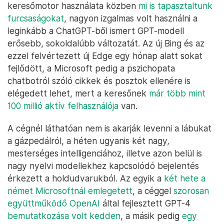
keresőmotor használata közben
mi is tapasztaltunk
furcsaságokat
, nagyon izgalmas volt használni a
leginkább a ChatGPT-ből ismert GPT-modell
erősebb, sokoldalúbb változatát. Az új Bing és az
ezzel felvértezett új Edge egy hónap alatt sokat
fejlődött, a Microsoft pedig a pszichopata
chatbotról szóló cikkek és posztok ellenére is
elégedett lehet, mert a keresőnek
már több mint
100 millió aktív felhasználója
van.
A cégnél láthatóan nem is akarják levenni a lábukat
a gázpedálról, a héten ugyanis két nagy,
mesterséges intelligenciához, illetve azon belül is
nagy nyelvi modellekhez kapcsolódó bejelentés
érkezett a holdudvarukból. Az egyik a
két hete a
német Microsoftnál emlegetett
, a céggel
szorosan
együttműködő OpenAI
által fejlesztett GPT-4
bemutatkozása volt kedden
, a másik pedig
egy