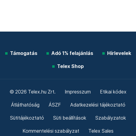
Támogatás
Adó 1% felajánlás
Hírlevelek
Telex Shop
© 2026 Telex.hu Zrt.
Impresszum
Etikai kódex
Átláthatóság
ÁSZF
Adatkezelési tájékoztató
Sütitájékoztató
Süti beállítások
Szabályzatok
Kommentelési szabályzat
Telex Sales