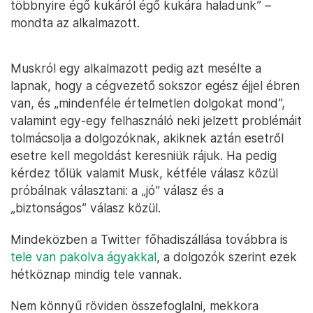
többnyire égő kukáról égő kukára haladunk” –
mondta az alkalmazott.
Muskról egy alkalmazott pedig azt mesélte a
lapnak, hogy a cégvezető sokszor egész éjjel ébren
van, és „mindenféle értelmetlen dolgokat mond”,
valamint egy-egy felhasználó neki jelzett problémáit
tolmácsolja a dolgozóknak, akiknek aztán esetről
esetre kell megoldást keresniük rájuk. Ha pedig
kérdez tőlük valamit Musk, kétféle válasz közül
próbálnak választani: a „jó” válasz és a
„biztonságos” válasz közül.
Mindeközben a Twitter főhadiszállása továbbra is
tele van pakolva ágyakkal
, a dolgozók szerint ezek
hétköznap mindig tele vannak.
Nem könnyű röviden összefoglalni, mekkora