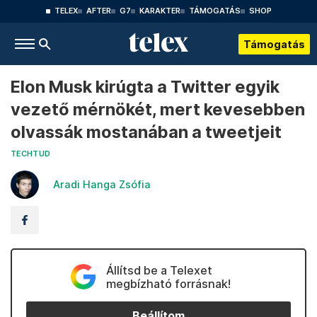
TELEX
AFTER
G7
KARAKTER
TÁMOGATÁS
SHOP
Támogatás
Elon Musk kirúgta a Twitter egyik
vezető mérnökét, mert kevesebben
olvassák mostanában a tweetjeit
TECHTUD
Aradi Hanga Zsófia
Állítsd be a Telexet
megbízható forrásnak!
Beállítom