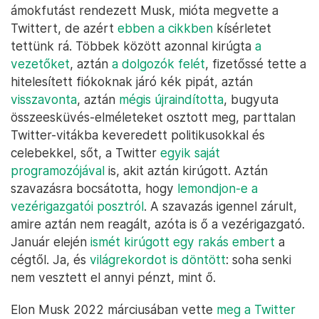
ámokfutást rendezett Musk, mióta megvette a
Twittert, de azért
ebben a cikkben
kísérletet
tettünk rá. Többek között azonnal kirúgta
a
vezetőket
, aztán
a dolgozók felét
, fizetőssé tette a
hitelesített fiókoknak járó kék pipát, aztán
visszavonta
, aztán
mégis újraindította
, bugyuta
összeesküvés-elméleteket osztott meg, parttalan
Twitter-vitákba keveredett politikusokkal és
celebekkel, sőt, a Twitter
egyik saját
programozójával
is, akit aztán kirúgott. Aztán
szavazásra bocsátotta, hogy
lemondjon-e a
vezérigazgatói posztról
. A szavazás igennel zárult,
amire aztán nem reagált, azóta is ő a vezérigazgató.
Január elején
ismét kirúgott egy rakás embert
a
cégtől. Ja, és
világrekordot is döntött
: soha senki
nem vesztett el annyi pénzt, mint ő.
Elon Musk 2022 márciusában vette
meg a Twitter