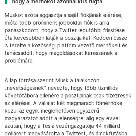
hogy a mérnököt azonnal ki is rúgta.
Muskot azóta aggasztja a saját fiókjának elérése,
mióta több prominens jobboldali fiók is arra
panaszkodott, hogy a Twitter legutóbbi frissítése
óta kevesebben látják a posztjaikat. Kedden össze
is terelte a közösségi platfom vezető mérnökeit és
tanácsadóit, hogy megoldásokat keressenek a
problémára.
A lap forrása szerint Musk a találkozón
„nevetségesnek” nevezte, hogy több tízmilliós
követőtábora ellenére a posztjainak csak tízezresek
az elérései. A vállalat két megmaradt főmérnöke
közül az egyik meglehetősen egyszerű
magyarázatot adott a jelenségre: alig egy évvel
azután, hogy a Tesla vezérigazgatója 44 milliárd
dollárért megvásárolta a Twittert, és ámokfutásba