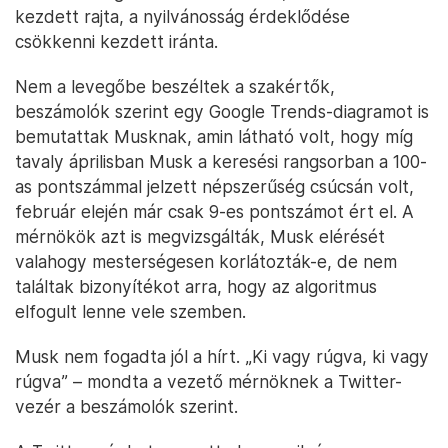
kezdett rajta, a nyilvánosság érdeklődése
csökkenni kezdett iránta.
Nem a levegőbe beszéltek a szakértők,
beszámolók szerint egy Google Trends-diagramot is
bemutattak Musknak, amin látható volt, hogy míg
tavaly áprilisban Musk a keresési rangsorban a 100-
as pontszámmal jelzett népszerűség csúcsán volt,
február elején már csak 9-es pontszámot ért el. A
mérnökök azt is megvizsgálták, Musk elérését
valahogy mesterségesen korlátozták-e, de nem
találtak bizonyítékot arra, hogy az algoritmus
elfogult lenne vele szemben.
Musk nem fogadta jól a hírt. „Ki vagy rúgva, ki vagy
rúgva” – mondta a vezető mérnöknek a Twitter-
vezér a beszámolók szerint.