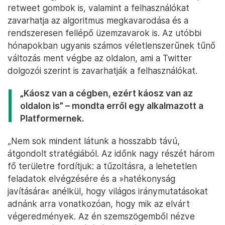
retweet gombok is, valamint a felhasználókat
zavarhatja az algoritmus megkavarodása és a
rendszeresen fellépő üzemzavarok is. Az utóbbi
hónapokban ugyanis számos véletlenszerűnek tűnő
változás ment végbe az oldalon, ami a Twitter
dolgozói szerint is zavarhatják a felhasználókat.
„Káosz van a cégben, ezért káosz van az
oldalon is” – mondta erről egy alkalmazott a
Platformernek.
„Nem sok mindent látunk a hosszabb távú,
átgondolt stratégiából. Az időnk nagy részét három
fő területre fordítjuk: a tűzoltásra, a lehetetlen
feladatok elvégzésére és a »hatékonyság
javítására« anélkül, hogy világos iránymutatásokat
adnánk arra vonatkozóan, hogy mik az elvárt
végeredmények. Az én szemszögemből nézve