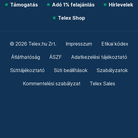
Támogatás
Adó 1% felajánlás
Hírlevelek
Telex Shop
© 2026 Telex.hu Zrt.
Impresszum
Etikai kódex
Átláthatóság
ÁSZF
Adatkezelési tájékoztató
Sütitájékoztató
Süti beállítások
Szabályzatok
Kommentelési szabályzat
Telex Sales