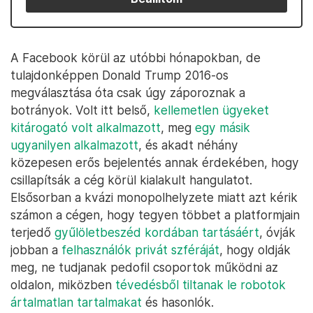
A Facebook körül az utóbbi hónapokban, de
tulajdonképpen Donald Trump 2016-os
megválasztása óta csak úgy záporoznak a
botrányok. Volt itt belső,
kellemetlen ügyeket
kitárogató volt alkalmazott
, meg
egy másik
ugyanilyen alkalmazott
, és akadt néhány
közepesen erős bejelentés annak érdekében, hogy
csillapítsák a cég körül kialakult hangulatot.
Elsősorban a kvázi monopolhelyzete miatt azt kérik
számon a cégen, hogy tegyen többet a platformjain
terjedő
gyűlöletbeszéd kordában tartásáért
, óvják
jobban a
felhasználók privát szféráját
, hogy oldják
meg, ne tudjanak pedofil csoportok működni az
oldalon, miközben
tévedésből tiltanak le robotok
ártalmatlan tartalmakat
és hasonlók.