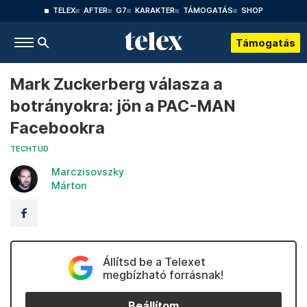
TELEX
AFTER
G7
KARAKTER
TÁMOGATÁS
SHOP
Támogatás
Mark Zuckerberg válasza a
botrányokra: jön a PAC-MAN
Facebookra
TECHTUD
Marczisovszky
Márton
Állítsd be a Telexet
megbízható forrásnak!
Beállítom