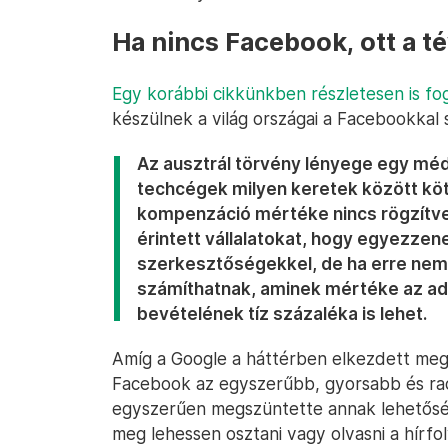
Ha nincs Facebook, ott a t
Egy korábbi cikkünkben részletesen is fo
készülnek a világ országai a Facebookkal
Az ausztrál törvény lényege egy méd
techcégek milyen keretek között köte
kompenzáció mértéke nincs rögzítve,
érintett vállalatokat, hogy egyezzene
szerkesztőségekkel, de ha erre nem 
számíthatnak, aminek mértéke az ado
bevételének tíz százaléka is lehet.
Amíg a Google a háttérben elkezdett meg
Facebook az egyszerűbb, gyorsabb és rad
egyszerűen megszüntette annak lehetőség
meg lehessen osztani vagy olvasni a hír