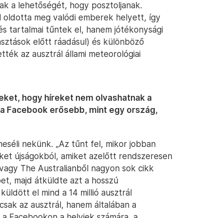
ak a lehetőségét, hogy posztoljanak.
 oldotta meg valódi emberek helyett, így
és tartalmai tűntek el, hanem jótékonysági
lasztások előtt ráadásul) és különböző
tték az ausztrál állami meteorológiai
eket, hogy híreket nem olvashatnak a
 a Facebook erősebb, mint egy ország,
eséli nekünk. „Az tűnt fel, mikor jobban
ket újságokból, amiket azelőtt rendszeresen
vagy The Australianből nagyon sok cikk
t, majd átküldte azt a hosszú
ldött el mind a 14 millió ausztrál
csak az ausztrál, hanem általában a
 a Facebookon a helyiek számára, a