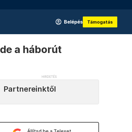
Belépés
Támogatás
de a háborút
Partnereinktől
Állítsd be a Telexet