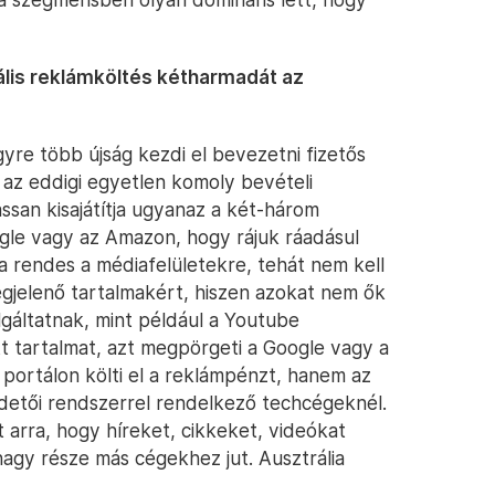
tális reklámköltés kétharmadát az
gyre több újság kezdi el bevezetni fizetős
t az eddigi egyetlen komoly bevételi
lassan kisajátítja ugyanaz a két-három
ogle vagy az Amazon, hogy rájuk ráadásul
 rendes a médiafelületekre, tehát nem kell
megjelenő tartalmakért, hiszen azokat nem ők
zolgáltatnak, mint például a Youtube
t tartalmat, azt megpörgeti a Google vagy a
portálon költi el a reklámpénzt, hanem az
rdetői rendszerrel rendelkező techcégeknél.
t arra, hogy híreket, cikkeket, videókat
agy része más cégekhez jut. Ausztrália