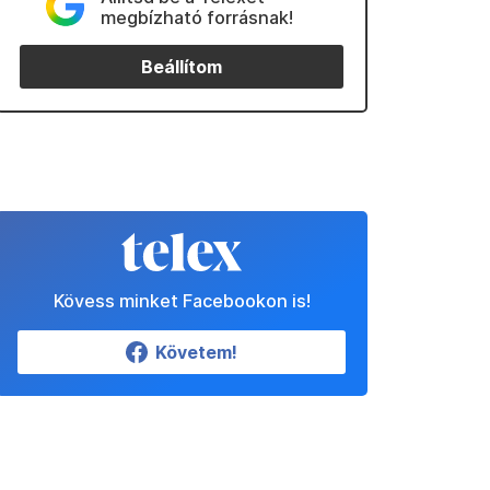
megbízható forrásnak!
Beállítom
Kövess minket Facebookon is!
Követem!