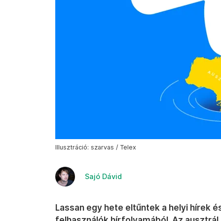
Illusztráció: szarvas / Telex
Sajó Dávid
Lassan egy hete eltűntek a helyi hírek é
felhasználók hírfolyamából. Az ausztrá