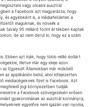
megosztani vagy olvasni ausztrál
övegben a Facebook azt magyarázza, hogy
y, és egyébként is, a médiafelületek a
fizetőt maguknak, és növelik a
k tavaly 95 milliárd forint értékben kaptak
ookon, de az nem derül ki, hogy ez a szám
. Ebben azt írják, hogy több millió dollárt
acégekbe, illetve már egy ideje azon
jon az Egyesült Államokban már működő
 az applikáción belül, ahol kifejezetten
plő médiacégeknek fizet is Facebook. Azt
a megfelelő jogi környezetben tudják
denesetre a Facebook szövegezésén erősen
omást gyakorolnának az ausztrál kormányra,
amelyeknek egyelőre nem igazán van nyoma,