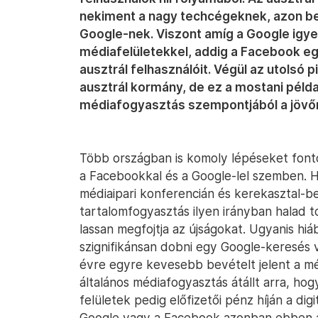
nekiment a nagy techcégeknek, azon bel
Google-nek. Viszont amíg a Google igye
médiafelületekkel, addig a Facebook egé
ausztrál felhasználóit. Végül az utolsó
ausztrál kormány, de ez a mostani péld
médiafogyasztás szempontjából a jövő
Több országban is komoly lépéseket fonto
a Facebookkal és a Google-lel szemben. 
médiaipari konferencián és kerekasztal-be
tartalomfogyasztás ilyen irányban halad 
lassan megfojtja az újságokat. Ugyanis hi
szignifikánsan dobni egy Google-keresés
évre egyre kevesebb bevételt jelent a mé
általános médiafogyasztás átállt arra, hog
felületek pedig előfizetői pénz híján a dig
Google vagy a Facebook azonban ebben a