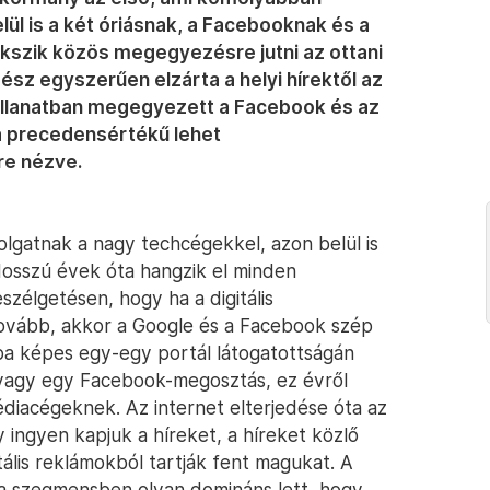
ül is a két óriásnak, a Facebooknak és a
kszik közös megegyezésre jutni az ottani
sz egyszerűen elzárta a helyi hírektől az
 pillanatban megegyezett a Facebook és az
a precedensértékű lehet
re nézve.
lgatnak a nagy techcégekkel, azon belül is
Hosszú évek óta hangzik el minden
szélgetésen, hogy ha a digitális
tovább, akkor a Google és a Facebook szép
ába képes egy-egy portál látogatottságán
 vagy egy Facebook-megosztás, ez évről
diacégeknek. Az internet elterjedése óta az
y ingyen kapjuk a híreket, a híreket közlő
itális reklámokból tartják fent magukat. A
 szegmensben olyan domináns lett, hogy