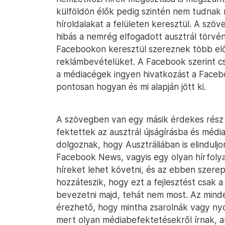
külföldön élők pedig szintén nem tudnak 
híroldalakat a felületen keresztül. A sz
hibás a nemrég elfogadott ausztrál törvén
Facebookon keresztül szereznek több elő
reklámbevételüket. A Facebook szerint csa
a médiacégek ingyen hivatkozást a Faceb
pontosan hogyan és mi alapján jött ki.
A szövegben van egy másik érdekes rész is
fektettek az ausztrál újságírásba és médi
dolgoznak, hogy Ausztráliában is elindul
Facebook News, vagyis egy olyan hírfolyam
híreket lehet követni, és az ebben szere
hozzáteszik, hogy ezt a fejlesztést csak 
bevezetni majd, tehát nem most. Az min
érezhető, hogy mintha zsarolnák vagy ny
mert olyan médiabefektetésekről írnak, 