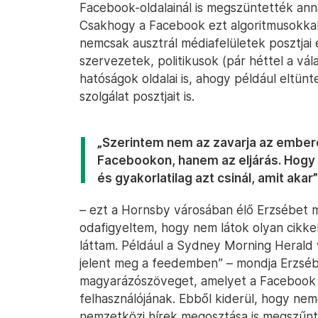
Facebook-oldalainál is megszüntették ann
Csakhogy a Facebook ezt algoritmusokkal
nemcsak ausztrál médiafelületek posztjai 
szervezetek, politikusok (pár héttel a vá
hatóságok oldalai is, ahogy például eltünte
szolgálat posztjait is.
„Szerintem nem az zavarja az ember
Facebookon, hanem az eljárás. Hogy
és gyakorlatilag azt csinál, amit akar”
– ezt a Hornsby városában élő Erzsébet m
odafigyeltem, hogy nem látok olyan cikke
láttam. Például a Sydney Morning Herald 
jelent meg a feedemben” – mondja Erzsébe
magyarázószöveget, amelyet a Facebook kü
felhasználójának. Ebből kiderül, hogy nem
nemzetközi hírek megosztása is megszűnt