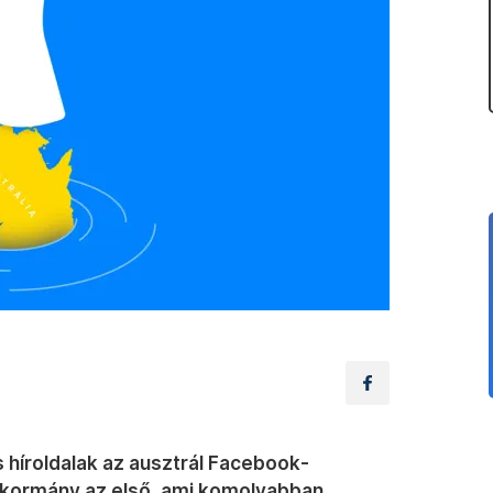
s híroldalak az ausztrál Facebook-
l kormány az első, ami komolyabban