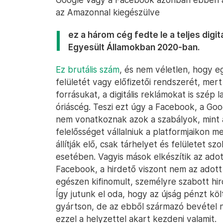
az Amazonnal kiegészülve
ez a három cég fedte le a teljes digi
Egyesült Államokban 2020-ban.
Ez brutális szám
, és nem véletlen, hogy e
felületét vagy előfizetői rendszerét, mer
forrásukat, a digitális reklámokat is szép 
óriáscég. Teszi ezt úgy a Facebook, a Go
nem vonatkoznak azok a szabályok, mint a
felelősséget vállalniuk a platformjaikon 
állítják elő, csak tárhelyet és felületet s
esetében. Vagyis mások elkészítik az adot
Facebook, a hirdető viszont nem az adott 
egészen kifinomult, személyre szabott hi
Így jutunk el oda, hogy az újság pénzt köl
gyártson, de az ebből származó bevétel n
ezzel a helyzettel akart kezdeni valamit.