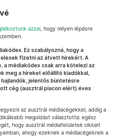
évé
glalkoztunk azzal
, hogy milyen lépésre
 szemben.
iakódex. Ez szabályozná, hogy a
lesek fizetni az átvett hírekért. A
 a médiakódex csak arra kötelezi az
k meg a híreket előállító kiadókkal,
hajlandók, jelentős büntetésre
tt cég (ausztrál piacon elért) éves
egyezni az ausztrál médiacégekkel, addig a
ikálisabb megoldást választotta: egész
ét, hogy ausztrál médiafelületek cikkeit
folyamban, ahogy ezeknek a médiacégeknek a