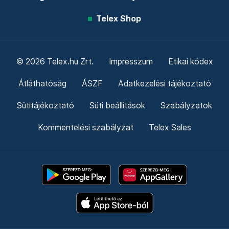
Telex Shop
© 2026 Telex.hu Zrt.
Impresszum
Etikai kódex
Átláthatóság
ÁSZF
Adatkezelési tájékoztató
Sütitájékoztató
Süti beállítások
Szabályzatok
Kommentelési szabályzat
Telex Sales