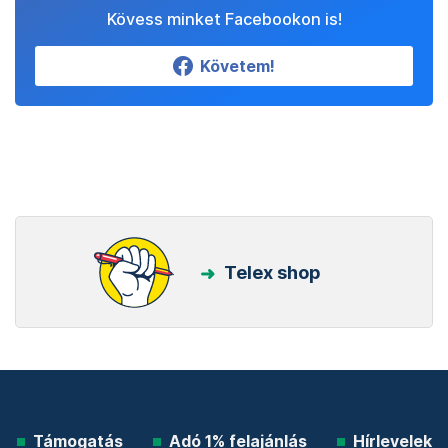
Kövess minket Facebookon is!
Követem!
Telex shop
Támogatás
Adó 1% felajánlás
Hírlevelek