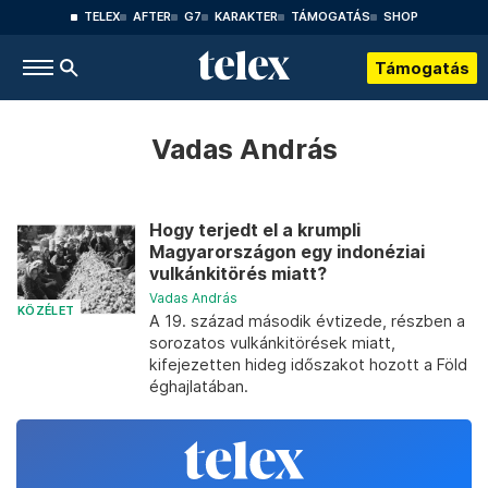
TELEX
AFTER
G7
KARAKTER
TÁMOGATÁS
SHOP
Támogatás
Vadas András
Hogy terjedt el a krumpli
Magyarországon egy indonéziai
vulkánkitörés miatt?
Vadas András
KÖZÉLET
A 19. század második évtizede, részben a
sorozatos vulkánkitörések miatt,
kifejezetten hideg időszakot hozott a Föld
éghajlatában.