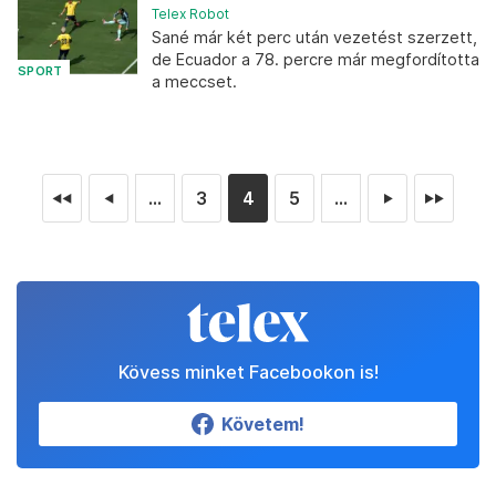
Telex Robot
Sané már két perc után vezetést szerzett,
de Ecuador a 78. percre már megfordította
SPORT
a meccset.
...
3
4
5
...
◄◄
◄
►
►►
Kövess minket Facebookon is!
Követem!