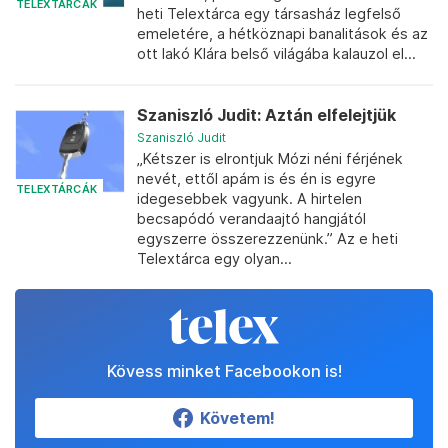
TELEXTÁRCÁK
heti Telextárca egy társasház legfelső
emeletére, a hétköznapi banalitások és az
ott lakó Klára belső világába kalauzol el...
Szaniszló Judit: Aztán elfelejtjük
Szaniszló Judit
„Kétszer is elrontjuk Mózi néni férjének
nevét, ettől apám is és én is egyre
TELEXTÁRCÁK
idegesebbek vagyunk. A hirtelen
becsapódó verandaajtó hangjától
egyszerre összerezzenünk.” Az e heti
Telextárca egy olyan...
Kövess minket Facebookon is!
Követem!