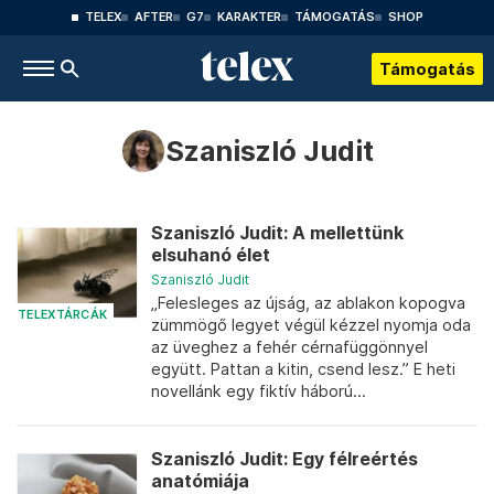
TELEX
AFTER
G7
KARAKTER
TÁMOGATÁS
SHOP
Támogatás
Szaniszló Judit
Szaniszló Judit: A mellettünk
elsuhanó élet
Szaniszló Judit
„Felesleges az újság, az ablakon kopogva
TELEXTÁRCÁK
zümmögő legyet végül kézzel nyomja oda
az üveghez a fehér cérnafüggönnyel
együtt. Pattan a kitin, csend lesz.” E heti
novellánk egy fiktív háború...
Szaniszló Judit: Egy félreértés
anatómiája