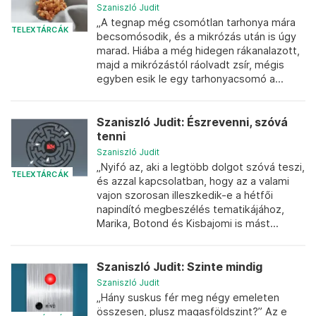
Szaniszló Judit
„A tegnap még csomótlan tarhonya mára
TELEXTÁRCÁK
becsomósodik, és a mikrózás után is úgy
marad. Hiába a még hidegen rákanalazott,
majd a mikrózástól ráolvadt zsír, mégis
egyben esik le egy tarhonyacsomó a...
Szaniszló Judit: Észrevenni, szóvá
tenni
Szaniszló Judit
„Nyifó az, aki a legtöbb dolgot szóvá teszi,
TELEXTÁRCÁK
és azzal kapcsolatban, hogy az a valami
vajon szorosan illeszkedik-e a hétfői
napindító megbeszélés tematikájához,
Marika, Botond és Kisbajomi is mást...
Szaniszló Judit: Szinte mindig
Szaniszló Judit
„Hány suskus fér meg négy emeleten
összesen, plusz magasföldszint?” Az e