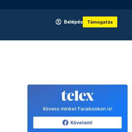
Belépés
Támogatás
Kövess minket Facebookon is!
Követem!