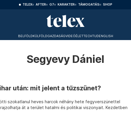
TELEX
AFTER
G7
KARAKTER
TÁMOGATÁS
SHOP
BELFÖLD
KÜLFÖLD
GAZDASÁG
VIDEÓ
ÉLET
TECHTUD
ENGLISH
Segyevy Dániel
har után: mit jelent a tűzszünet?
ötti szokatlanul heves harcok néhány hete fegyverszünettel
ajzolhatja át a terület hatalmi és politikai viszonyait. Kezdetben