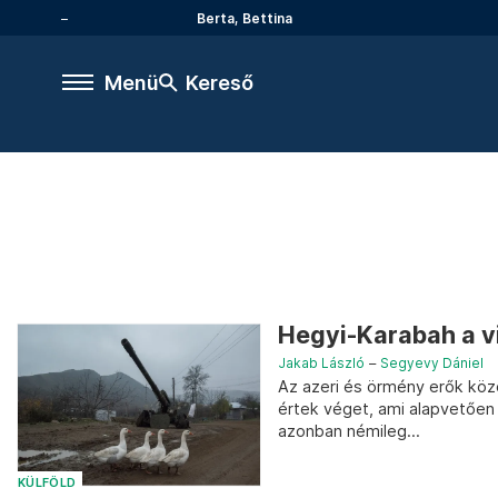
Berta, Bettina
Menü
Kereső
Hegyi-Karabah a vi
Jakab László
–
Segyevy Dániel
Az azeri és örmény erők köz
értek véget, ami alapvetően r
azonban némileg...
KÜLFÖLD