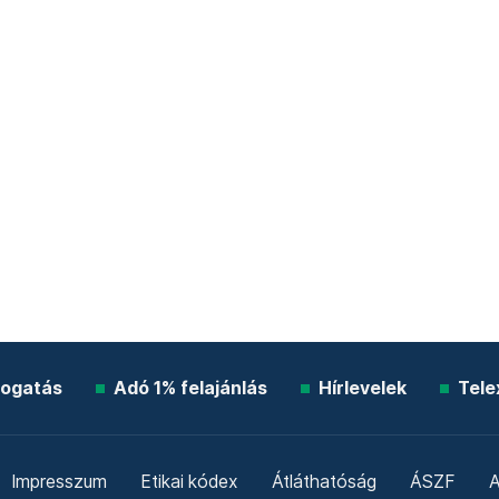
ogatás
Adó 1% felajánlás
Hírlevelek
Tele
Impresszum
Etikai kódex
Átláthatóság
ÁSZF
A