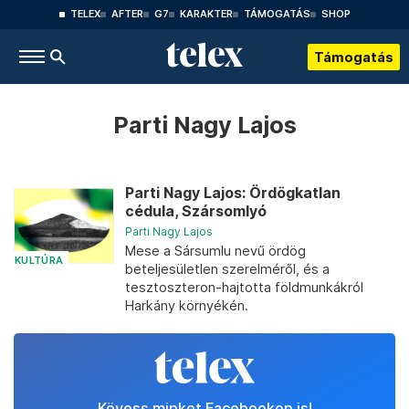
TELEX
AFTER
G7
KARAKTER
TÁMOGATÁS
SHOP
Támogatás
Parti Nagy Lajos
Parti Nagy Lajos: Ördögkatlan
cédula, Szársomlyó
Parti Nagy Lajos
Mese a Sársumlu nevű ördög
KULTÚRA
beteljesületlen szerelméről, és a
tesztoszteron-hajtotta földmunkákról
Harkány környékén.
Kövess minket Facebookon is!