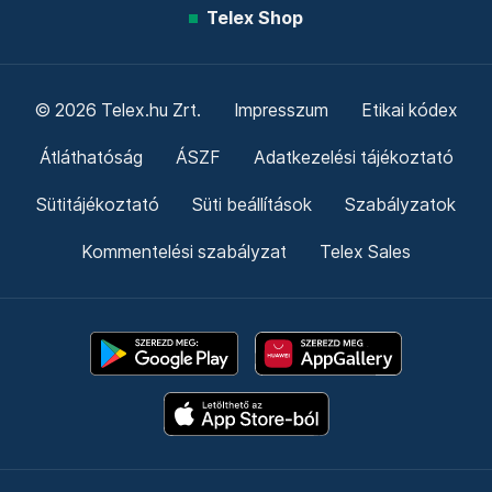
Telex Shop
© 2026 Telex.hu Zrt.
Impresszum
Etikai kódex
Átláthatóság
ÁSZF
Adatkezelési tájékoztató
Sütitájékoztató
Süti beállítások
Szabályzatok
Kommentelési szabályzat
Telex Sales