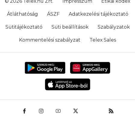
© 2026 Telex.hu Zrt.
Impresszum
Etikai kódex
Átláthatóság
ÁSZF
Adatkezelési tájékoztató
Sütitájékoztató
Süti beállítások
Szabályzatok
Kommentelési szabályzat
Telex Sales