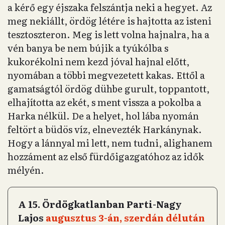
a kérő egy éjszaka felszántja neki a hegyet. Az
meg nekiállt, ördög létére is hajtotta az isteni
tesztoszteron. Meg is lett volna hajnalra, ha a
vén banya be nem bújik a tyúkólba s
kukorékolni nem kezd jóval hajnal előtt,
nyomában a többi megvezetett kakas. Ettől a
gamatságtól ördög dühbe gurult, toppantott,
elhajította az ekét, s ment vissza a pokolba a
Harka nélkül. De a helyet, hol lába nyomán
feltört a büdös víz, elnevezték Harkánynak.
Hogy a lánnyal mi lett, nem tudni, alighanem
hozzáment az első fürdőigazgatóhoz az idők
mélyén.
A 15. Ördögkatlanban Parti-Nagy
Lajos
augusztus 3-án, szerdán délután