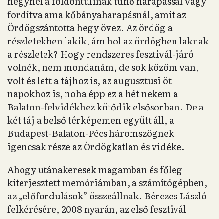
hegynél a földöntúlinak tűnő harapással vagy
fordítva ama kőbányaharapásnál, amit az
Ördögszántotta hegy övez. Az ördög a
részletekben lakik, ám hol az ördögben laknak
a részletek? Hogy rendszeres fesztivál-járó
volnék, nem mondanám, de sok közöm van,
volt és lett a tájhoz is, az augusztusi öt
napokhoz is, noha épp ez a hét nekem a
Balaton-felvidékhez kötődik elsősorban. De a
két táj a belső térképemen együtt áll, a
Budapest-Balaton-Pécs háromszögnek
igencsak része az Ördögkatlan és vidéke.
Ahogy utánakeresek magamban és főleg
kiterjesztett memóriámban, a számítógépben,
az „előfordulások” összeállnak. Bérczes László
felkérésére, 2008 nyarán, az első fesztivál