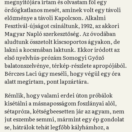
megnyitójára írtam és olvastam föl egy
ördögkatlanos mesét, aminek volt egy távoli
előzménye a távoli Kapolcson. Alkalmi
Fesztivál-újságot csináltunk, 1992, az akkori
Magyar Napló szerkesztőség. Az óvodában
aludtunk összetolt kiscsoportos ágyakon, de
lakni a kocsmában laktunk. Ekkor íródott az
első nyelvhús-prózám Somogyi Győző
balatonszelvénye, térkép-részlete apropójából.
Bérczes Laci úgy meséli, hogy végül egy óra
alatt megírtam, pont lapzártára.
Rémlik, hogy valami erdei úton próbálok
kisétálni a másnaposságom foszlányai alól,
sétapróza, kétségbeesetten jár az agyam, nem
jut eszembe semmi, mármint egy ép gondolat
se, hátrálok tehát legfőbb kályhámhoz, a