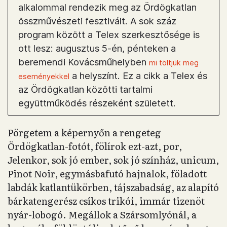
alkalommal rendezik meg az Ördögkatlan
összművészeti fesztivált. A sok száz
program között a Telex szerkesztősége is
ott lesz: augusztus 5-én, pénteken a
beremendi Kovácsműhelyben
mi töltjük meg
a helyszínt. Ez a cikk a Telex és
eseményekkel
az Ördögkatlan közötti tartalmi
együttműködés részeként született.
Pörgetem a képernyőn a rengeteg
Ördögkatlan-fotót, fölírok ezt-azt, por,
Jelenkor, sok jó ember, sok jó színház, unicum,
Pinot Noir, egymásbafutó hajnalok, föladott
labdák katlantükörben, tájszabadság, az alapító
bárkatengerész csíkos trikói, immár tizenöt
nyár-lobogó. Megállok a Szársomlyónál, a