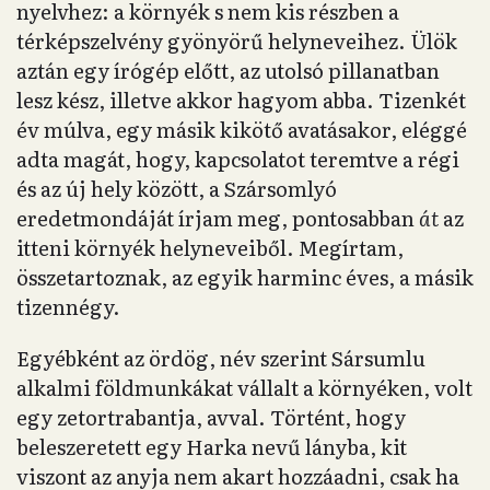
nyelvhez: a környék s nem kis részben a
térképszelvény gyönyörű helyneveihez. Ülök
aztán egy írógép előtt, az utolsó pillanatban
lesz kész, illetve akkor hagyom abba. Tizenkét
év múlva, egy másik kikötő avatásakor, eléggé
adta magát, hogy, kapcsolatot teremtve a régi
és az új hely között, a Szársomlyó
eredetmondáját írjam meg, pontosabban
át
az
itteni környék helyneveiből. Megírtam,
összetartoznak, az egyik harminc éves, a másik
tizennégy.
Egyébként az ördög, név szerint Sársumlu
alkalmi földmunkákat vállalt a környéken, volt
egy zetortrabantja, avval. Történt, hogy
beleszeretett egy Harka nevű lányba, kit
viszont az anyja nem akart hozzáadni, csak ha