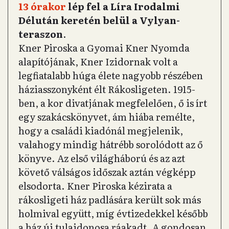
13 órakor
lép fel a Líra Irodalmi
Délután keretén belül a Vylyan-
teraszon
.
Kner Piroska a Gyomai Kner Nyomda
alapítójának, Kner Izidornak volt a
legfiatalabb húga élete nagyobb részében
háziasszonyként élt Rákosligeten. 1915-
ben, a kor divatjának megfelelően, ő is írt
egy szakácskönyvet, ám hiába remélte,
hogy a családi kiadónál megjelenik,
valahogy mindig hátrébb sorolódott az ő
könyve. Az első világháború és az azt
követő válságos időszak aztán végképp
elsodorta. Kner Piroska kézirata a
rákosligeti ház padlására került sok más
holmival együtt, míg évtizedekkel később
a ház új tulajdonosa ráakadt. A gondosan