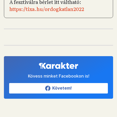
A fesztiválra bérlet itt váltható:
https://tixa.hu/ordogkatlan2022
Kövess minket Facebookon is!
Követem!