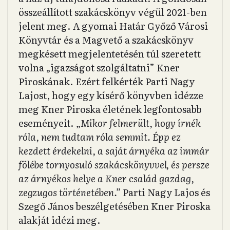
összeállított szakácskönyv végül 2021-ben
jelent meg. A gyomai Határ Győző Városi
Könyvtár és a Magvető a szakácskönyv
megkésett megjelentetésén túl szeretett
volna „igazságot szolgáltatni” Kner
Piroskának. Ezért felkérték Parti Nagy
Lajost, hogy egy kísérő könyvben idézze
meg Kner Piroska életének legfontosabb
eseményeit.
„Mikor felmerült, hogy írnék
róla, nem tudtam róla semmit. Épp ez
kezdett érdekelni, a saját árnyéka az immár
fölébe tornyosuló szakácskönyvvel, és persze
az árnyékos helye a Kner család gazdag,
zegzugos történetében.”
Parti Nagy Lajos és
Szegő János beszélgetésében Kner Piroska
alakját idézi meg.