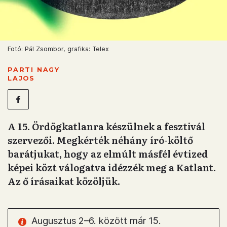
Fotó: Pál Zsombor, grafika: Telex
PARTI NAGY
LAJOS
A 15. Ördögkatlanra készülnek a fesztivál
szervezői. Megkérték néhány író-költő
barátjukat, hogy az elmúlt másfél évtized
képei közt válogatva idézzék meg a Katlant.
Az ő írásaikat közöljük.
Augusztus 2–6. között már 15.