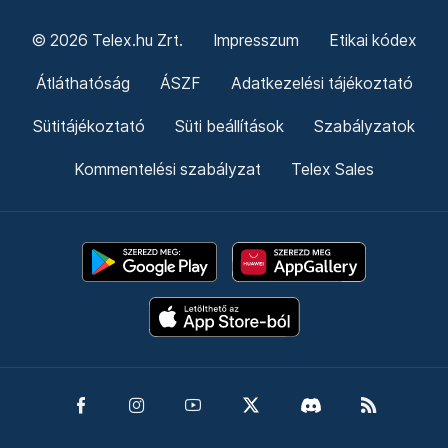
© 2026 Telex.hu Zrt.
Impresszum
Etikai kódex
Átláthatóság
ÁSZF
Adatkezelési tájékoztató
Sütitájékoztató
Süti beállítások
Szabályzatok
Kommentelési szabályzat
Telex Sales