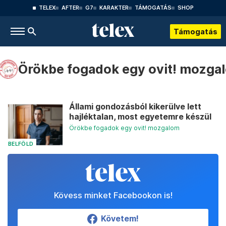
TELEX
AFTER
G7
KARAKTER
TÁMOGATÁS
SHOP
Támogatás
Örökbe fogadok egy ovit! mozga
Állami gondozásból kikerülve lett
hajléktalan, most egyetemre készül
Örökbe fogadok egy ovit! mozgalom
BELFÖLD
Kövess minket Facebookon is!
Követem!