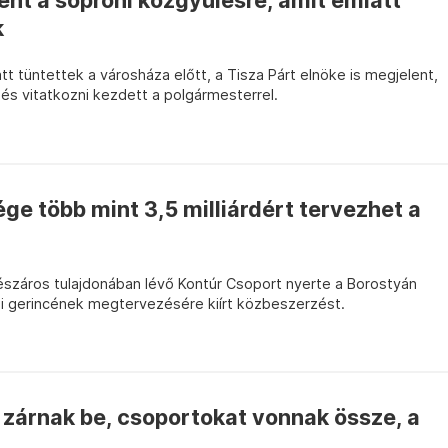
nt a soproni közgyűlésre, amit emiatt
k
 tüntettek a városháza előtt, a Tisza Párt elnöke is megjelent,
és vitatkozni kezdett a polgármesterrel.
ge több mint 3,5 milliárdért tervezhet a
észáros tulajdonában lévő Kontúr Csoport nyerte a Borostyán
i gerincének megtervezésére kiírt közbeszerzést.
zárnak be, csoportokat vonnak össze, a