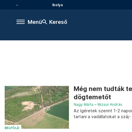
Ibolya
Menü
Kereső
Még nem tudták tel
dögtemetőt
Nagy Márta
–
Mizsur András
Az ígéretek szerint 1-2 napon
tartani a vadállatokat a száj
BELFÖLD