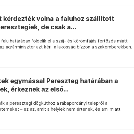
 kérdezték volna a faluhoz szállított
eresztegiek, de csak a...
falu határában földelik el a száj- és körömfájás fertőzés miatt
n az agrárminiszter azt kéri: a lakosság bízzon a szakemberekben.
ek egymással Pereszteg határában a
ek, érkeznek az első...
tják a peresztegi dögkúthoz a rábapordányi telepről a
 tetemeket – ez az, amit a helyiek nem értenek, és ami miatt