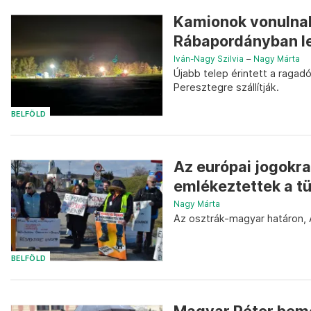
Kamionok vonulnak 
Rábapordányban le
Iván-Nagy Szilvia
–
Nagy Márta
Újabb telep érintett a ragad
Peresztegre szállítják.
BELFÖLD
Az európai jogokra
emlékeztettek a tü
Nagy Márta
Az osztrák-magyar határon, Á
BELFÖLD