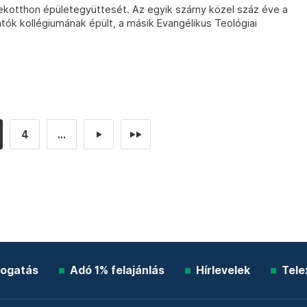
mekotthon épületegyüttesét. Az egyik szárny közel száz éve a
tók kollégiumának épült, a másik Evangélikus Teológiai
4
...
►
►►
ogatás
Adó 1% felajánlás
Hírlevelek
Tele