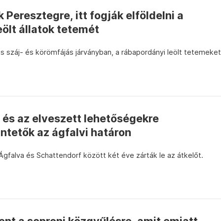
Peresztegre, itt fogják elföldelni a
ölt állatok tetemét
ós száj- és körömfájás járványban, a rábapordányi leölt tetemeket
 és az elveszett lehetőségekre
ntetők az ágfalvi határon
gfalva és Schattendorf között két éve zárták le az átkelőt.