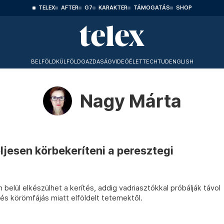
TELEX
AFTER
G7
KARAKTER
TÁMOGATÁS
SHOP
BELFÖLD
KÜLFÖLD
GAZDASÁG
VIDEÓ
ÉLET
TECHTUD
ENGLISH
Nagy Márta
jesen körbekeríteni a peresztegi
 belül elkészülhet a kerítés, addig vadriasztókkal próbálják távol
- és körömfájás miatt elföldelt tetemektől.