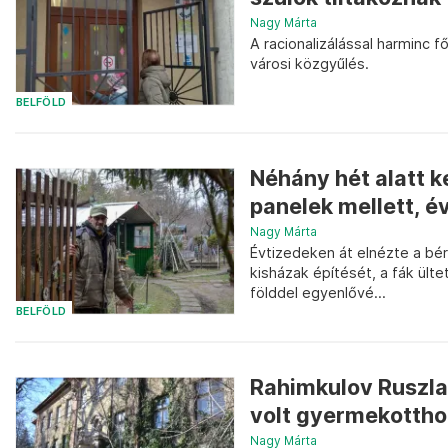
Nagy Márta
A racionalizálással harminc f
városi közgyűlés.
BELFÖLD
Néhány hét alatt ke
panelek mellett, é
Nagy Márta
Évtizedeken át elnézte a bé
kisházak építését, a fák ült
földdel egyenlővé...
BELFÖLD
Rahimkulov Ruszla
volt gyermekottho
Nagy Márta