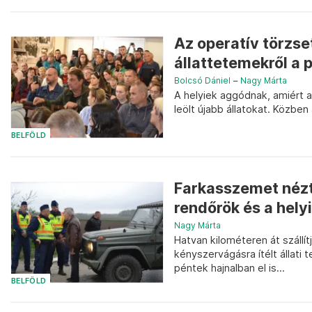
Az operatív törzset
állattetemekről a p
Bolcsó Dániel
–
Nagy Márta
A helyiek aggódnak, amiért a 
leölt újabb állatokat. Közbe
BELFÖLD
Farkasszemet nézt
rendőrök és a helyi
Nagy Márta
Hatvan kilométeren át szállí
kényszervágásra ítélt állati
péntek hajnalban el is...
BELFÖLD