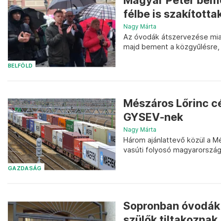
Magyar Péter beme
félbe is szakította
Nagy Márta
Az óvodák átszervezése miatt
majd bement a közgyűlésre, 
BELFÖLD
Mészáros Lőrinc cé
GYSEV-nek
Nagy Márta
Három ajánlattevő közül a M
vasúti folyosó magyarország
GAZDASÁG
Sopronban óvodák 
szülők tiltakoznak