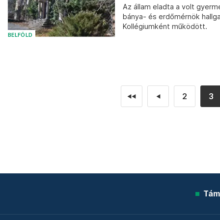
Az állam eladta a volt gyer
bánya- és erdőmérnök hallga
Kollégiumként működött.
BELFÖLD
2
3
◄◄
◄
Tám