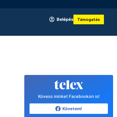
Belépés
Támogatás
Kövess minket Facebookon is!
Követem!