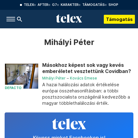
TELEX
AFTER
G7
KARAKTER
TÁMOGATÁS
SHOP
Támogatás
Mihályi Péter
Másokhoz képest sok vagy kevés
emberéletet vesztettünk Covidban?
Mihályi Péter
–
Kovács Emese
A hazai halálozási adatok értékelése
DEFACTO
európai összehasonlításban: a többi
posztszocialista országénál kedvezőbb a
magyar többlethalálozási érték.
Kövess minket Facebookon is!