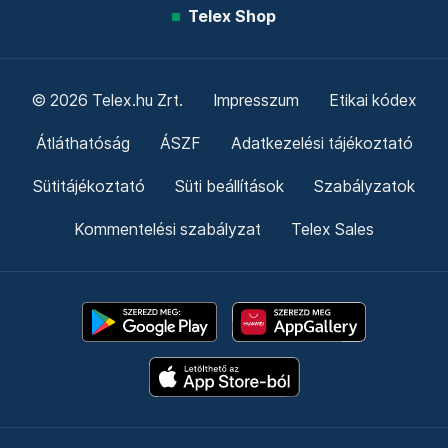
Telex Shop
© 2026 Telex.hu Zrt.
Impresszum
Etikai kódex
Átláthatóság
ÁSZF
Adatkezelési tájékoztató
Sütitájékoztató
Süti beállítások
Szabályzatok
Kommentelési szabályzat
Telex Sales