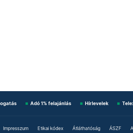
ogatás
Adó 1% felajánlás
Hírlevelek
Tele
Impresszum
Etikai kódex
Átláthatóság
ÁSZF
A