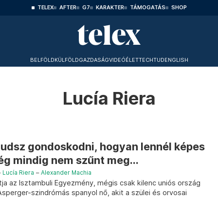
TELEX
AFTER
G7
KARAKTER
TÁMOGATÁS
SHOP
BELFÖLD
KÜLFÖLD
GAZDASÁG
VIDEÓ
ÉLET
TECHTUD
ENGLISH
Lucía Riera
udsz gondoskodni, hogyan lennél képes
ég mindig nem szűnt meg...
–
Lucía Riera
–
Alexander Machia
iltja az Isztambuli Egyezmény, mégis csak kilenc uniós ország
n Asperger-szindrómás spanyol nő, akit a szülei és orvosai