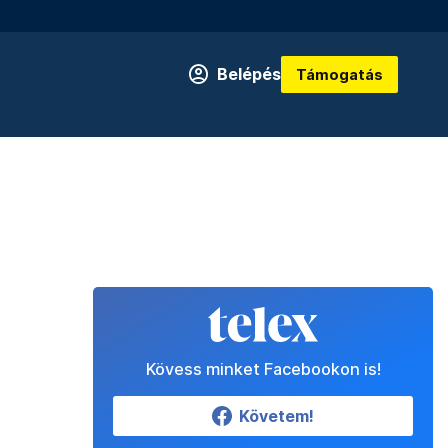
Belépés
Támogatás
Kövess minket Facebookon is!
Követem!