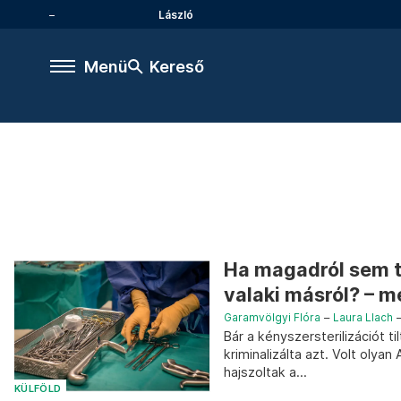
László
Menü
Kereső
Ha magadról sem t
valaki másról? – m
Garamvölgyi Flóra
–
Laura Llach
Bár a kényszersterilizációt t
kriminalizálta azt. Volt olya
hajszoltak a...
KÜLFÖLD