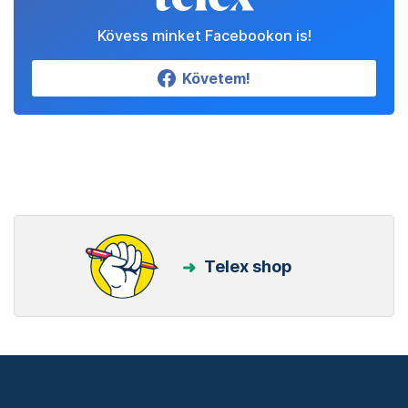
Kövess minket Facebookon is!
Követem!
Telex shop