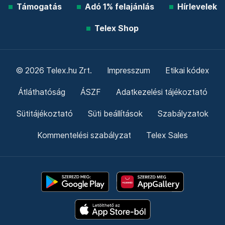
Támogatás
Adó 1% felajánlás
Hírlevelek
Telex Shop
© 2026 Telex.hu Zrt.
Impresszum
Etikai kódex
Átláthatóság
ÁSZF
Adatkezelési tájékoztató
Sütitájékoztató
Süti beállítások
Szabályzatok
Kommentelési szabályzat
Telex Sales