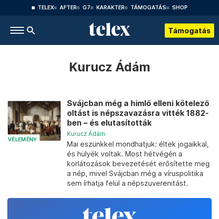
TELEX
AFTER
G7
KARAKTER
TÁMOGATÁS
SHOP
Támogatás
Kurucz Ádám
Svájcban még a himlő elleni kötelező
oltást is népszavazásra vitték 1882-
ben – és elutasították
Kurucz Ádám
VÉLEMÉNY
Mai eszünkkel mondhatjuk: éltek jogaikkal,
és hülyék voltak. Most hétvégén a
korlátozások bevezetését erősítette meg
a nép, mivel Svájcban még a víruspolitika
sem írhatja felül a népszuverenitást.